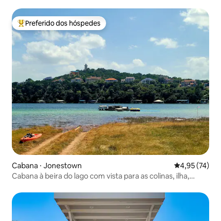
Preferido dos hóspedes
Entre os melhores preferidos dos hóspedes
Cabana ⋅ Jonestown
4,95 de uma a
4,95 (74)
Cabana à beira do lago com vista para as colinas, ilha,
doca, caiaque e pesca