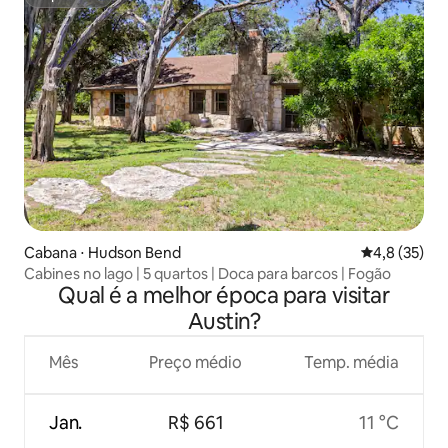
Superhost
Cabana ⋅ Hudson Bend
4,8 de uma a
4,8 (35)
Cabines no lago | 5 quartos | Doca para barcos | Fogão
Qual é a melhor época para visitar
Austin?
Mês
Preço médio
Temp. média
Jan.
R$ 661
11 °C