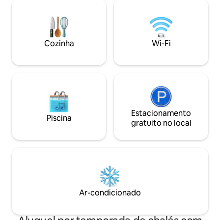
para alugar um barco ou dirija 10 belos
disposição para vo
minutos até os parques à beira do lago.
estadia. O espaço 
Visite as trilhas e cervejarias próximas do
tem uma vibe conv
cinturão verde ou dirija até o pitoresco
tem smart tv 's, 
Hill Country para visitar vinícolas,
memória e Wi-Fi r
Cozinha
Wi-Fi
churrasqueiras, flores silvestres, outros
barco ou traga o s
parques com lagos e pequenas cidades
o belo Lago Austin
pitorescas.
Estacionamento
Piscina
gratuito no local
Ar-condicionado