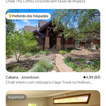
Chalé The Coffey Grounds sem taxas de limpeza
Preferido dos hóspedes
Entre os melhores preferidos dos hóspedes
Cabana ⋅ Jonestown
4,99 de uma a
4,99 (83)
Chalé inteiro com vista para o lago Travis no Hollows
Resort
Superhost
Superhost