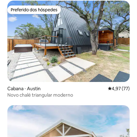
Preferido dos hóspedes
Preferido dos hóspedes
Cabana ⋅ Austin
4,97 de uma a
4,97 (77)
Novo chalé triangular moderno