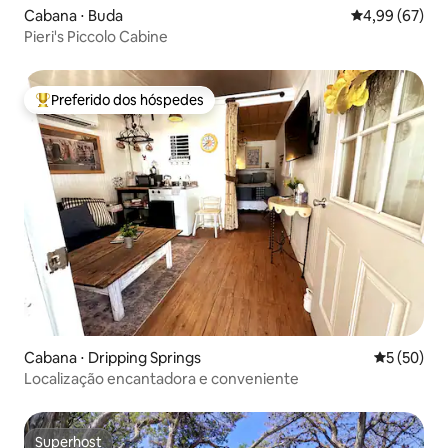
Cabana ⋅ Buda
4,99 de uma a
4,99 (67)
Pieri's Piccolo Cabine
Preferido dos hóspedes
Entre os melhores preferidos dos hóspedes
Cabana ⋅ Dripping Springs
5 de uma a
5 (50)
Localização encantadora e conveniente
Superhost