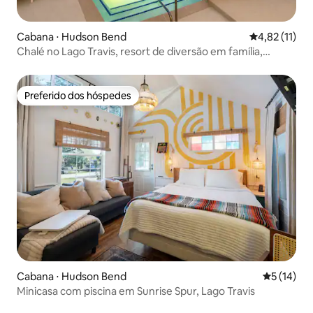
Cabana ⋅ Hudson Bend
4,82 de uma a
4,82 (11)
Chalé no Lago Travis, resort de diversão em família,
piscina e banheira de hidromassagem
Preferido dos hóspedes
Preferido dos hóspedes
Cabana ⋅ Hudson Bend
5 de uma a
5 (14)
Minicasa com piscina em Sunrise Spur, Lago Travis