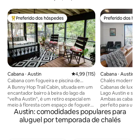
Preferido dos hóspedes
Preferido dos hó
Entre os melhores preferidos dos hóspedes
Preferido dos hó
Cabana ⋅ Austin
4,99 de uma avaliação média de 
4,99 (115)
Cabana ⋅ Austin
Cabana com fogueira e piscina de
Chalés modernos 
imersão em Hill Country, Lake Travis
com piscina de cau
A Bunny Hop Trail Cabin, situada em um
Cabanas de luxo a 
encantador bairro à beira do lago da
Lago Austin e spa
"velha Austin", é um retiro especial em
Ambas as cabanas 
meio à floresta com espaço de fogueira,
perfeito para um 
Austin: comodidades populares para
piscina de imersão (maio a setembro)
amplos, grande qu
transformada em spa de natação
cowboy, fogueira,
aluguel por temporada de chalés
aquecido (outubro a abril) e varanda
parque infantil oás
coberta com espreguiçadeira. Caminhe
buraco de milho 
2 minutos até uma marina do Lago Travis
futebol. Toda a pr