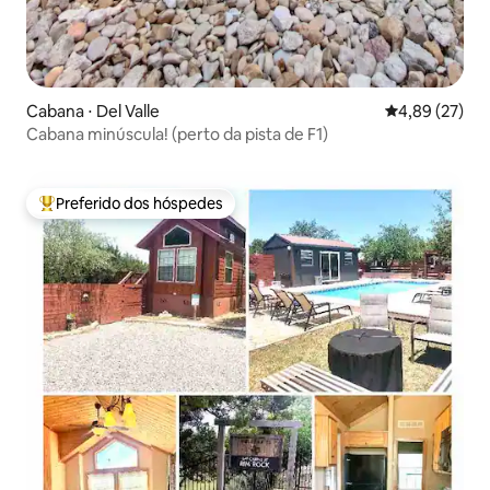
Cabana ⋅ Del Valle
4,89 de uma a
4,89 (27)
Cabana minúscula! (perto da pista de F1)
Preferido dos hóspedes
Entre os melhores preferidos dos hóspedes