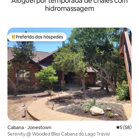
Aluguel por temporada de chalés com
hidromassagem
Preferido dos hóspedes
Entre os melhores preferidos dos hóspedes
Cabana ⋅ Jonestown
5 de uma a
5 (58)
Serenity @ Wooded Bliss Cabana do Lago Travis!