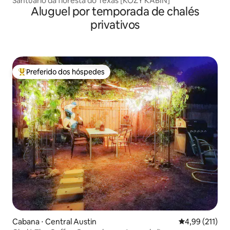
Santuário da floresta do Texas [KOZY KABIN]
Aluguel por temporada de chalés
privativos
Preferido dos hóspedes
Entre os melhores preferidos dos hóspedes
Cabana ⋅ Central Austin
4,99 de uma av
4,99 (211)