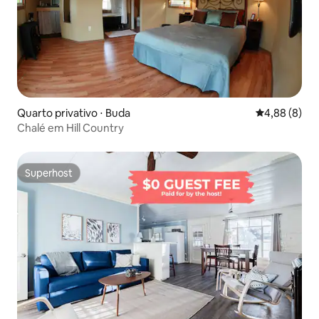
Quarto privativo ⋅ Buda
4,88 de uma 
4,88 (8)
Chalé em Hill Country
Superhost
Superhost