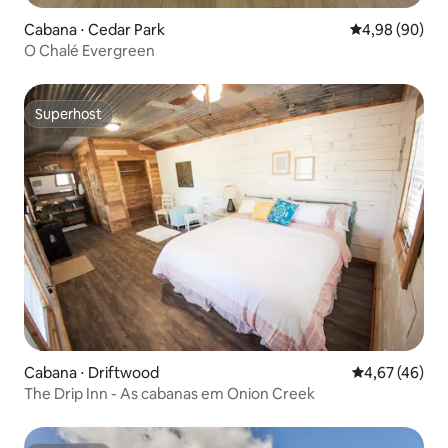
Cabana ⋅ Cedar Park
4,98 de uma av
4,98 (90)
O Chalé Evergreen
Superhost
Superhost
Cabana ⋅ Driftwood
4,67 de uma a
4,67 (46)
The Drip Inn - As cabanas em Onion Creek