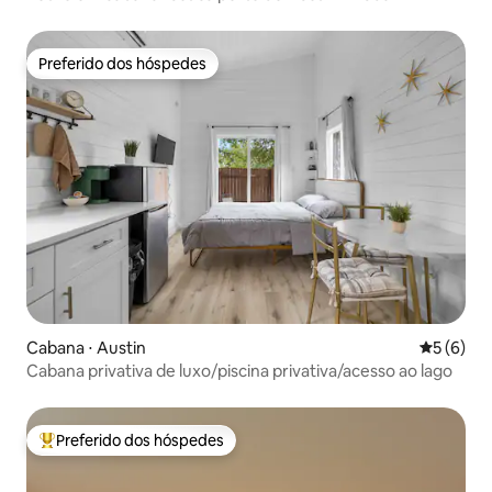
Preferido dos hóspedes
Preferido dos hóspedes
Cabana ⋅ Austin
5 de uma 
5 (6)
Cabana privativa de luxo/piscina privativa/acesso ao lago
Preferido dos hóspedes
Entre os melhores preferidos dos hóspedes