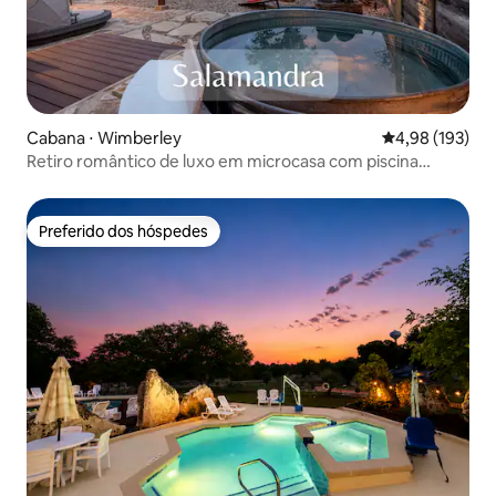
Cabana ⋅ Wimberley
4,98 de uma av
4,98 (193)
Retiro romântico de luxo em microcasa com piscina
quente/fria e sauna
Preferido dos hóspedes
Preferido dos hóspedes