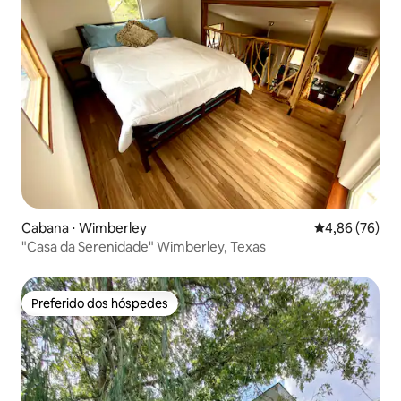
Cabana ⋅ Wimberley
4,86 de uma a
4,86 (76)
"Casa da Serenidade" Wimberley, Texas
Preferido dos hóspedes
Preferido dos hóspedes