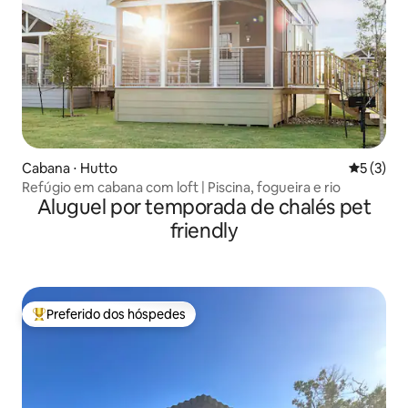
Cabana ⋅ Hutto
5 de uma 
5 (3)
Refúgio em cabana com loft | Piscina, fogueira e rio
Aluguel por temporada de chalés pet
friendly
Preferido dos hóspedes
Entre os melhores preferidos dos hóspedes