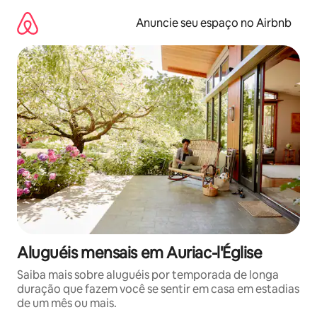
Pular
para
Anuncie seu espaço no Airbnb
o
conteúdo
Aluguéis mensais em Auriac-l'Église
Saiba mais sobre aluguéis por temporada de longa
duração que fazem você se sentir em casa em estadias
de um mês ou mais.