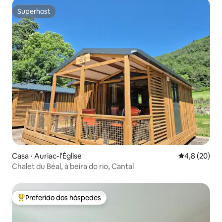
Superhost
Superhost
Casa ⋅ Auriac-l'Église
4,8 de uma a
4,8 (20)
Chalet du Béal, à beira do rio, Cantal
Preferido dos hóspedes
Entre os melhores preferidos dos hóspedes