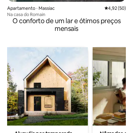
Apartamento ⋅ Massiac
4,92 de uma a
4,92 (50)
Na casa do Romain
O conforto de um lar e ótimos preços
mensais