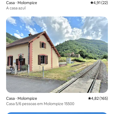
Casa ⋅ Molompize
4,91 de uma a
4,91 (22)
A casa azul
Casa ⋅ Molompize
4,82 de uma av
4,82 (165)
Casa 5/6 pessoas em Molompize 15500