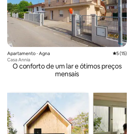
Apartamento ⋅ Agna
5 de uma a
5 (15)
Casa Annia
O conforto de um lar e ótimos preços
mensais