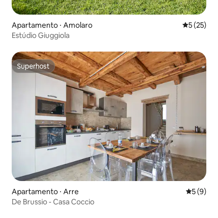
Apartamento ⋅ Amolaro
5 de uma a
5 (25)
Estúdio Giuggiola
Superhost
Superhost
Apartamento ⋅ Arre
5 de uma 
5 (9)
De Brussio - Casa Coccio