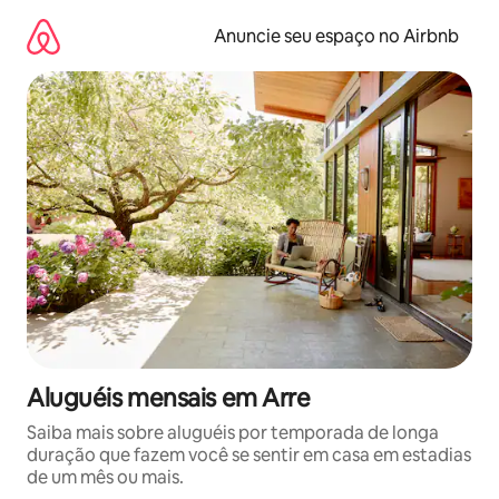
Pular
para
Anuncie seu espaço no Airbnb
o
conteúdo
Aluguéis mensais em Arre
Saiba mais sobre aluguéis por temporada de longa
duração que fazem você se sentir em casa em estadias
de um mês ou mais.