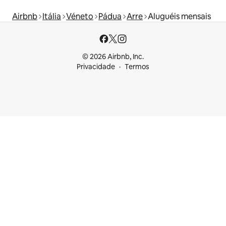
Airbnb
Itália
Véneto
Pádua
Arre
Aluguéis mensais
© 2026 Airbnb, Inc.
Privacidade
Termos