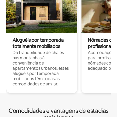
Aluguéis por temporada
Nômades digit
totalmente mobiliados
profissionais 
Da tranquilidade de chalés
Acomodações c
nas montanhas à
para profission
conveniência de
nômades com W
apartamentos urbanos, estes
adequado para 
aluguéis por temporada
mobiliados têm todas as
comodidades de um lar.
Comodidades e vantagens de estadias