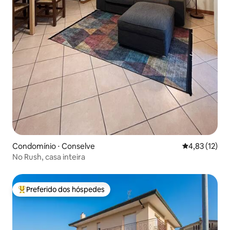
Condomínio ⋅ Conselve
4,83 de uma a
4,83 (12)
No Rush, casa inteira
Preferido dos hóspedes
Entre os melhores preferidos dos hóspedes