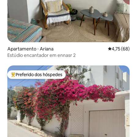
Apartamento ⋅ Ariana
4,75 de uma a
4,75 (68)
Estúdio encantador em ennasr 2
Preferido dos hóspedes
Entre os melhores preferidos dos hóspedes