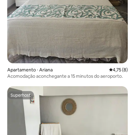
Apartamento ⋅ Ariana
4,75 de uma 
4,75 (8)
Acomodação aconchegante a 15 minutos do aeroporto.
Superhost
Superhost