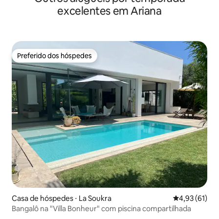
condicionado . Para sua chegada, será
excelentes em Ariana
oferecido um kit de café da manhã! Há
também possibilidade de acesso à
piscina familiar
Preferido dos hóspedes
Preferido dos hóspedes
Casa de hóspedes ⋅ La Soukra
4,93 de uma a
4,93 (61)
Bangalô na "Villa Bonheur" com piscina compartilhada