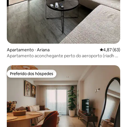
Apartamento ⋅ Ariana
4,87 de uma a
4,87 (63)
Apartamento aconchegante perto do aeroporto (riadh el
Andalous)
Preferido dos hóspedes
Preferido dos hóspedes