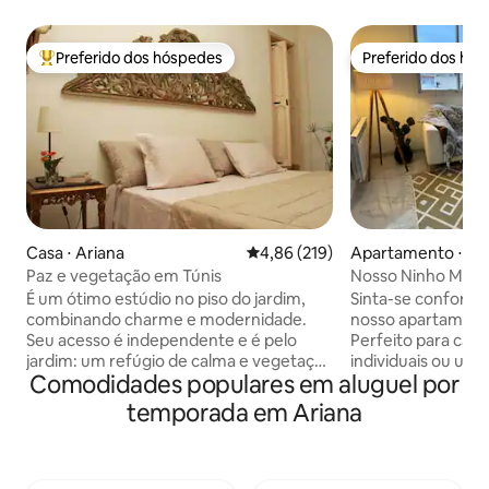
Preferido dos hóspedes
Preferido dos hó
Entre os melhores preferidos dos hóspedes
Preferido dos hó
Casa ⋅ Ariana
4,86 de uma avaliação média de 
4,86 (219)
Apartamento ⋅ Ar
Paz e vegetação em Túnis
Nosso Ninho Mod
Novo em folha!
É um ótimo estúdio no piso do jardim,
Sinta-se confortáv
combinando charme e modernidade.
nosso apartamento
Seu acesso é independente e é pelo
Perfeito para casa
jardim: um refúgio de calma e vegetação
individuais ou uma
Comodidades populares em aluguel por
... a poucos metros de lojas e
nosso espaço de 
restaurantes, na área residencial de El
móveis modernos n
temporada em Ariana
Menzah. Todos os tipos de comodidades
boho, chuveiro b
nos arredores imediatos: limpeza a seco,
lavanderia. Vista 
cafés, restaurantes, os doces muito
varanda no quarto
bons Gourmandise e o Gourmet ficam a
código PIN e entr