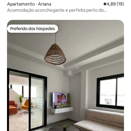
Apartamento ⋅ Ariana
4,89 de uma a
4,89 (19)
Acomodação aconchegante e perfeita perto do
aeroporto, a 5 minutos de carro
Preferido dos hóspedes
Preferido dos hóspedes