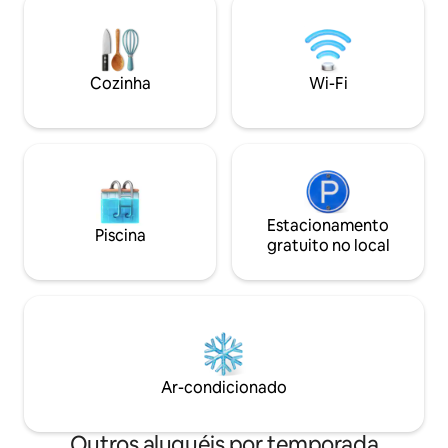
2 minutos a pé, etc ... O aeroporto de
privativa. Ao vira
Tunis Carthage fica a 7 minutos de carro
fantástica padaria
Você está a 18 km de La Marsa de Sidi
frutas. Mini cozin
Bou Said e da praia Sem problemas de
espaço de armaz
Cozinha
Wi-Fi
estacionamento em frente à casa em
aquecimento centr
frente à casa há sempre espaço! O
nossas plantinhas 
ônibus aéreo ou estação do metrô fica a
10 minutos a pé. Caso contrário, é fácil
encontrar táxis! O estúdio tem todo o
conforto . A decoração é sóbria, estilo
tunisiano muito limpo em marfim macio
e tons de cinza ( muito cozido!). O
Estacionamento
Piscina
estúdio está mobilado com uma cama
gratuito no local
de casal em 180 cm com uma excelente
roupa de cama! Há um bom banheiro
com chuveiro e também um grande
vestiário . A cozinha pequena está
totalmente equipada: geladeira-
congelador, placa de indução, micro-
ondas, cafeteira, chaleira, etc. Há
Ar-condicionado
também uma TV de tela plana. ( buquê
de canais franceses e outros) e Wi-Fi
gratuito. Aquecimento central e ar
Outros aluguéis por temporada