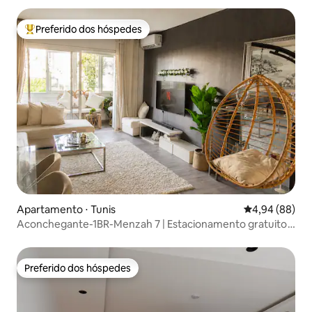
Preferido dos hóspedes
Entre os melhores preferidos dos hóspedes
Apartamento ⋅ Tunis
4,94 de uma av
4,94 (88)
Aconchegante-1BR-Menzah 7 | Estacionamento gratuito
com segurança 24h
Preferido dos hóspedes
Preferido dos hóspedes