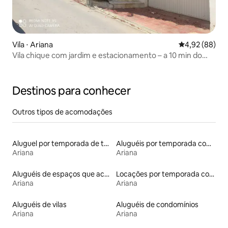
Vila ⋅ Ariana
4,92 de uma a
4,92 (88)
Vila chique com jardim e estacionamento – a 10 min do
aeroporto
Destinos para conhecer
Outros tipos de acomodações
Aluguel por temporada de townhouses
Aluguéis por temporada com acesso à praia
Ariana
Ariana
Aluguéis de espaços que aceitam animais de estimação
Locações por temporada com piscina
Ariana
Ariana
Aluguéis de vilas
Aluguéis de condomínios
Ariana
Ariana