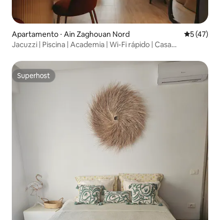
Apartamento ⋅ Ain Zaghouan Nord
5 de uma a
5 (47)
Jacuzzi | Piscina | Academia | Wi-Fi rápido | Casa
inteligente
Superhost
Superhost