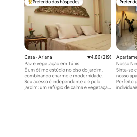
Preferido dos hóspedes
Preferid
Entre os melhores preferidos dos hóspedes
Preferid
Casa ⋅ Ariana
4,86 de uma avaliação m
4,86 (219)
Apartamen
Paz e vegetação em Túnis
Nosso Ni
Novo em f
É um ótimo estúdio no piso do jardim,
Sinta-se 
combinando charme e modernidade.
nosso apa
Seu acesso é independente e é pelo
Perfeito 
jardim: um refúgio de calma e vegetação
individua
... a poucos metros de lojas e
nosso es
restaurantes, na área residencial de El
móveis mo
Menzah. Todos os tipos de comodidades
boho, chu
nos arredores imediatos: limpeza a seco,
lavanderia
cafés, restaurantes, os doces muito bons
varanda n
Gourmandise e o Gourmet ficam a 2
código PI
minutos a pé, etc ... O aeroporto de Tunis
privativa.
Carthage fica a 7 minutos de carro Você
fantástic