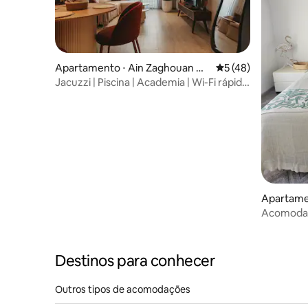
Apartamento ⋅ Ain Zaghouan No
5 de uma avaliação 
5 (48)
rd
Jacuzzi | Piscina | Academia | Wi-Fi rápido
| Casa inteligente
Apartamen
Acomodaç
minutos d
Destinos para conhecer
Outros tipos de acomodações