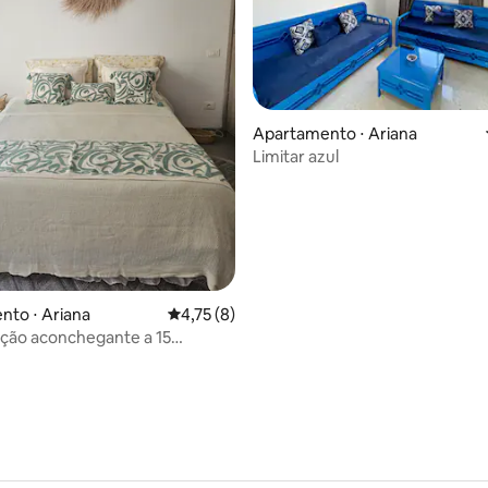
média de 5, 48 avaliações
Apartamento ⋅ Ariana
Limitar azul
to ⋅ Ariana
4,75 de uma avaliação média de 5, 8 avalia
4,75 (8)
ão aconchegante a 15
o aeroporto.