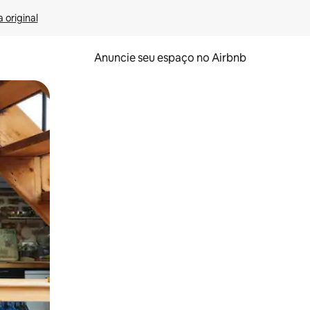
 original
Anuncie seu espaço no Airbnb
 deslizando o dedo na tela.