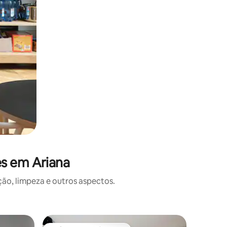
es em Ariana
o, limpeza e outros aspectos.
Apartame