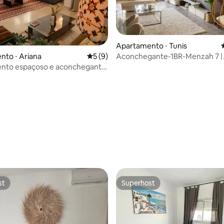
Apartamento ⋅ Tunis
Aconchegante-1BR-Menzah 7 |
to ⋅ Ariana
5 de uma avaliação média de 5, 9 avalia
5 (9)
média de 5, 61 avaliações
Estacionamento gratuito com 
nto espaçoso e aconchegante
24h
ouira
st
Superhost
st
Superhost