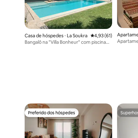
familiar
Apartamen
Casa de hóspedes ⋅ La Soukra
4,93 de uma avaliação 
4,93 (61)
Apartame
Bangalô na "Villa Bonheur" com piscina
na Hedi N
compartilhada
Preferido dos hóspedes
Superho
Preferido dos hóspedes
Superho