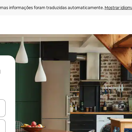
mas informações foram traduzidas automaticamente. 
Mostrar idioma
ore-os usando as seta para cima e para baixo do teclado ou tocando e