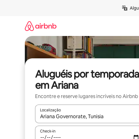
Pular
Algu
para
o
conteúdo
Aluguéis por temporada
em Ariana
Encontre e reserve lugares incríveis no Airbnb
Localização
Quando os resultados estiverem disponíveis, expl
Check-in