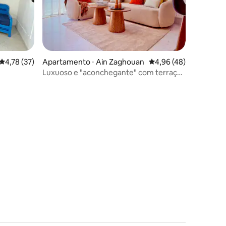
4,78 de uma avaliação média de 5, 37 avaliações
4,78 (37)
Apartamento ⋅ Ain Zaghouan
4,96 de uma avaliação
4,96 (48)
Luxuoso e "aconchegante" com terraço
privativo e Netflix
ções