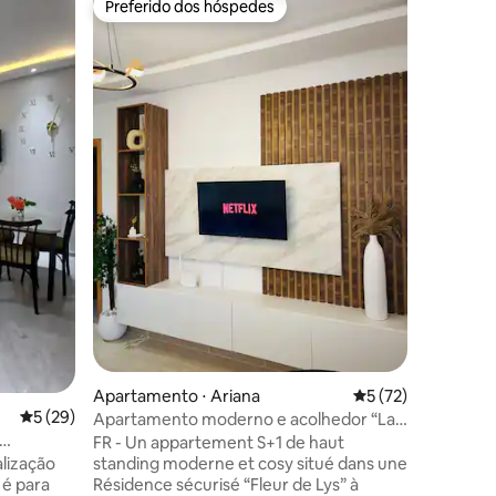
Preferido dos hóspedes
Prefe
os hóspedes
Preferido dos hóspedes
Entre o
The Joy o
parking(
The apar
floor in 
with one
living ro
- One TV 
and anot
equipped 
balcony, - Sound poof walls, - Coffee
ções
maker, - Iron/Ironing board, - Fast
internet (Fiber), - N
parking Cozy and spacious with all the
commoditi
chic and
Apartamento ⋅ Ariana
5 de uma avaliação
5 (72)
5 de uma avaliação média de 5, 29 avaliações
5 (29)
Apartamento moderno e acolhedor “La
Perla” Tunísia
FR - Un appartement S+1 de haut
alização
standing moderne et cosy situé dans une
 é para
Résidence sécurisé “Fleur de Lys” à