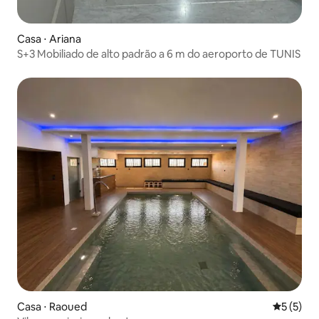
Casa ⋅ Ariana
S+3 Mobiliado de alto padrão a 6 m do aeroporto de TUNIS
Casa ⋅ Raoued
5 de uma 
5 (5)