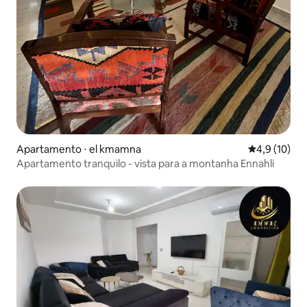
Apartamento ⋅ el kmamna
4,9 de uma a
4,9 (10)
Apartamento tranquilo - vista para a montanha Ennahli