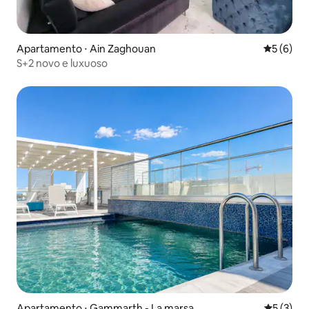
Apartamento ⋅ Ain Zaghouan
5 de uma 
5 (6)
S+2 novo e luxuoso
Apartamento ⋅ Gammarth - La marsa
5 de uma 
5 (3)