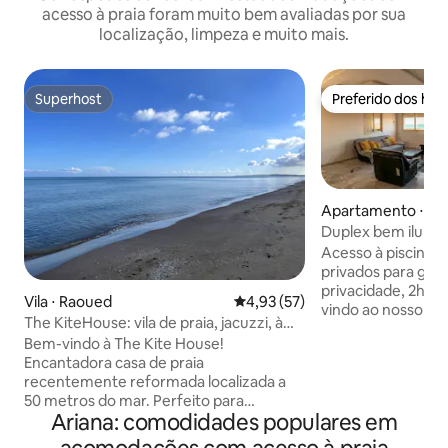
acesso à praia foram muito bem avaliadas por sua
localização, limpeza e muito mais.
Superhost
Preferido dos hó
Superhost
Preferido dos hó
Apartamento ⋅ R
Duplex bem ilumi
piscina, a uma cam
Acesso à piscina 
privados para gara
privacidade, 2h/d
Vila ⋅ Raoued
4,93 de uma avaliação média de
4,93 (57)
vindo ao nosso a
The KiteHouse: vila de praia, jacuzzi, à
iluminado e espaç
beira-mar
Bem-vindo à The Kite House!
localizado em Rao
Encantadora casa de praia
minuto a pé da pr
recentemente reformada localizada a
pequena residência
50 metros do mar. Perfeito para
este apartamento 
Ariana: comodidades populares em
esportes aquáticos como Kitesurf,
perfeito para uma
Wingfoil, Surf, Paddle, passeios a cavalo,
beira-mar, a apen