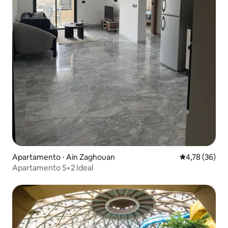
Apartamento ⋅ Ain Zaghouan
4,78 de uma a
4,78 (36)
Apartamento S+2 Ideal