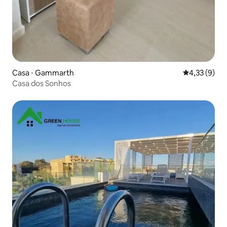
Casa ⋅ Gammarth
4,33 de uma 
4,33 (9)
Casa dos Sonhos