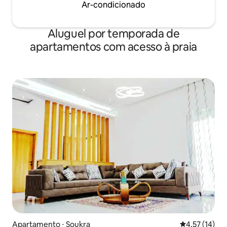
Ar-condicionado
Aluguel por temporada de
apartamentos com acesso à praia
Apartamento ⋅ Soukra
4,57 de uma a
4,57 (14)