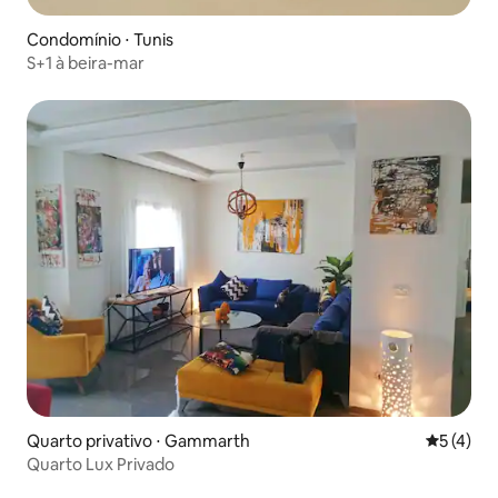
Condomínio ⋅ Tunis
S+1 à beira-mar
Quarto privativo ⋅ Gammarth
5 de uma 
5 (4)
Quarto Lux Privado