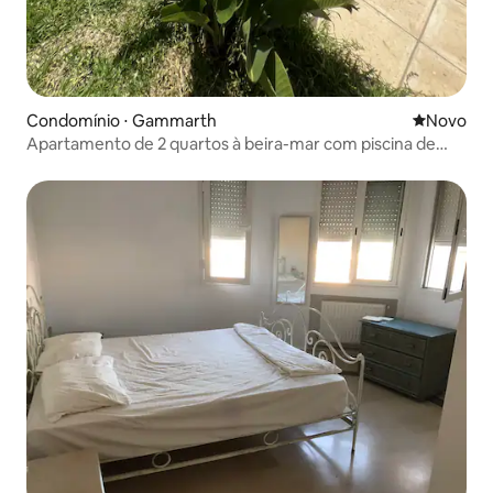
Condomínio ⋅ Gammarth
Novo lugar
Novo
Apartamento de 2 quartos à beira-mar com piscina de
água salgada