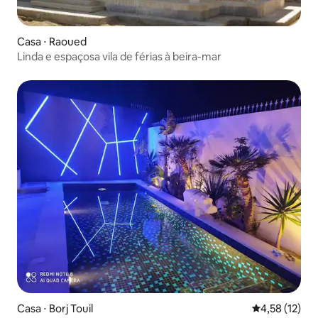
Casa ⋅ Raoued
Linda e espaçosa vila de férias à beira-mar
Casa ⋅ Borj Touil
4,58 de uma a
4,58 (12)