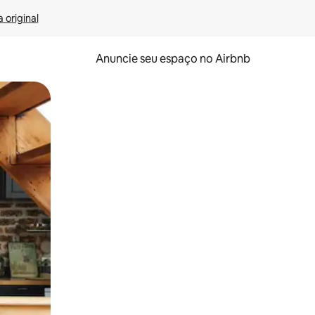
 original
Anuncie seu espaço no Airbnb
 deslizando o dedo na tela.