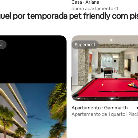
 média de 5, 4 avaliações
Casa ⋅ Ariana
ótimo apartamento s1
uel por temporada pet friendly com pi
st
Superhost
st
Superhost
média de 5, 58 avaliações
Apartamento ⋅ Gammarth
Apartamento de 1 quarto | Pisc
compartilhada · À beira-mar ·