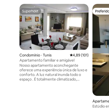
Superhost
Preferid
Superhost
Preferid
Condomínio ⋅ Tunis
4,89 de uma avaliação m
4,89 (101)
Apartamento familiar e amigável
Nosso apartamento aconchegante
oferece uma experiência única de luxo e
conforto. A luz natural inunda todo o
espaço . É totalmente climatizado,
aquecido centralmente com uma boa
conexão de internet. Um lugar de
estacionamento privativo é oferecido.
No bairro, muitos restaurantes, cafés e
Apartamen
lojas cercam o lugar, tornando-o perfeito
Estúdio e
para passeios e experiências