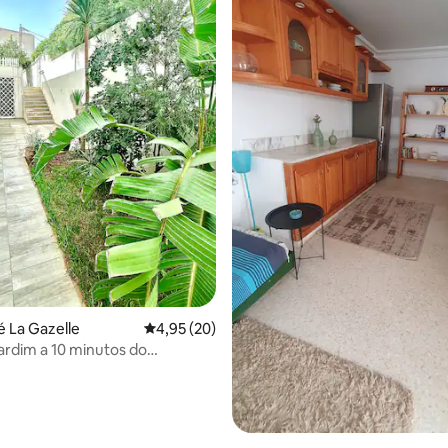
é La Gazelle
4,95 de uma avaliação média de 5, 20 avalia
4,95 (20)
jardim a 10 minutos do
o