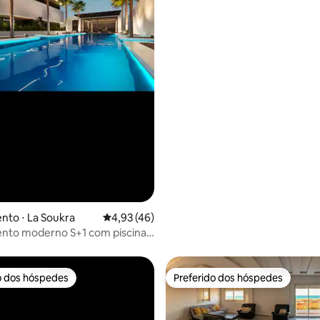
to ⋅ La Soukra
4,93 de uma avaliação média de 5, 46 avalia
4,93 (46)
nto moderno S+1 com piscina
ouan Nord
o dos hóspedes
Preferido dos hóspedes
o dos hóspedes
Preferido dos hóspedes