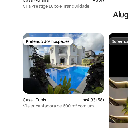
Casa ⋅ Ariana
5 de uma avaliação
5 (4)
Villa Prestige Luxo e Tranquilidade
Alug
Preferido dos hóspedes
Superho
Preferido dos hóspedes
Superho
Casa ⋅ Tunis
4,93 de uma avaliação 
4,93 (58)
Vila encantadora de 600 m² com um
grande jardim e piscina