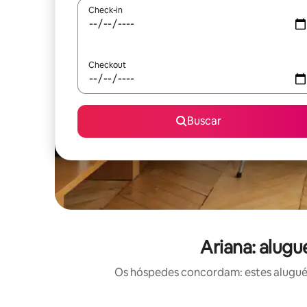
Check-in
Checkout
Buscar
Ariana: alugu
Os hóspedes concordam: estes aluguéis