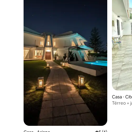
Casa ⋅ Cit
Térreo + 
aeroport