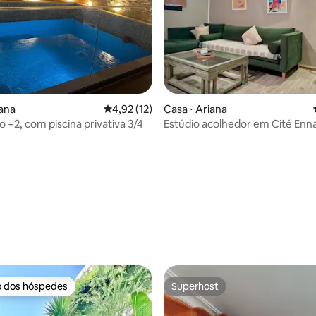
média de 5, 42 avaliações
iana
4,92 de uma avaliação média de 5, 12 avalia
4,92 (12)
Casa ⋅ Ariana
o +2, com piscina privativa 3/4
Estúdio acolhedor em Cité Enn
o dos hóspedes
Superhost
o dos hóspedes
Superhost