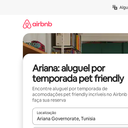
Pular
Algu
para
o
conteúdo
Ariana: aluguel por
temporada pet friendly
Encontre aluguel por temporada de
acomodações pet friendly incríveis no Airbnb
faça sua reserva
Localização
Quando os resultados estiverem disponíveis, expl