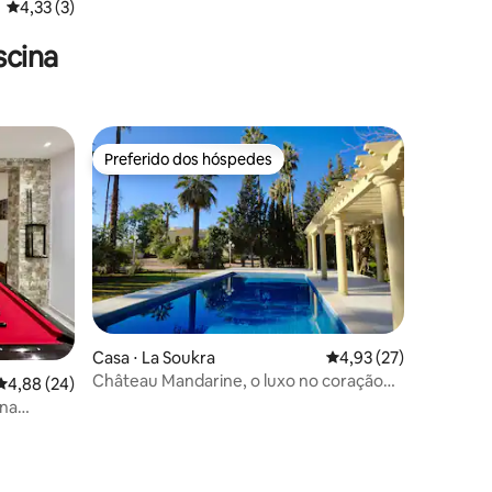
4,33 de uma avaliação média de 5, 3 avaliações
4,33 (3)
scina
Preferido dos hóspedes
Preferido dos hóspedes
Casa ⋅ La Soukra
4,93 de uma avaliação
4,93 (27)
Château Mandarine, o luxo no coração
4,88 de uma avaliação média de 5, 24 avaliações
4,88 (24)
de Túnis
ina
 Gammarth