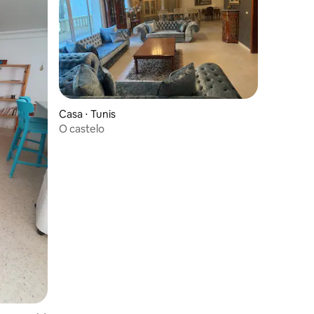
Casa ⋅ Tunis
O castelo
ções