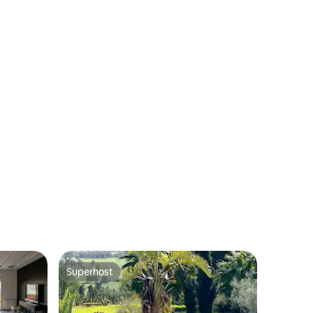
ções
Superhost
Superhost