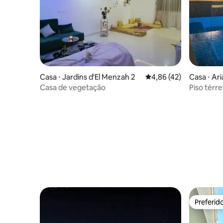
Casa ⋅ Jardins d'El Menzah 2
4,86 de uma avaliação 
4,86 (42)
Casa ⋅ Ar
Casa de vegetação
Piso térre
Preferid
Preferid