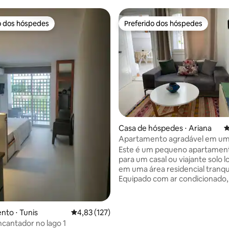
o dos hóspedes
Preferido dos hóspedes
o dos hóspedes
Preferido dos hóspedes
édia de 5, 101 avaliações
Casa de hóspedes ⋅ Ariana
4
Apartamento agradável em um
tranquila em Ennasr
Este é um pequeno apartament
para um casal ou viajante solo l
em uma área residencial tranqui
Equipado com ar condicionado,
aquecimento central, máquina 
roupa, micro-ondas, ferro de p
secador de cabelo. WIFI + Sma
to ⋅ Tunis
4,83 de uma avaliação média de 5, 127 avalia
4,83 (127)
assinatura NETFLIX. A 10 minuto
ncantador no lago 1
você encontrará uma variedad