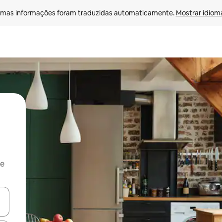
mas informações foram traduzidas automaticamente. 
Mostrar idioma
 e
ore-os usando as seta para cima e para baixo do teclado ou tocando e