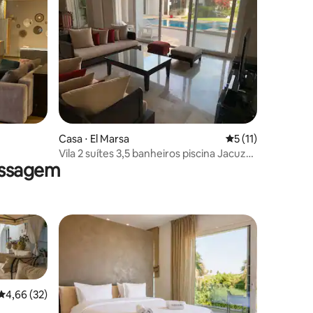
Casa ⋅ El Marsa
5 de uma avaliação
5 (11)
Vila 2 suítes 3,5 banheiros piscina Jacuzzi
assagem
interna aquecida
4,66 de uma avaliação média de 5, 32 avaliações
4,66 (32)