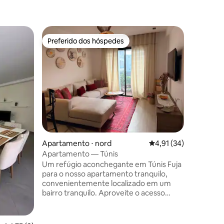
Apartame
Preferido dos hóspedes
Superho
Preferido dos hóspedes
Superho
Doçura d
Bem-vind
verdadei
excelente
funcional
projetad
agradáve
um espaç
cozinha 
refeições
ções
Apartamento ⋅ nord
4,91 de uma avaliação
4,91 (34)
aconchega
localizaç
Apartamento — Túnis
você des
Um refúgio aconchegante em Túnis Fuja
locais, e
para o nosso apartamento tranquilo,
seguro pa
convenientemente localizado em um
bairro tranquilo. Aproveite o acesso
rápido às principais atrações de Túnis
(aeroporto, área turística, Carrefour,
restaurante, lojas, centro da cidade).