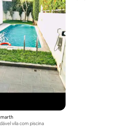
mmarth
ável vila com piscina