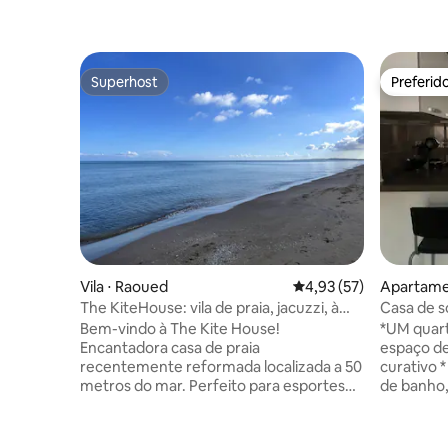
Superhost
Preferid
Superhost
Preferid
Vila ⋅ Raoued
4,93 de uma avaliação 
4,93 (57)
Apartamen
The KiteHouse: vila de praia, jacuzzi, à
Casa de s
beira-mar
Bem-vindo à The Kite House!
*UM quart
Encantadora casa de praia
espaço de
recentemente reformada localizada a 50
curativo * UM 
metros do mar. Perfeito para esportes
de banho,
aquáticos como Kitesurf, Wingfoil, Surf,
higiênico e t
Paddle, passeios a cavalo, bicicleta ou
totalmen
apenas desfrutar da água limpa no verão.
almoço es