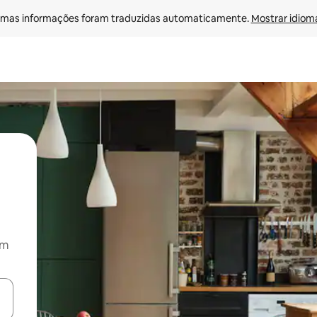
mas informações foram traduzidas automaticamente. 
Mostrar idioma
om
ore-os usando as seta para cima e para baixo do teclado ou tocando e