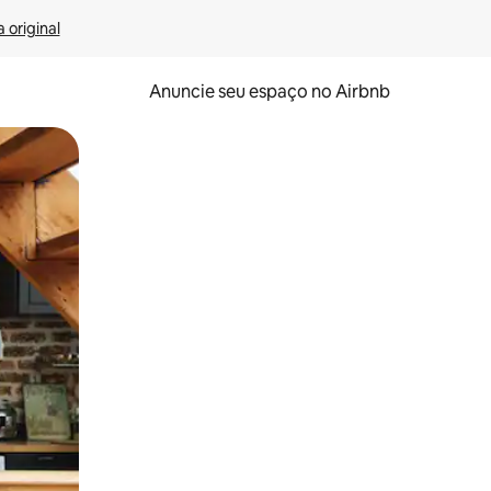
 original
Anuncie seu espaço no Airbnb
 deslizando o dedo na tela.