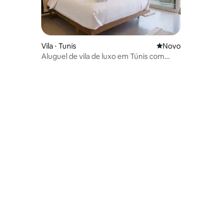
Vila ⋅ Tunis
Novo lugar para fi
Novo
Aluguel de vila de luxo em Túnis com
piscina privativa coberta