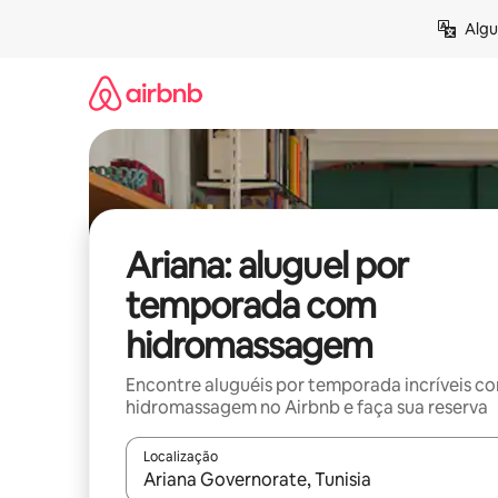
Pular
Algu
para
o
conteúdo
Ariana: aluguel por
temporada com
hidromassagem
Encontre aluguéis por temporada incríveis c
hidromassagem no Airbnb e faça sua reserva
Localização
Quando os resultados estiverem disponíveis, expl