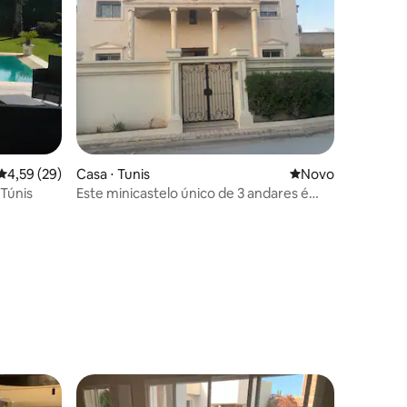
4,59 de uma avaliação média de 5, 29 avaliações
4,59 (29)
Casa ⋅ Tunis
Novo lugar para fi
Novo
Túnis
Este minicastelo único de 3 andares é
confortável e calmo