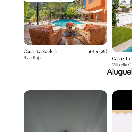
Preferido dos hóspedes
Casa ⋅ La Soukra
4,9 de uma avaliação 
4,9 (29)
Riad Raja
Casa ⋅ Tun
Villa alla
Alugue