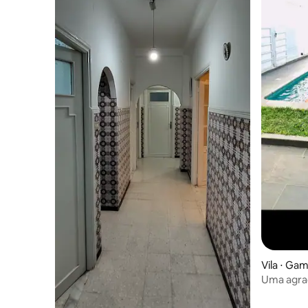
Vila ⋅ Ga
Uma agrad