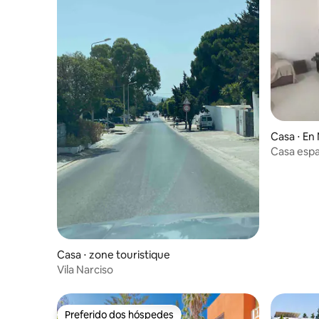
Casa ⋅ En
Casa espa
as comod
Casa ⋅ zone touristique
Vila Narciso
Preferido dos hóspedes