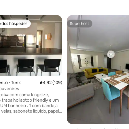
o dos hóspedes
Superhost
o dos hóspedes
Superhost
média de 5, 57 avaliações
to ⋅ Tunis
4,92 de uma avaliação média de 5, 109 avalia
4,92 (109)
ouvenires
o 🛌 com cama king size,
 trabalho laptop friendly e um
banheiro 🛁 com bandeja
 velas, sabonete líquido, papel
oalhas frescas * Cozinha
te equipada com pequeno-
sencial, 🇹🇳 especiarias