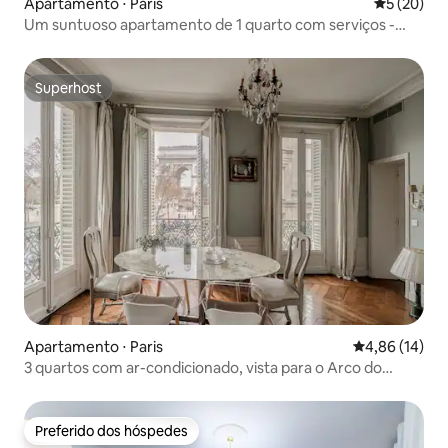
Apartamento ⋅ Paris
5 de uma a
5 (20)
Um suntuoso apartamento de 1 quarto com serviços -
Champs-Elysées
Superhost
Superhost
Apartamento ⋅ Paris
4,86 de uma a
4,86 (14)
3 quartos com ar-condicionado, vista para o Arco do
Triunfo, terraço e elevador
Preferido dos hóspedes
Preferido dos hóspedes