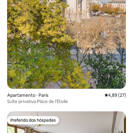
Apartamento ⋅ Paris
4,89 de uma a
4,89 (27)
Suíte privativa Place de l'Étoile
Preferido dos hóspedes
Preferido dos hóspedes