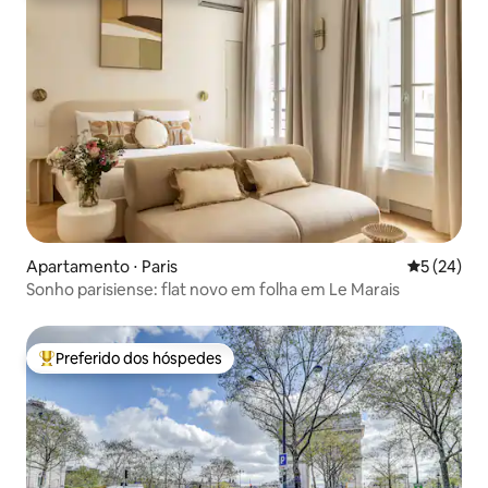
Apartamento ⋅ Paris
5 de uma a
5 (24)
Sonho parisiense: flat novo em folha em Le Marais
Preferido dos hóspedes
Entre os melhores preferidos dos hóspedes