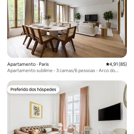
Apartamento ⋅ Paris
4,91 de uma a
4,91 (85)
Apartamento sublime - 3 camas/6 pessoas - Arco do
Triunfo
Preferido dos hóspedes
Preferido dos hóspedes