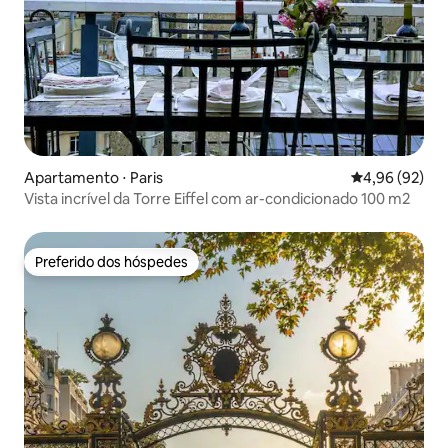
Apartamento ⋅ Paris
4,96 de uma a
4,96 (92)
Vista incrível da Torre Eiffel com ar-condicionado 100 m2
Preferido dos hóspedes
Preferido dos hóspedes