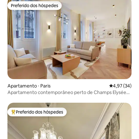
Preferido dos hóspedes
Preferido dos hóspedes
Apartamento ⋅ Paris
4,97 de uma a
4,97 (34)
Apartamento contemporâneo perto de Champs Elysées
e Parc Monceau
Preferido dos hóspedes
Entre os melhores preferidos dos hóspedes