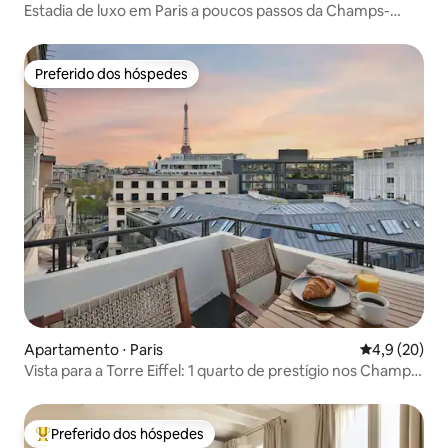
Estadia de luxo em Paris a poucos passos da Champs-
Elysées 1-4p
Preferido dos hóspedes
Preferido dos hóspedes
Apartamento ⋅ Paris
4,9 de uma a
4,9 (20)
Vista para a Torre Eiffel: 1 quarto de prestígio nos Champs-
Élysées
Preferido dos hóspedes
Entre os melhores preferidos dos hóspedes