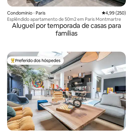
Condomínio ⋅ Paris
4,99 de uma ava
4,99 (250)
Esplêndido apartamento de 50m2 em Paris Montmartre
Aluguel por temporada de casas para
famílias
Preferido dos hóspedes
Entre os melhores preferidos dos hóspedes