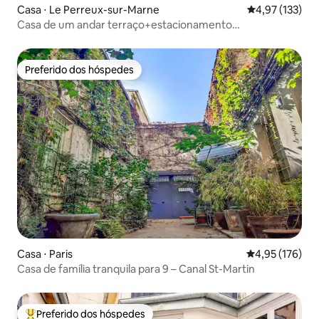
Casa ⋅ Le Perreux-sur-Marne
4,97 de uma av
4,97 (133)
Casa de um andar terraço+estacionamento
Paris<>Disney
Preferido dos hóspedes
Preferido dos hóspedes
Casa ⋅ Paris
4,95 de uma av
4,95 (176)
Casa de família tranquila para 9 – Canal St-Martin
Preferido dos hóspedes