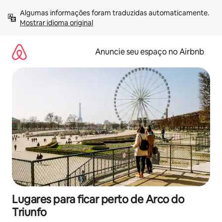
Pular
Algumas informações foram traduzidas automaticamente. 
para
Mostrar idioma original
o
conteúdo
Anuncie seu espaço no Airbnb
Lugares para ficar perto de Arco do
Triunfo