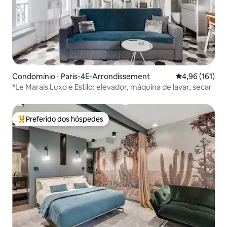
Condomínio ⋅ Paris-4E-Arrondissement
4,96 de uma av
4,96 (161)
*Le Marais Luxo e Estilo: elevador, máquina de lavar, secar
Preferido dos hóspedes
Entre os melhores preferidos dos hóspedes