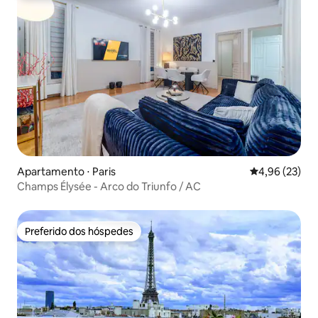
Apartamento ⋅ Paris
4,96 de uma a
4,96 (23)
Champs Élysée - Arco do Triunfo / AC
Preferido dos hóspedes
Preferido dos hóspedes