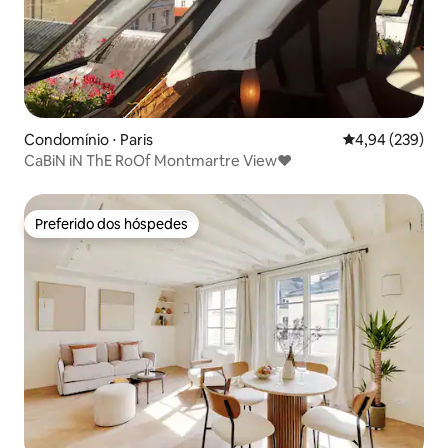
Condomínio ⋅ Paris
4,94 de uma ava
4,94 (239)
CaBiN iN ThE RoOf Montmartre View♥
Preferido dos hóspedes
Preferido dos hóspedes