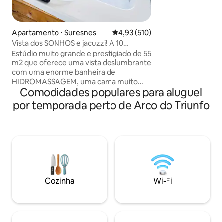
aconchegante com
uma cozinha bem e
ao metrô, este ap
para casais que procuram desfrutar de
Apartamento ⋅ Suresnes
4,93 de uma avaliação média de 
4,93 (510)
Paris no seu melho
Vista dos SONHOS e jacuzzi! A 10
restaurantes e gr
minutos do centro de PARIS!
Estúdio muito grande e prestigiado de 55
terá o melhor da c
m2 que oferece uma vista deslumbrante
com uma enorme banheira de
HIDROMASSAGEM, uma cama muito
Comodidades populares para aluguel
grande, bem como um chuveiro italiano.
Localizado em uma área tranquila e
por temporada perto de Arco do Triunfo
segura a 10 minutos da famosa Avenue
des Champs Elysées (centro de Paris).
Ofereço por 95€ um “PACOTE
ROMÂNTICO” opcional para
SURPREENDER seu amor. Vem com
pétalas de rosas, velas colocadas em
forma de coração na cama (um sinal de
Feliz Aniversário pode ser adicionado) e
Cozinha
Wi-Fi
por 175€ vem com uma boa garrafa de
champanhe e morangos! 🌹🥂🍓