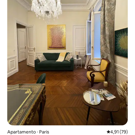
Apartamento ⋅ Paris
4,91 de uma a
4,91 (79)