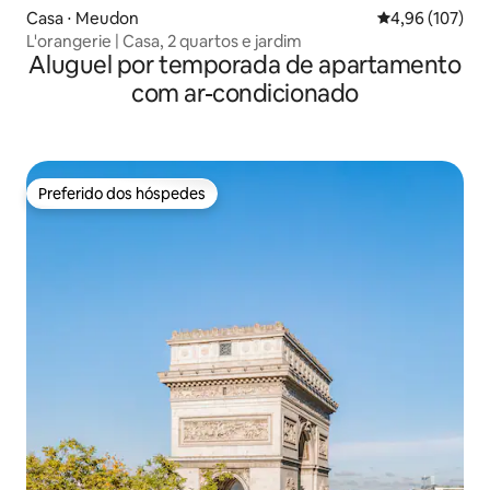
Casa ⋅ Meudon
4,96 de uma av
4,96 (107)
L'orangerie | Casa, 2 quartos e jardim
Aluguel por temporada de apartamento
com ar-condicionado
Preferido dos hóspedes
Preferido dos hóspedes