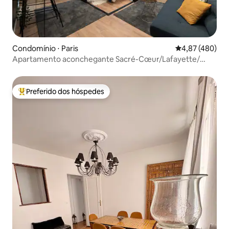
Condomínio ⋅ Paris
4,87 de uma av
4,87 (480)
Apartamento aconchegante Sacré-Cœur/Lafayette/
Ópera
Preferido dos hóspedes
Entre os melhores preferidos dos hóspedes