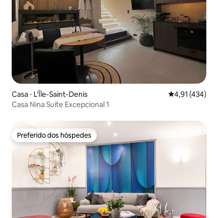
Casa ⋅ L'Île-Saint-Denis
4,91 de uma av
4,91 (434)
Casa Nina Suíte Excepcional 1
Preferido dos hóspedes
Preferido dos hóspedes