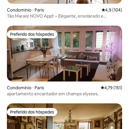
Condomínio ⋅ Paris
4,9 de uma av
4,9 (104)
Tão Marais! NOVO Appt ~ Elegante, ensolarado e
confortável
Preferido dos hóspedes
Preferido dos hóspedes
Condomínio ⋅ Paris
4,79 de uma av
4,79 (151)
apartamento encantador em champs elysees.
Preferido dos hóspedes
Preferido dos hóspedes