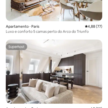
Apartamento ⋅ Paris
4,88 de uma a
4,88 (77)
Luxo e conforto 5 camas perto do Arco do Triunfo
Superhost
Superhost