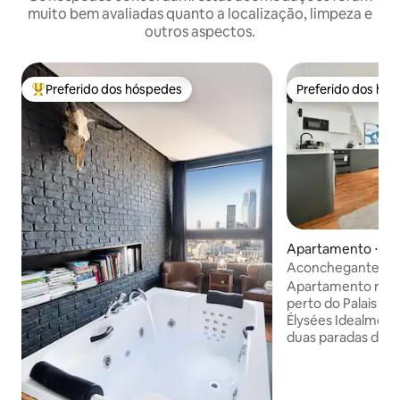
muito bem avaliadas quanto a localização, limpeza e
outros aspectos.
Preferido dos hóspedes
Preferido dos hó
Entre os melhores preferidos dos hóspedes
Preferido dos hó
Apartamento ⋅ Par
Aconchegante e c
Champs-Élysées
Apartamento remo
perto do Palais d
Élysées Idealment
duas paradas de 
Élysées, situado perto do Palais des
Congrès, a unidad
estar iluminada, 