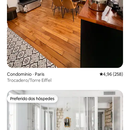
Condomínio ⋅ Paris
4,96 de uma ava
4,96 (258)
Trocadero/Torre Eiffel
Preferido dos hóspedes
Preferido dos hóspedes