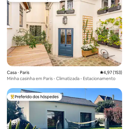
Entre os melhores preferidos dos hóspedes
Casa ⋅ Paris
4,97 de uma av
4,97 (153)
Minha casinha em Paris - Climatizada - Estacionamento
Preferido dos hóspedes
Entre os melhores preferidos dos hóspedes