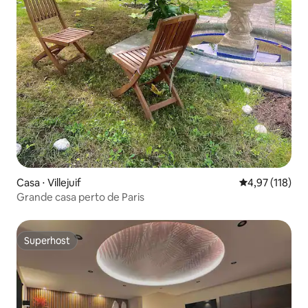
Casa ⋅ Villejuif
4,97 de uma av
4,97 (118)
Grande casa perto de Paris
Superhost
Superhost