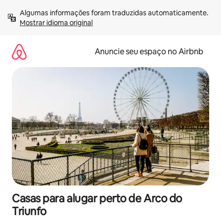
Pular
Algumas informações foram traduzidas automaticamente. 
para
Mostrar idioma original
o
conteúdo
Anuncie seu espaço no Airbnb
Casas para alugar perto de Arco do
Triunfo