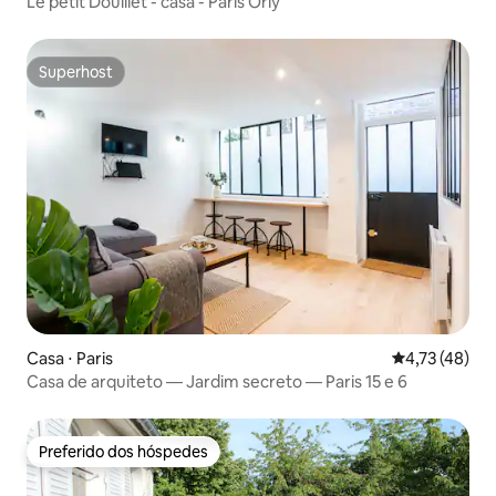
Le petit Douillet - casa - Paris Orly
Superhost
Superhost
Casa ⋅ Paris
4,73 de uma a
4,73 (48)
Casa de arquiteto — Jardim secreto — Paris 15 e 6
Preferido dos hóspedes
Preferido dos hóspedes