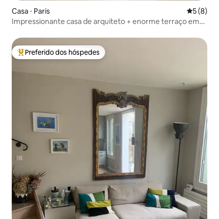
Casa ⋅ Paris
5 de uma 
5 (8)
Impressionante casa de arquiteto + enorme terraço em
Montmartre
Preferido dos hóspedes
Entre os melhores preferidos dos hóspedes