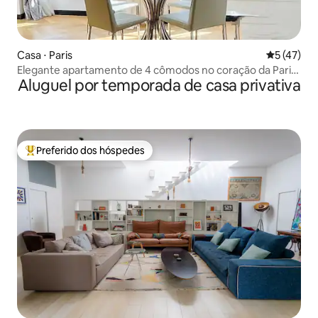
Casa ⋅ Paris
5 de uma a
5 (47)
Elegante apartamento de 4 cômodos no coração da Paris
Aluguel por temporada de casa privativa
artística
Preferido dos hóspedes
Entre os melhores preferidos dos hóspedes