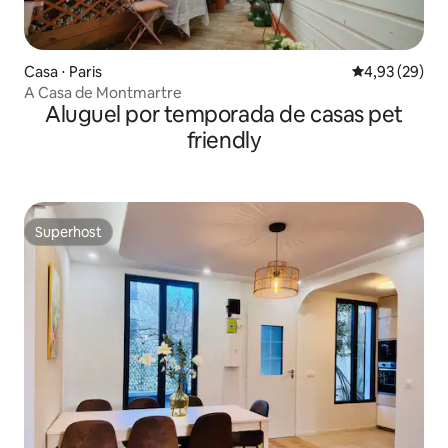
Casa ⋅ Paris
4,93 de uma a
4,93 (29)
A Casa de Montmartre
Aluguel por temporada de casas pet
friendly
Superhost
Superhost