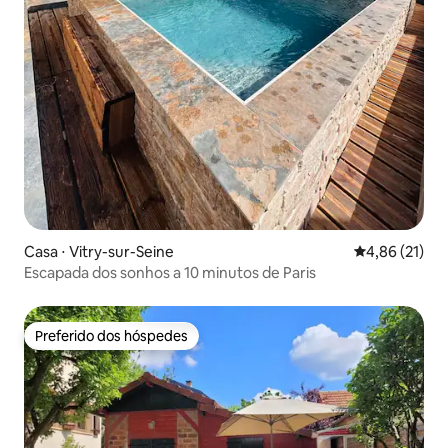
Casa ⋅ Vitry-sur-Seine
4,86 de uma a
4,86 (21)
Escapada dos sonhos a 10 minutos de Paris
Preferido dos hóspedes
Preferido dos hóspedes