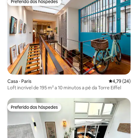
Preferido dos hóspedes
Preferido dos hóspedes
Casa ⋅ Paris
4,79 de uma a
4,79 (24)
Loft incrível de 195 m² a 10 minutos a pé da Torre Eiffel
Preferido dos hóspedes
Preferido dos hóspedes