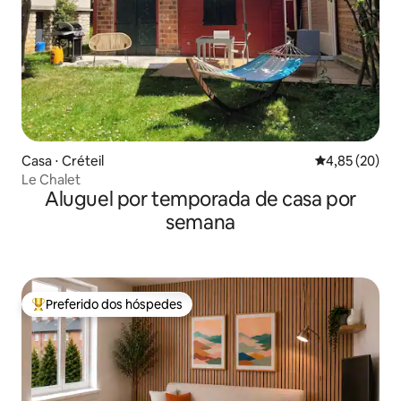
Casa ⋅ Créteil
4,85 de uma a
4,85 (20)
Le Chalet
Aluguel por temporada de casa por
semana
Preferido dos hóspedes
Entre os melhores preferidos dos hóspedes