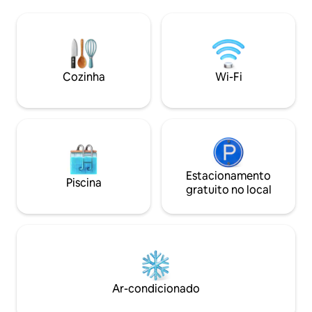
de: - Aeroporto Charles de Gaule -
ventiladores, sala 
Roissy (40 min) - Aeroporto de Orly (40
aberta 1 pátio e j
min) - Gare du Nord - Eurostar - Gare de
de estacionamento 
l 'Est (10min) Caminhando pelo bairro e
arrondissement de
em suas passagens cobertas, você
pé, transporte púb
encontrará restaurantes muito bons,
de distância (Metr
Cozinha
Wi-Fi
bares, um mercado de produtos frescos
Roupa de cama inc
todos os dias, e todas as lojas que você
higiênico e produ
pode precisar(padaria, açougue,
fornecidos.
pastelaria, mercearia, supermercado,
farmácia, banco, primeur, fishmonger,
cheese maker...), bem como muitos
teatros. No coração do bairro Grands
Boulevard, você estará a poucos passos
Estacionamento
Piscina
do Marais, Les Halles, Rue Montorgueil, o
gratuito no local
Red Children 's Market, Place de la
République.. E com acesso direto a
Pigalle, lojas de departamento, Ile de la
Cité, Ile Saint Louis, Saint Germain,
Bastille... Você vai encontrar muitos
museus, monumentos históricos, lojas e
caminhadas para fazer. Casa totalmente
Ar-condicionado
renovada. Os hóspedes podem
aproveitar o terraço para café, almoço