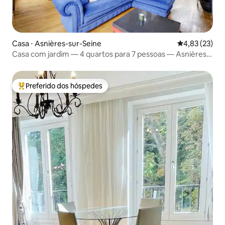
Casa ⋅ Asnières-sur-Seine
4,83 de uma a
4,83 (23)
Casa com jardim — 4 quartos para 7 pessoas — Asnières-
sur-Seine
Preferido dos hóspedes
Entre os melhores preferidos dos hóspedes