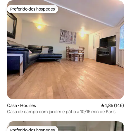
Preferido dos hóspedes
Preferido dos hóspedes
Casa ⋅ Houilles
4,85 de uma av
4,85 (146)
Casa de campo com jardim e pátio a 10/15 min de Paris
Preferido dos hóspedes