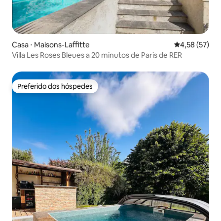
Casa ⋅ Maisons-Laffitte
4,58 de uma a
4,58 (57)
Villa Les Roses Bleues a 20 minutos de Paris de RER
Preferido dos hóspedes
Preferido dos hóspedes