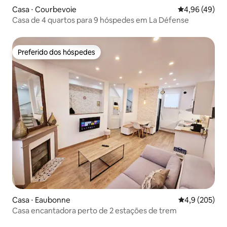
Casa ⋅ Courbevoie
4,96 de uma a
4,96 (49)
Casa de 4 quartos para 9 hóspedes em La Défense
Preferido dos hóspedes
Preferido dos hóspedes
Casa ⋅ Eaubonne
4,9 de uma av
4,9 (205)
Casa encantadora perto de 2 estações de trem