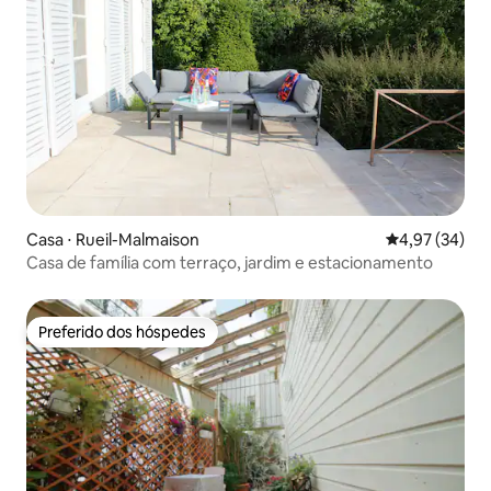
Casa ⋅ Rueil-Malmaison
4,97 de uma a
4,97 (34)
Casa de família com terraço, jardim e estacionamento
Preferido dos hóspedes
Preferido dos hóspedes