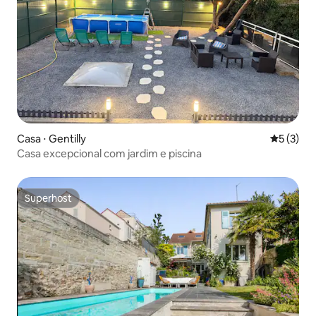
Casa ⋅ Gentilly
5 de uma 
5 (3)
Casa excepcional com jardim e piscina
Superhost
Superhost