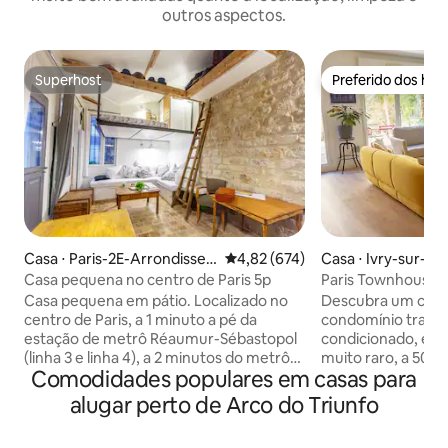
outros aspectos.
Superhost
Preferido dos hó
Superhost
Preferido dos hó
Casa ⋅ Paris-2E-Arrondisse
4,82 de uma avaliação média de 
4,82 (674)
Casa ⋅ Ivry-sur-Se
ment
Casa pequena no centro de Paris 5p
Paris Townhouse, 
Casa pequena em pátio. Localizado no
Descubra um cha
centro de Paris, a 1 minuto a pé da
condomínio tranqu
estação de metrô Réaumur-Sébastopol
condicionado, es
(linha 3 e linha 4), a 2 minutos do metrô
muito raro, a 500 
Comodidades populares em casas para
Strasbourg-Saint-Denis (linha 8, linha 9)
com ar-condiciona
e 5 minutos da estação de metrô Arts et
(camas de casal f
alugar perto de Arco do Triunfo
Métiers (linha 11). Na interseção do 2º, 3º
banheiros, incluin
e 10º arrondissement. Acesso a partir
de estar com ar c