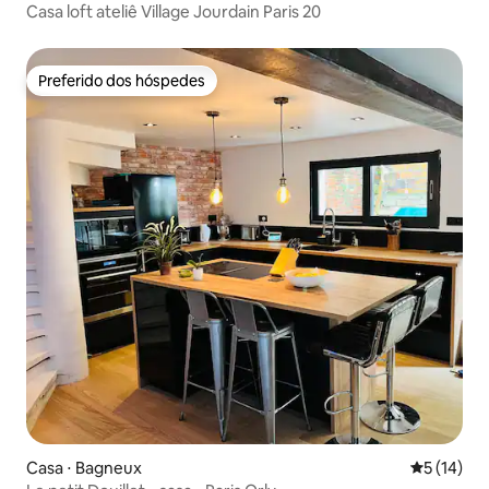
Casa loft ateliê Village Jourdain Paris 20
Preferido dos hóspedes
Preferido dos hóspedes
Casa ⋅ Bagneux
5 de uma a
5 (14)