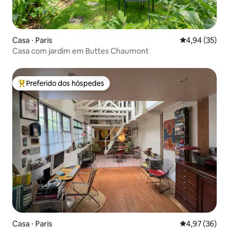
Casa ⋅ Paris
4,94 de uma a
4,94 (35)
Casa com jardim em Buttes Chaumont
Preferido dos hóspedes
Entre os melhores preferidos dos hóspedes
Casa ⋅ Paris
4,97 de uma a
4,97 (36)