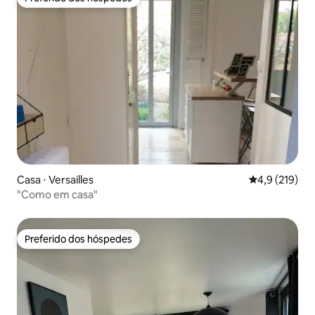
Preferido dos hóspedes
Casa ⋅ Versailles
4,9 de uma av
4,9 (219)
"Como em casa"
Preferido dos hóspedes
Preferido dos hóspedes