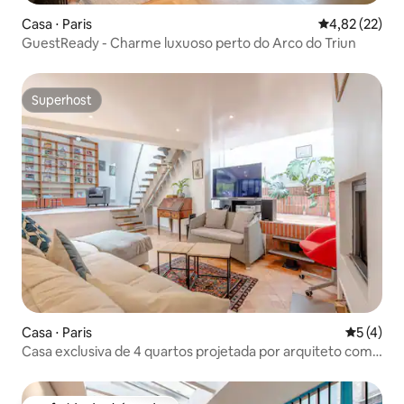
Casa ⋅ Paris
4,82 de uma a
4,82 (22)
GuestReady - Charme luxuoso perto do Arco do Triun
Superhost
Superhost
Casa ⋅ Paris
5 de uma 
5 (4)
Casa exclusiva de 4 quartos projetada por arquiteto com
terraço privativo