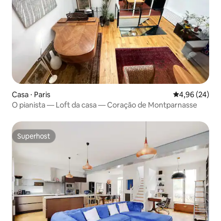
Casa ⋅ Paris
4,96 de uma a
4,96 (24)
O pianista — Loft da casa — Coração de Montparnasse
Superhost
Superhost