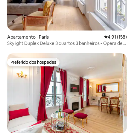
Apartamento ⋅ Paris
4,91 de uma av
4,91 (158)
Skylight Duplex Deluxe 3 quartos 3 banheiros - Ópera de
Paris
Preferido dos hóspedes
Preferido dos hóspedes