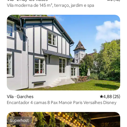
Vila moderna de 145 m², terraço, jardim e spa
Vila ⋅ Garches
4,88 de uma a
4,88 (25)
Encantador 4 camas 8 Pax Manoir Paris Versalhes Disney
Superhost
Superhost