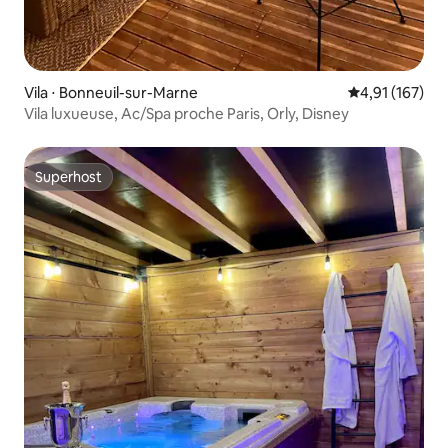
Vila ⋅ Bonneuil-sur-Marne
4,91 de uma av
4,91 (167)
Vila luxueuse, Ac/Spa proche Paris, Orly, Disney
Superhost
Superhost