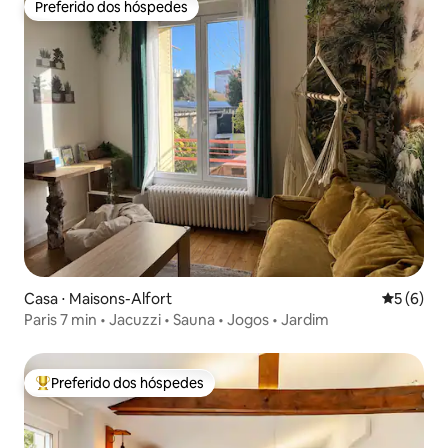
Preferido dos hóspedes
Preferido dos hóspedes
Casa ⋅ Maisons-Alfort
5 de uma 
5 (6)
Paris 7 min • Jacuzzi • Sauna • Jogos • Jardim
Preferido dos hóspedes
Entre os melhores preferidos dos hóspedes