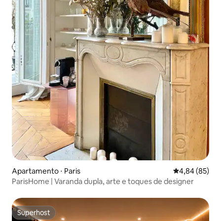
Apartamento ⋅ Paris
4,84 de uma a
4,84 (85)
ParisHome | Varanda dupla, arte e toques de designer
Superhost
Superhost