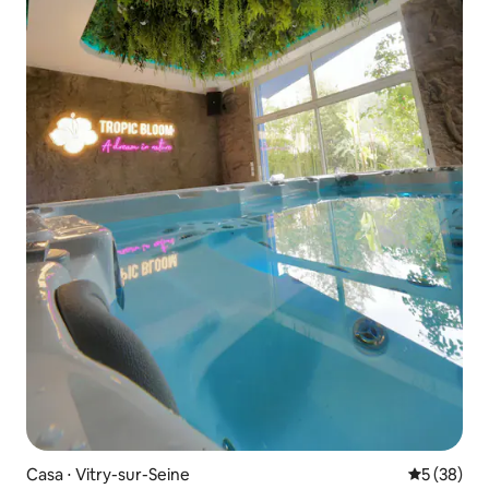
Casa ⋅ Vitry-sur-Seine
5 de uma a
5 (38)