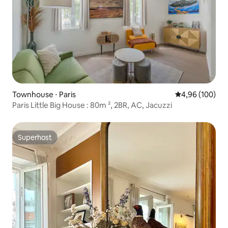
Townhouse ⋅ Paris
4,96 de uma av
4,96 (100)
Paris Little Big House : 80m ², 2BR, AC, Jacuzzi
Superhost
Superhost