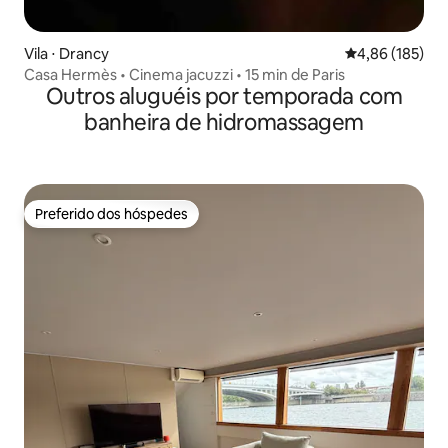
Vila ⋅ Drancy
4,86 de uma av
4,86 (185)
Casa Hermès • Cinema jacuzzi • 15 min de Paris
Outros aluguéis por temporada com
banheira de hidromassagem
Preferido dos hóspedes
Preferido dos hóspedes