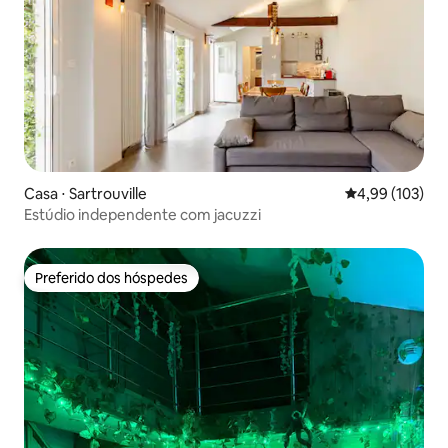
Casa ⋅ Sartrouville
4,99 de uma av
4,99 (103)
Estúdio independente com jacuzzi
Preferido dos hóspedes
Preferido dos hóspedes