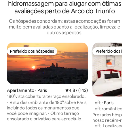
hidromassagem para alugar com ótimas
avaliações perto de Arco do Triunfo
Os hóspedes concordam: estas acomodações foram
muito bem avaliadas quanto a localização, limpeza e
outros aspectos.
Preferido dos hóspedes
Preferido dos hó
Preferido dos hóspedes
Preferido dos hó
Apartamento ⋅ Paris
4,87 de uma avaliação média de 
4,87 (142)
180°vista cobertura terraço ensolarado
jacuzzi
- Vista deslumbrante de 180° sobre Paris,
Loft ⋅ Paris
incluindo todos os monumentos que
Loft romântico e 
você pode imaginar. - Ótimo terraço
Elysées
Prezados hóspedes, bem-vindo
ensolarado e privativo para apreciá-lo
nosso recém-ren
totalmente (rede e churrasqueira
Loft. Localizado e