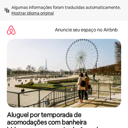
Pular
Algumas informações foram traduzidas automaticamente. 
para
Mostrar idioma original
o
conteúdo
Anuncie seu espaço no Airbnb
Aluguel por temporada de
acomodações com banheira