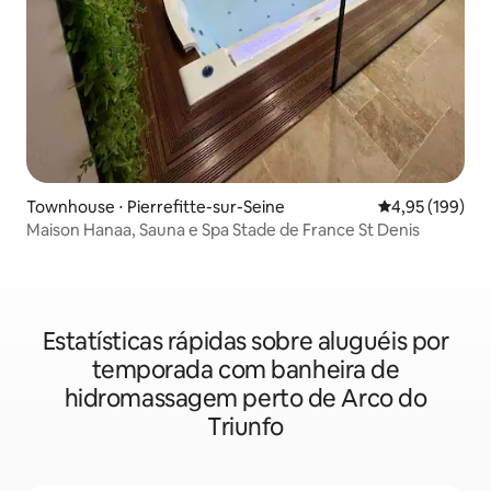
Townhouse ⋅ Pierrefitte-sur-Seine
4,95 de uma av
4,95 (199)
Maison Hanaa, Sauna e Spa Stade de France St Denis
Estatísticas rápidas sobre aluguéis por
temporada com banheira de
hidromassagem perto de Arco do
Triunfo