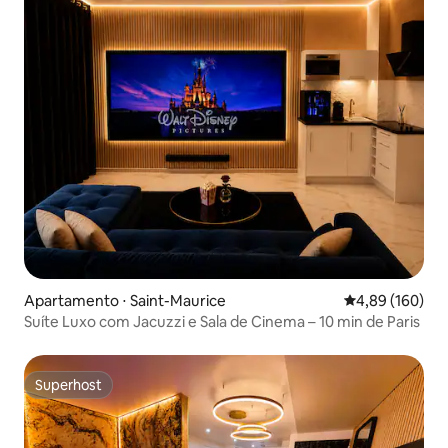
Apartamento ⋅ Saint-Maurice
4,89 de uma av
4,89 (160)
Suíte Luxo com Jacuzzi e Sala de Cinema – 10 min de Paris
Superhost
Superhost