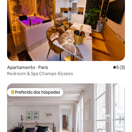
Apartamento ⋅ Paris
5 de uma 
5 (3)
Redroom & Spa Champs-Elysées
Preferido dos hóspedes
Entre os melhores preferidos dos hóspedes