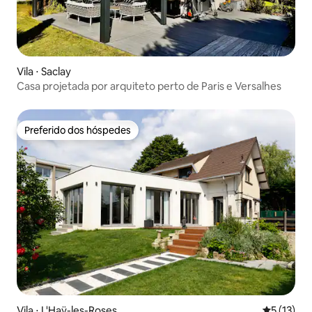
Vila ⋅ Saclay
Casa projetada por arquiteto perto de Paris e Versalhes
Preferido dos hóspedes
Preferido dos hóspedes
Vila ⋅ L'Haÿ-les-Roses
5 de uma a
5 (13)