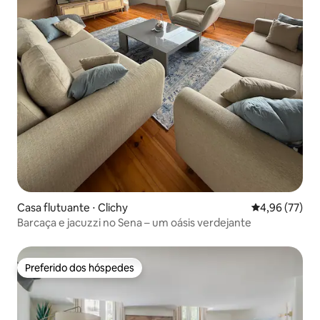
Casa flutuante ⋅ Clichy
4,96 de uma a
4,96 (77)
Barcaça e jacuzzi no Sena – um oásis verdejante
Preferido dos hóspedes
Preferido dos hóspedes