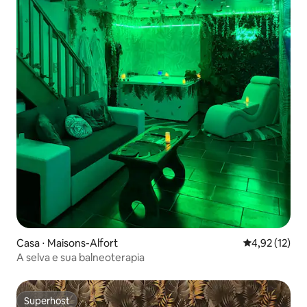
Casa ⋅ Maisons-Alfort
4,92 de uma a
4,92 (12)
A selva e sua balneoterapia
Superhost
Superhost