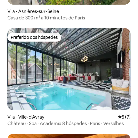
Vila ⋅ Asnières-sur-Seine
Casa de 300 m² a 10 minutos de Paris
Preferido dos hóspedes
Preferido dos hóspedes
Vila ⋅ Ville-d'Avray
5 de uma 
5 (7)
Château · Spa · Academia 8 hóspedes · Paris · Versalhes