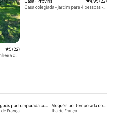
Casa ⋅ Provins
4,95 de uma avaliação
4,95 (22)
Casa colegiada - jardim para 4 pessoas -
cidade medieval
ções
5 de uma avaliação média de 5, 22 avaliações
5 (22)
nheira de
Aluguéis por temporada com suítes privativas
Aluguéis por temporada com caiaque
a de França
Ilha de França