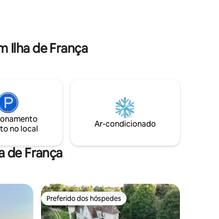
o chique
caiaques, SUPs e outros equipamentos
imo
estão disponíveis.
u um
ova para
 Ilha de França
acolhedor
ionamento
Ar-condicionado
to no local
a de França
Preferido dos hóspedes
os hóspedes
Preferido dos hóspedes