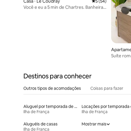
Casa ⋅ Le Coudray
5 de uma avaliação 
5 (54)
Você e eu a 5 min de Chartres. Banheira
de hidromassagem, sauna, banho turco
Apartame
France
Suíte rom
Casacoco
Destinos para conhecer
Outros tipos de acomodações
Coisas para fazer
Aluguel por temporada de barcos
Ilha de França
Ilha de França
Aluguéis de casas
Mostrar mais
Ilha de França