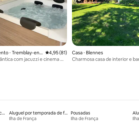
média de 5, 54 avaliações
nto ⋅ Tremblay-en-
4,95 de uma avaliação média de 5, 81 avalia
4,95 (81)
Casa ⋅ Blennes
ântica com jacuzzi e cinema —
Charmosa casa de interior e ba
onspa
hidromassagem perto de Paris
Locações por temporada com piscina
Aluguel por temporada de flats
Pousadas
Ilha de França
Ilha de França
Ilh