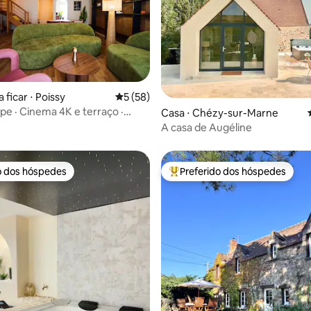
média de 5, 90 avaliações
 ficar ⋅ Poissy
5 de uma avaliação média de 5, 58 avalia
5 (58)
pe · Cinema 4K e terraço ·
Casa ⋅ Chézy-sur-Marne
Paris
A casa de Augéline
o dos hóspedes
Preferido dos hóspedes
o dos hóspedes
Entre os melhores preferidos d