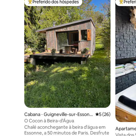
Preferido dos hóspedes
Prefe
Entre os melhores preferidos dos hóspedes
Entre os
Cabana ⋅ Guigneville-sur-Essonn
5 de uma avaliação 
5 (26)
e
O Cocon à Beira-d’Água
Chalé aconchegante à beira d'água em
Apartame
Essonne, a 50 minutos de Paris. Desfrute
Vista dos