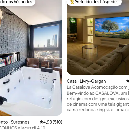
rido dos hóspedes
Preferido dos hóspedes
 melhores preferidos dos hóspedes
Entre os melhores preferidos d
Casa ⋅ Livry-Gargan
4
La Casalova Acomodação com j
tela grande
Bem-vindo ao CASALOVA, um 
refúgio com designs exclusivos
de cinema com uma tela gigan
média de 5, 26 avaliações
cama redonda king size, uma c
mármore de alta qualidade, um
digno de um spa com jacuzzi p
nto ⋅ Suresnes
4,93 de uma avaliação média de 5, 510 avalia
4,93 (510)
pessoas e um chuveiro italiano.
 SONHOS e jacuzzi! A 10