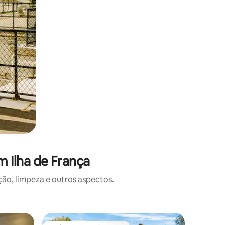
 Ilha de França
o, limpeza e outros aspectos.
Condomín