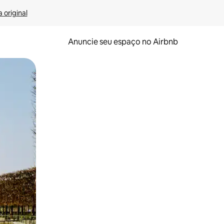
 original
Anuncie seu espaço no Airbnb
 deslizando o dedo na tela.