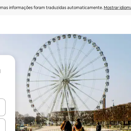
mas informações foram traduzidas automaticamente. 
Mostrar idioma
ore-os usando as seta para cima e para baixo do teclado ou tocando e