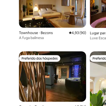
Townhouse ⋅ Bezons
4,93 de uma avaliação 
4,93 (90)
Lugar para
A fuga balinesa
Luxe Esca
Perto de 
Preferido dos hóspedes
Preferid
Preferido dos hóspedes
Preferid