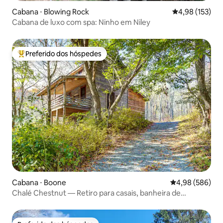
Cabana ⋅ Blowing Rock
4,98 de uma av
4,98 (153)
Cabana de luxo com spa: Ninho em Niley
Preferido dos hóspedes
Entre os melhores preferidos dos hóspedes
Cabana ⋅ Boone
4,98 de uma ava
4,98 (586)
Chalé Chestnut — Retiro para casais, banheira de
hidromassagem, privativo