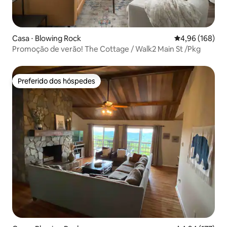
Casa ⋅ Blowing Rock
4,96 de uma av
4,96 (168)
Promoção de verão! The Cottage / Walk2 Main St /Pkg
Preferido dos hóspedes
Preferido dos hóspedes