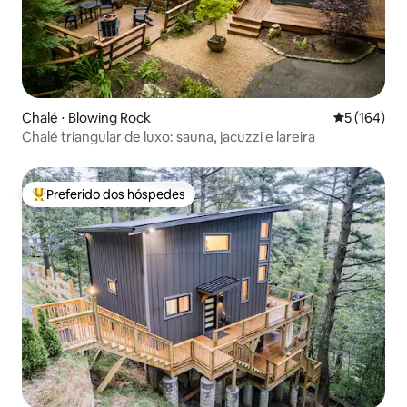
Chalé ⋅ Blowing Rock
5 de uma av
5 (164)
Chalé triangular de luxo: sauna, jacuzzi e lareira
Preferido dos hóspedes
Entre os melhores preferidos dos hóspedes