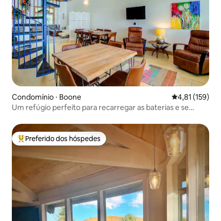
Condomínio ⋅ Boone
4,81 de uma av
4,81 (159)
Um refúgio perfeito para recarregar as baterias e se
reconectar
Preferido dos hóspedes
Entre os melhores preferidos dos hóspedes