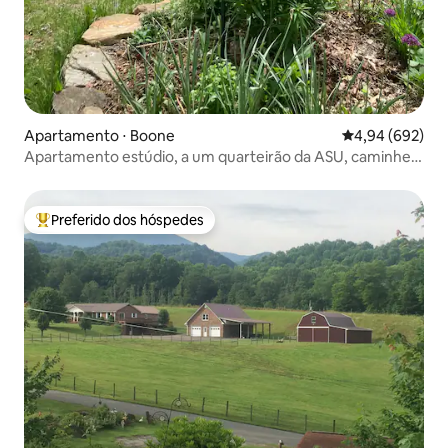
Apartamento ⋅ Boone
4,94 de uma ava
4,94 (692)
Apartamento estúdio, a um quarteirão da ASU, caminhe
até a cidade
Preferido dos hóspedes
Entre os melhores preferidos dos hóspedes