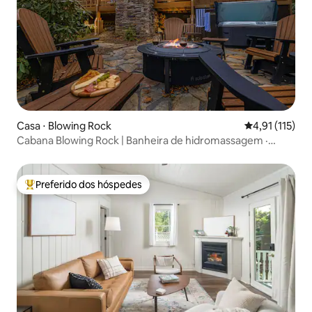
Casa ⋅ Blowing Rock
4,91 de uma av
4,91 (115)
Cabana Blowing Rock | Banheira de hidromassagem ·
Acesso ao lago e ao rio
Preferido dos hóspedes
Entre os melhores preferidos dos hóspedes