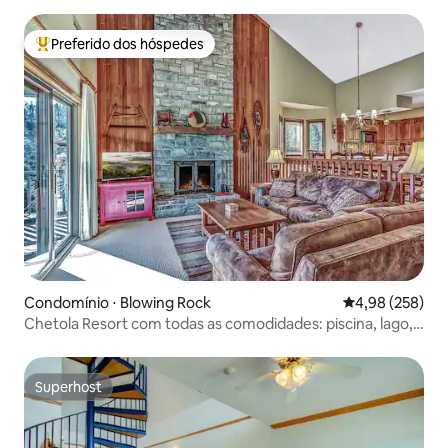
Preferido dos hóspedes
Entre os melhores preferidos dos hóspedes
Condomínio ⋅ Blowing Rock
4,98 de uma ava
4,98 (258)
Chetola Resort com todas as comodidades: piscina, lago,
ofurô
Superhost
Superhost