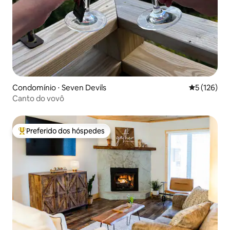
Condomínio ⋅ Seven Devils
5 de uma av
5 (126)
Canto do vovô
Preferido dos hóspedes
Entre os melhores preferidos dos hóspedes