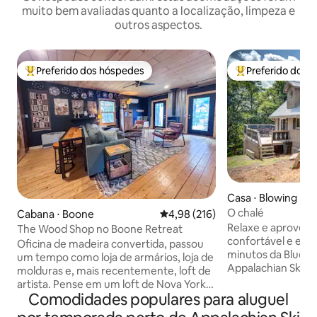
muito bem avaliadas quanto a localização, limpeza e
outros aspectos.
Preferido dos hóspedes
Preferido dos 
Entre os melhores preferidos dos hóspedes
Entre os melhore
Casa ⋅ Blowing Ro
O chalé
Cabana ⋅ Boone
4,98 de uma avaliação média de 
4,98 (216)
Relaxe e aproveit
The Wood Shop no Boone Retreat
confortável e ele
Oficina de madeira convertida, passou
minutos da Blue R
um tempo como loja de armários, loja de
Appalachian Ski R
molduras e, mais recentemente, loft de
cozinha totalmen
artista. Pense em um loft de Nova York
espaçoso com refei
Comodidades populares para aluguel
que encontra uma cabana na montanha,
adicionais, além 
completo com um fogão a lenha de