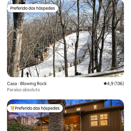
Preferido dos hóspedes
Preferido dos hóspedes
Casa ⋅ Blowing Rock
4,9 de uma av
4,9 (136)
Paraíso absoluto
Preferido dos hóspedes
Entre os melhores preferidos dos hóspedes