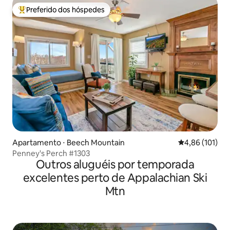
Preferido dos hóspedes
Entre os melhores preferidos dos hóspedes
Apartamento ⋅ Beech Mountain
4,86 de uma av
4,86 (101)
Penney's Perch #1303
Outros aluguéis por temporada
excelentes perto de Appalachian Ski
Mtn