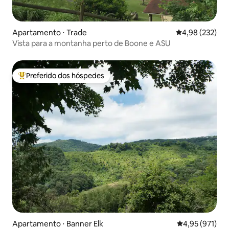
Apartamento ⋅ Trade
4,98 de uma av
4,98 (232)
Vista para a montanha perto de Boone e ASU
Preferido dos hóspedes
Entre os melhores preferidos dos hóspedes
Apartamento ⋅ Banner Elk
4,95 de uma av
4,95 (971)