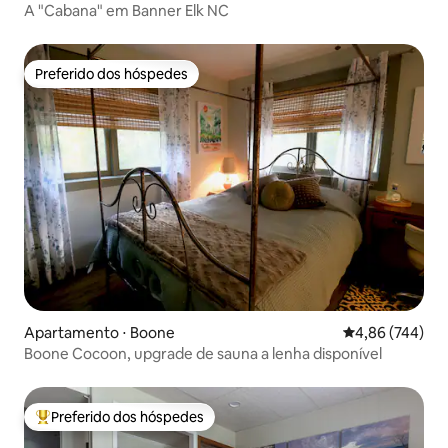
A "Cabana" em Banner Elk NC
Preferido dos hóspedes
Preferido dos hóspedes
Apartamento ⋅ Boone
4,86 de uma ava
4,86 (744)
Boone Cocoon, upgrade de sauna a lenha disponível
Preferido dos hóspedes
Entre os melhores preferidos dos hóspedes