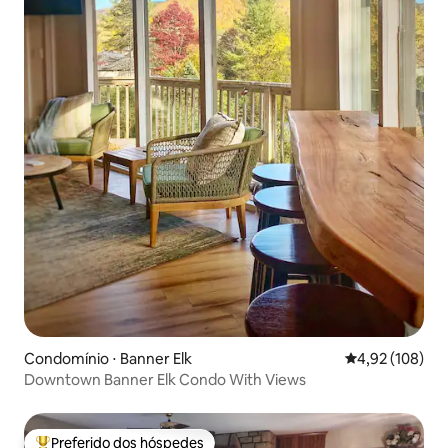
Condomínio ⋅ Banner Elk
4,92 de uma av
4,92 (108)
Downtown Banner Elk Condo With Views
Preferido dos hóspedes