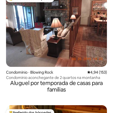
Entre os melhores preferidos dos hóspedes
Condomínio ⋅ Blowing Rock
4,94 de uma av
4,94 (153)
Condomínio aconchegante de 2 quartos na montanha
Aluguel por temporada de casas para
famílias
Preferido dos hóspedes