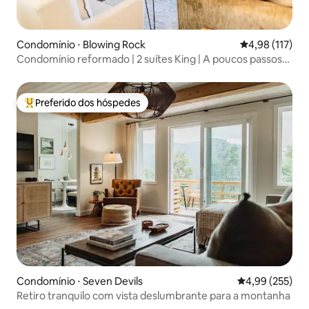
Condomínio ⋅ Blowing Rock
4,98 de uma av
4,98 (117)
Condomínio reformado | 2 suítes King | A poucos passos
da rua principal
Preferido dos hóspedes
Entre os melhores preferidos dos hóspedes
Condomínio ⋅ Seven Devils
4,99 de uma av
4,99 (255)
Retiro tranquilo com vista deslumbrante para a montanha