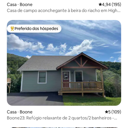
Casa ⋅ Boone
4,94 de uma av
4,94 (195)
Casa de campo aconchegante à beira do riacho em High
Country
Preferido dos hóspedes
Entre os melhores preferidos dos hóspedes
Casa ⋅ Boone
5 de uma av
5 (109)
Boone23: Refúgio relaxante de 2 quartos/2 banheiros -
perto da ASU