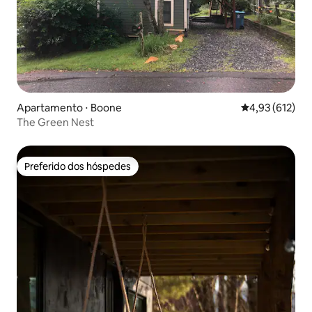
Apartamento ⋅ Boone
4,93 de uma av
4,93 (612)
The Green Nest
Preferido dos hóspedes
Preferido dos hóspedes