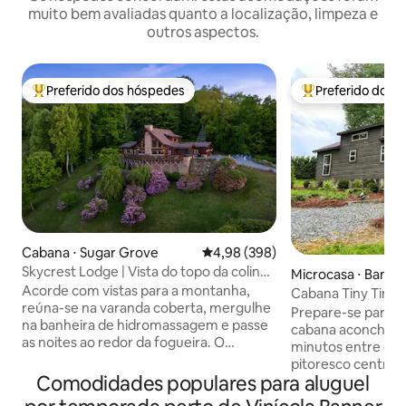
muito bem avaliadas quanto a localização, limpeza e
outros aspectos.
Preferido dos hóspedes
Preferido dos 
Entre os melhores preferidos dos hóspedes
Entre os melhore
Cabana ⋅ Sugar Grove
4,98 de uma avaliação média de 5
4,98 (398)
Skycrest Lodge | Vista do topo da colina,
Microcasa ⋅ Banner
sala de jogos, banheira de
Acorde com vistas para a montanha,
Cabana Tiny Tin 
hidromassagem
reúna-se na varanda coberta, mergulhe
fazenda de 100 an
Prepare-se para r
na banheira de hidromassagem e passe
cabana aconchega
as noites ao redor da fogueira. O
minutos entre o his
Skycrest Lodge fica na pitoresca Sugar
pitoresco centro 
Grove, a poucos minutos do centro de
Comodidades populares para aluguel
2 milhas da "Sceni
Boone, de lojas, restaurantes e itens
Desfrute de um re