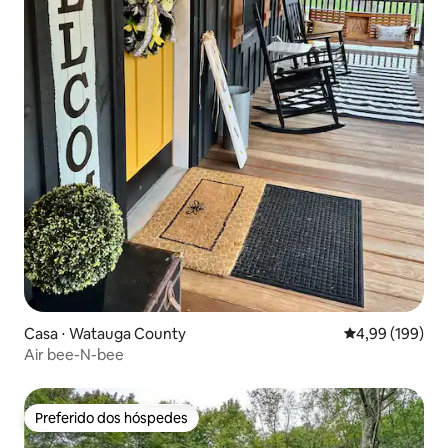
Casa ⋅ Watauga County
4,99 de uma av
4,99 (199)
Air bee-N-bee
Preferido dos hóspedes
Preferido dos hóspedes