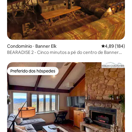
Condomínio ⋅ Banner Elk
4,89 de uma av
4,89 (184)
BEARADISE 2 - Cinco minutos a pé do centro de Banner
Elk
Preferido dos hóspedes
Preferido dos hóspedes