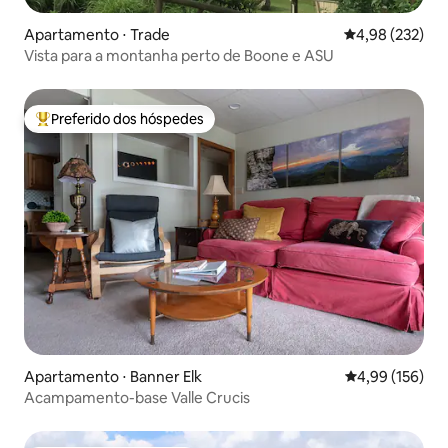
Apartamento ⋅ Trade
4,98 de uma av
4,98 (232)
Vista para a montanha perto de Boone e ASU
Preferido dos hóspedes
Entre os melhores preferidos dos hóspedes
Apartamento ⋅ Banner Elk
4,99 de uma av
4,99 (156)
Acampamento-base Valle Crucis