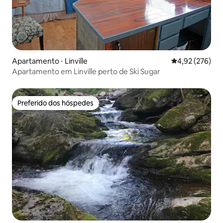
Apartamento ⋅ Linville
4,92 de uma av
4,92 (276)
Apartamento em Linville perto de Ski Sugar
Preferido dos hóspedes
Preferido dos hóspedes