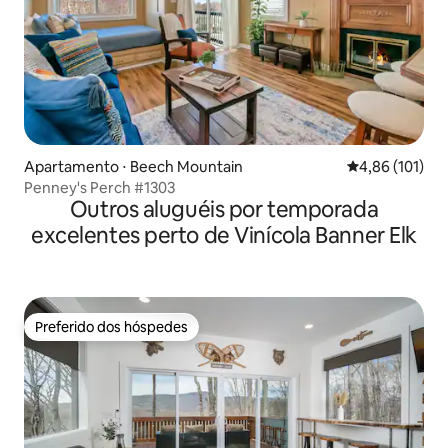
Apartamento ⋅ Beech Mountain
4,86 de uma av
4,86 (101)
Penney's Perch #1303
Outros aluguéis por temporada
excelentes perto de Vinícola Banner Elk
Preferido dos hóspedes
Preferido dos hóspedes