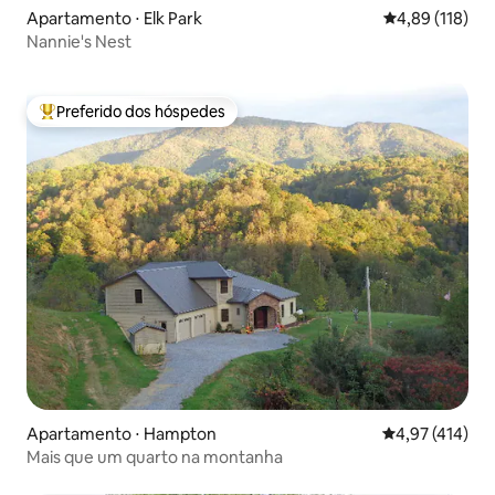
Apartamento ⋅ Elk Park
4,89 de uma av
4,89 (118)
Nannie's Nest
Preferido dos hóspedes
Entre os melhores preferidos dos hóspedes
Apartamento ⋅ Hampton
4,97 de uma av
4,97 (414)
Mais que um quarto na montanha