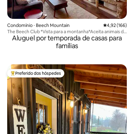
Condomínio ⋅ Beech Mountain
4,92 de uma av
4,92 (166)
The Beech Club *Vista para a montanha*Aceita animais de
Aluguel por temporada de casas para
estimação*
famílias
Preferido dos hóspedes
Entre os melhores preferidos dos hóspedes