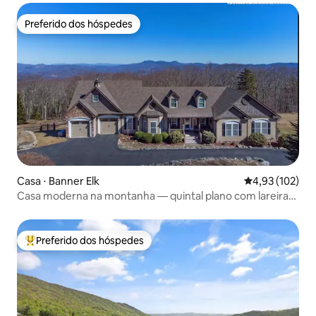
Preferido dos hóspedes
Preferido dos hóspedes
Casa ⋅ Banner Elk
4,93 de uma av
4,93 (102)
Casa moderna na montanha — quintal plano com lareira
externa
Preferido dos hóspedes
Entre os melhores preferidos dos hóspedes