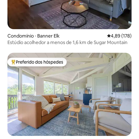
Condomínio ⋅ Banner Elk
4,89 de uma av
4,89 (178)
Estúdio acolhedor a menos de 1,6 km de Sugar Mountain
Preferido dos hóspedes
Entre os melhores preferidos dos hóspedes