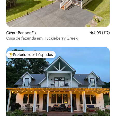
Casa ⋅ Banner Elk
4,99 de uma av
4,99 (117)
Casa de fazenda em Huckleberry Creek
Preferido dos hóspedes
Entre os melhores preferidos dos hóspedes