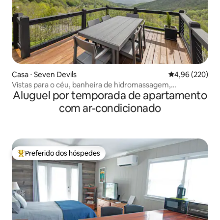
Casa ⋅ Seven Devils
4,96 de uma ava
4,96 (220)
Vistas para o céu, banheira de hidromassagem,
Aluguel por temporada de apartamento
carregador de veículos elétricos!
com ar-condicionado
Preferido dos hóspedes
Entre os melhores preferidos dos hóspedes