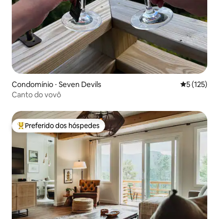
Condomínio ⋅ Seven Devils
5 de uma av
5 (125)
Canto do vovô
Preferido dos hóspedes
Entre os melhores preferidos dos hóspedes