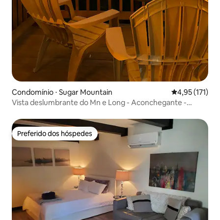
Condomínio ⋅ Sugar Mountain
4,95 de uma av
4,95 (171)
Vista deslumbrante do Mn e Long - Aconchegante -
Romântico
Preferido dos hóspedes
Preferido dos hóspedes