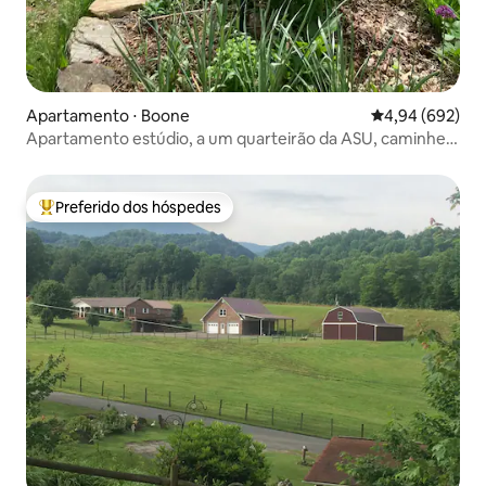
Apartamento ⋅ Boone
4,94 de uma ava
4,94 (692)
Apartamento estúdio, a um quarteirão da ASU, caminhe
até a cidade
Preferido dos hóspedes
Entre os melhores preferidos dos hóspedes