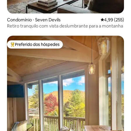
Condomínio ⋅ Seven Devils
4,99 de uma av
4,99 (255)
Retiro tranquilo com vista deslumbrante para a montanha
Preferido dos hóspedes
Entre os melhores preferidos dos hóspedes