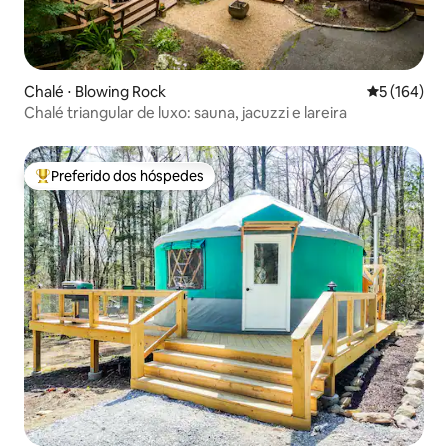
Chalé ⋅ Blowing Rock
5 de uma av
5 (164)
Chalé triangular de luxo: sauna, jacuzzi e lareira
Preferido dos hóspedes
Entre os melhores preferidos dos hóspedes