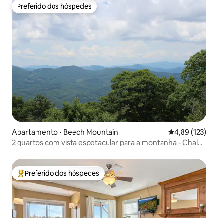
Preferido dos hóspedes
Preferido dos hóspedes
Apartamento ⋅ Beech Mountain
4,89 de uma av
4,89 (123)
2 quartos com vista espetacular para a montanha - Chalé
# 1
Preferido dos hóspedes
Entre os melhores preferidos dos hóspedes