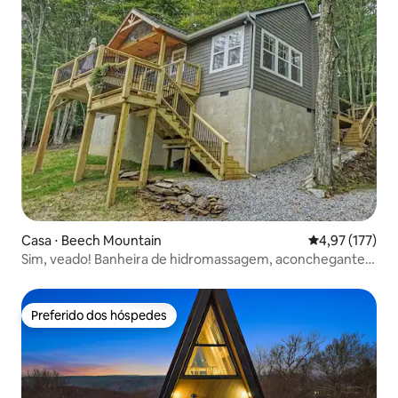
Casa ⋅ Beech Mountain
4,97 de uma av
4,97 (177)
Sim, veado! Banheira de hidromassagem, aconchegante,
A/C, localização privilegiada!
Preferido dos hóspedes
Preferido dos hóspedes