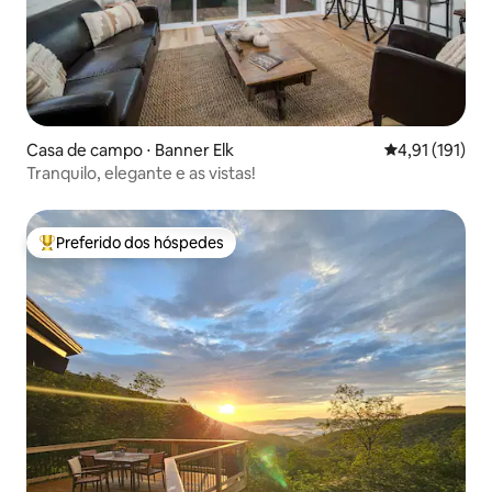
Casa de campo ⋅ Banner Elk
4,91 de uma av
4,91 (191)
Tranquilo, elegante e as vistas!
Preferido dos hóspedes
Entre os melhores preferidos dos hóspedes