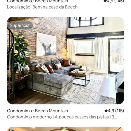
Condomínio ⋅ Beech Mountain
4,9 de uma av
4,9 (145)
Localização! Bem na base da Beech
Superhost
Superhost
Condomínio ⋅ Beech Mountain
4,9 de uma av
4,9 (115)
Condomínio moderno | A poucos passos das pistas | 3
quartos, aceita animais de estimação