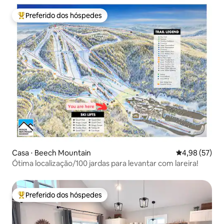
Preferido dos hóspedes
Entre os melhores preferidos dos hóspedes
Casa ⋅ Beech Mountain
4,98 de uma a
4,98 (57)
Ótima localização/100 jardas para levantar com lareira!
Preferido dos hóspedes
Entre os melhores preferidos dos hóspedes