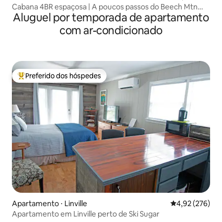
Cabana 4BR espaçosa | A poucos passos do Beech Mtn
Aluguel por temporada de apartamento
Resort
com ar-condicionado
Preferido dos hóspedes
Entre os melhores preferidos dos hóspedes
Apartamento ⋅ Linville
4,92 de uma av
4,92 (276)
Apartamento em Linville perto de Ski Sugar