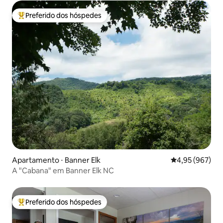
Preferido dos hóspedes
Entre os melhores preferidos dos hóspedes
Apartamento ⋅ Banner Elk
4,95 de uma ava
4,95 (967)
A "Cabana" em Banner Elk NC
Preferido dos hóspedes
Entre os melhores preferidos dos hóspedes