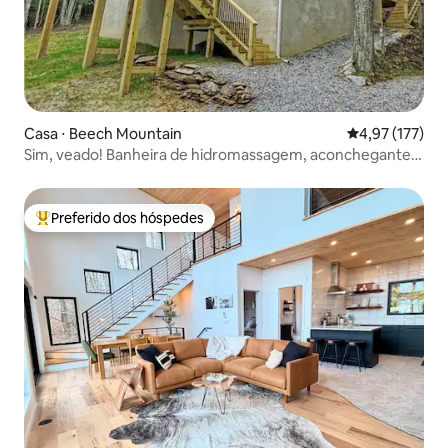
Casa ⋅ Beech Mountain
4,97 de uma av
4,97 (177)
Sim, veado! Banheira de hidromassagem, aconchegante,
A/C, localização privilegiada!
Preferido dos hóspedes
Entre os melhores preferidos dos hóspedes