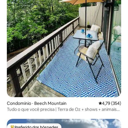
Condomínio ⋅ Beech Mountain
4,79 de uma av
4,79 (354)
Tudo o que você precisa | Terra de Oz + shows + animais
de estimação!
Preferido dos hóspedes