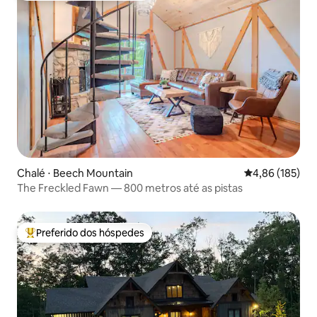
Chalé ⋅ Beech Mountain
4,86 de uma av
4,86 (185)
The Freckled Fawn — 800 metros até as pistas
Preferido dos hóspedes
Entre os melhores preferidos dos hóspedes