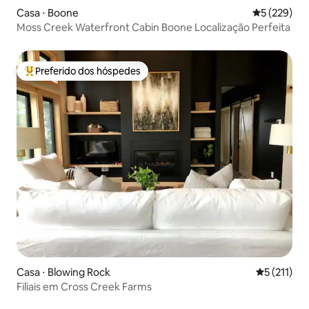
Casa ⋅ Boone
5 de uma av
5 (229)
Moss Creek Waterfront Cabin Boone Localização Perfeita
Preferido dos hóspedes
Entre os melhores preferidos dos hóspedes
Casa ⋅ Blowing Rock
5 de uma av
5 (211)
Filiais em Cross Creek Farms