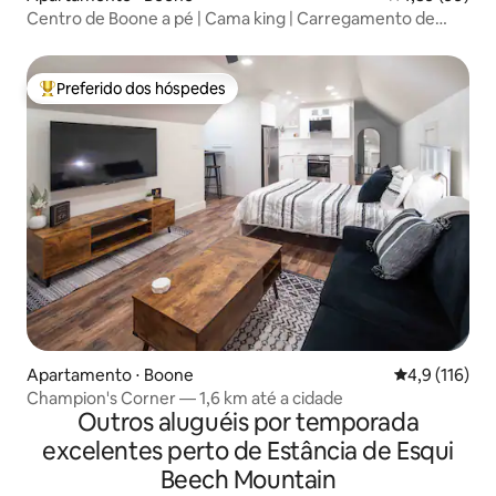
Centro de Boone a pé | Cama king | Carregamento de
veículos elétricos gratuito
Preferido dos hóspedes
Entre os melhores preferidos dos hóspedes
Apartamento ⋅ Boone
4,9 de uma av
4,9 (116)
Champion's Corner — 1,6 km até a cidade
Outros aluguéis por temporada
excelentes perto de Estância de Esqui
Beech Mountain