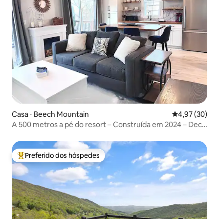
Casa ⋅ Beech Mountain
4,97 de uma a
4,97 (30)
A 500 metros a pé do resort – Construída em 2024 – Deck
com vistas!
Preferido dos hóspedes
Entre os melhores preferidos dos hóspedes