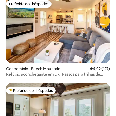
Preferido dos hóspedes
Preferido dos hóspedes
Condomínio ⋅ Beech Mountain
4,92 de uma av
4,92 (127)
Refúgio aconchegante em Elk | Passos para trilhas de
esqui/bicicleta
Preferido dos hóspedes
Entre os melhores preferidos dos hóspedes