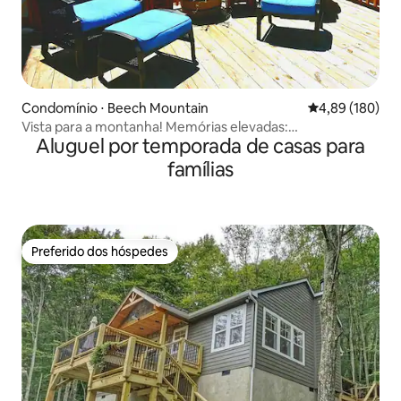
Condomínio ⋅ Beech Mountain
4,89 de uma av
4,89 (180)
Vista para a montanha! Memórias elevadas:
Aluguel por temporada de casas para
deck/piscina/banheira de hidromassagem/caminhada
famílias
Preferido dos hóspedes
Preferido dos hóspedes