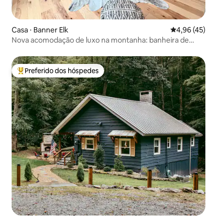
Casa ⋅ Banner Elk
4,96 de uma a
4,96 (45)
Nova acomodação de luxo na montanha: banheira de
hidromassagem e vista de 160 km
Preferido dos hóspedes
Entre os melhores preferidos dos hóspedes