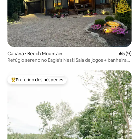
Cabana ⋅ Beech Mountain
5 de uma 
5 (9)
Refúgio sereno no Eagle's Nest! Sala de jogos + banheira
de hidromassagem
Preferido dos hóspedes
Entre os melhores preferidos dos hóspedes