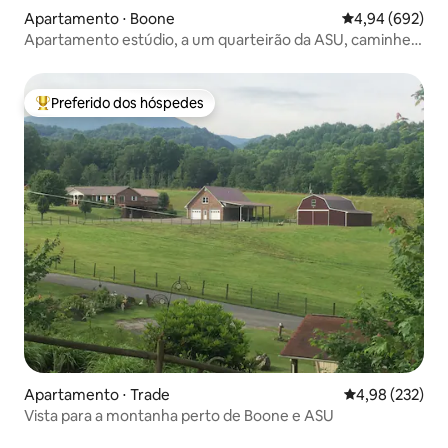
Apartamento ⋅ Boone
4,94 de uma ava
4,94 (692)
Apartamento estúdio, a um quarteirão da ASU, caminhe
até a cidade
Preferido dos hóspedes
Entre os melhores preferidos dos hóspedes
Apartamento ⋅ Trade
4,98 de uma av
4,98 (232)
Vista para a montanha perto de Boone e ASU