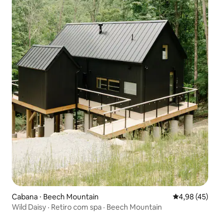
Cabana ⋅ Beech Mountain
4,98 de uma a
4,98 (45)
Wild Daisy · Retiro com spa · Beech Mountain