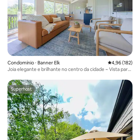
Condomínio ⋅ Banner Elk
4,96 de uma av
4,96 (182)
Joia elegante e brilhante no centro da cidade ~ Vista para
a montanha!
Superhost
Superhost