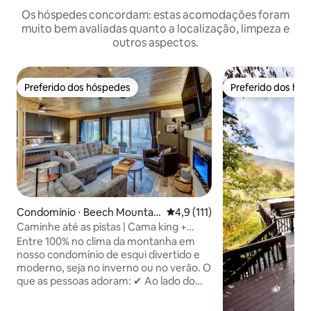
Os hóspedes concordam: estas acomodações foram
muito bem avaliadas quanto a localização, limpeza e
outros aspectos.
Preferido dos hóspedes
Preferido dos hó
Preferido dos hóspedes
Preferido dos hó
Condomínio ⋅ Beech Mountai
4,9 de uma avaliação média de 
4,9 (111)
n
Caminhe até as pistas | Cama king +
Lareira aconchegante
Entre 100% no clima da montanha em
nosso condomínio de esqui divertido e
moderno, seja no inverno ou no verão. O
que as pessoas adoram: ✔ Ao lado do
Beech Ski Resort, com fogueiras, trilhas
de mountain bike, pistas, cervejaria e