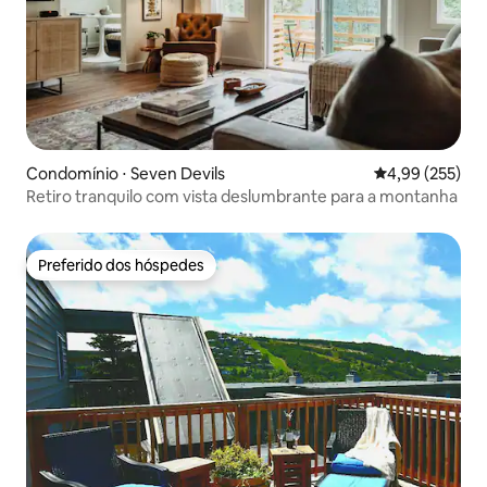
Condomínio ⋅ Seven Devils
4,99 de uma av
4,99 (255)
Retiro tranquilo com vista deslumbrante para a montanha
Preferido dos hóspedes
Preferido dos hóspedes