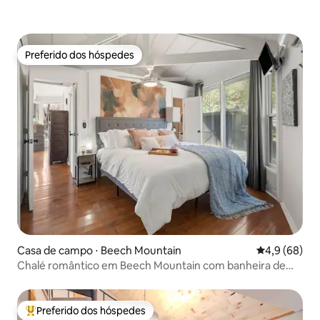
Preferido dos hóspedes
Preferido dos hóspedes
Casa de campo ⋅ Beech Mountain
4,9 de uma a
4,9 (68)
Chalé romântico em Beech Mountain com banheira de
hidromassagem
Preferido dos hóspedes
Entre os melhores preferidos dos hóspedes