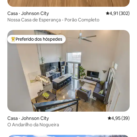
Casa ⋅ Johnson City
4,91 de uma av
4,91 (302)
Nossa Casa de Esperança - Porão Completo
Preferido dos hóspedes
Entre os melhores preferidos dos hóspedes
Casa ⋅ Johnson City
4,95 de uma a
4,95 (39)
O Andarilho da Nogueira