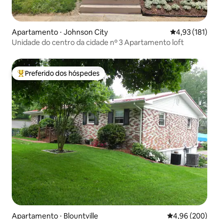
Apartamento ⋅ Johnson City
4,93 de uma av
4,93 (181)
Unidade do centro da cidade nº 3 Apartamento loft
Preferido dos hóspedes
Entre os melhores preferidos dos hóspedes
Apartamento ⋅ Blountville
4,96 de uma ava
4,96 (200)