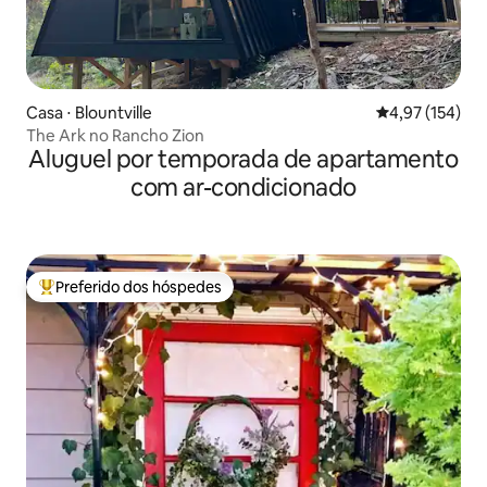
Casa ⋅ Blountville
4,97 de uma av
4,97 (154)
The Ark no Rancho Zion
Aluguel por temporada de apartamento
com ar-condicionado
Preferido dos hóspedes
Entre os melhores preferidos dos hóspedes