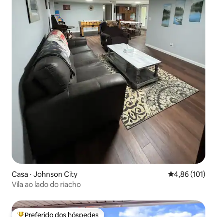
Casa ⋅ Johnson City
4,86 de uma av
4,86 (101)
Vila ao lado do riacho
Preferido dos hóspedes