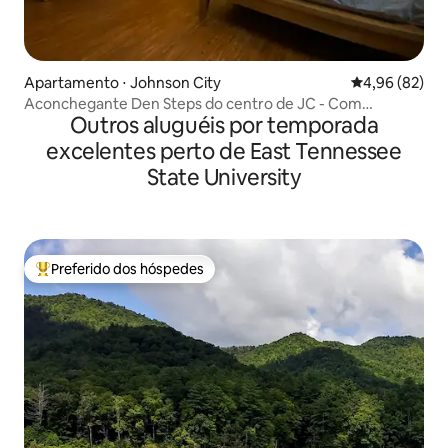
Apartamento ⋅ Johnson City
4,96 de uma a
4,96 (82)
Aconchegante Den Steps do centro de JC - Com
Outros aluguéis por temporada
estacionamento
excelentes perto de East Tennessee
State University
Preferido dos hóspedes
Entre os melhores preferidos dos hóspedes