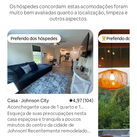
Os hóspedes concordam: estas acomodações foram
muito bem avaliadas quanto a localização, limpeza e
outros aspectos.
Preferido dos hóspedes
Preferido dos 
Preferido dos hóspedes
Entre os melhore
Casa ⋅ Johnson City
4,97 de uma avaliação média de 
4,97 (104)
Aconchegante casa de 1 quarto e 1
banheiro em Johnson City
Esqueça de suas preocupações nesta
casa espaçosa e tranquila a poucos
minutos do centro da cidade de
Johnson! Recentemente remodelado
com várias comodidades (lavadora,