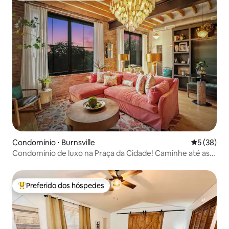
Condomínio ⋅ Burnsville
5 de uma a
5 (38)
Condomínio de luxo na Praça da Cidade! Caminhe até as
lojas!
Preferido dos hóspedes
Entre os melhores preferidos dos hóspedes