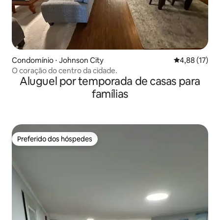
Condomínio ⋅ Johnson City
4,88 de uma a
4,88 (17)
O coração do centro da cidade.
Aluguel por temporada de casas para
famílias
Preferido dos hóspedes
Preferido dos hóspedes