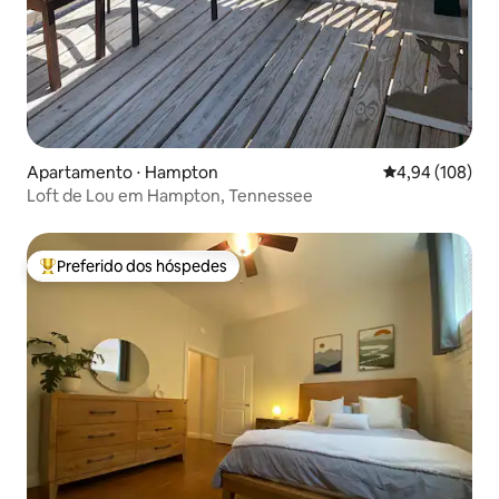
Apartamento ⋅ Hampton
4,94 de uma av
4,94 (108)
Loft de Lou em Hampton, Tennessee
Preferido dos hóspedes
Entre os melhores preferidos dos hóspedes