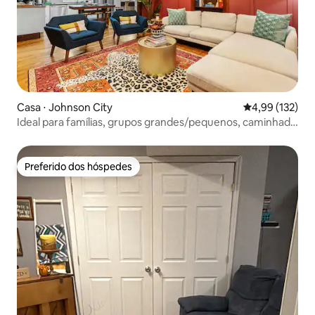
Casa ⋅ Johnson City
4,99 de uma av
4,99 (132)
Ideal para famílias, grupos grandes/pequenos, caminhada
no centro
Preferido dos hóspedes
Preferido dos hóspedes