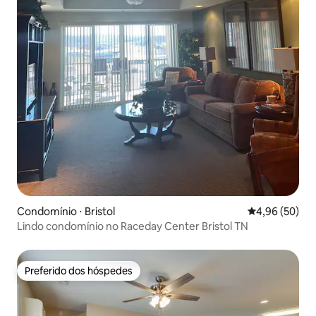
Condomínio ⋅ Bristol
4,96 de uma a
4,96 (50)
Lindo condomínio no Raceday Center Bristol TN
Preferido dos hóspedes
Preferido dos hóspedes