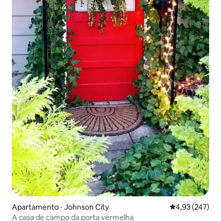
Apartamento ⋅ Johnson City
4,93 de uma av
4,93 (247)
A casa de campo da porta vermelha