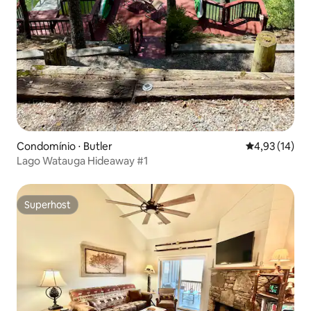
Condomínio ⋅ Butler
4,93 de uma a
4,93 (14)
Lago Watauga Hideaway #1
Superhost
Superhost