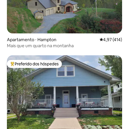
Apartamento ⋅ Hampton
4,97 de uma av
4,97 (414)
Mais que um quarto na montanha
Preferido dos hóspedes
Entre os melhores preferidos dos hóspedes