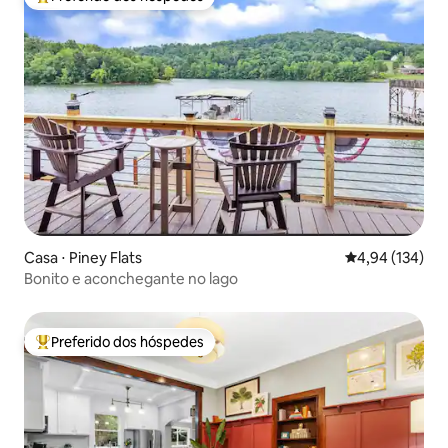
Entre os melhores preferidos dos hóspedes
Casa ⋅ Piney Flats
4,94 de uma av
4,94 (134)
Bonito e aconchegante no lago
Preferido dos hóspedes
Entre os melhores preferidos dos hóspedes