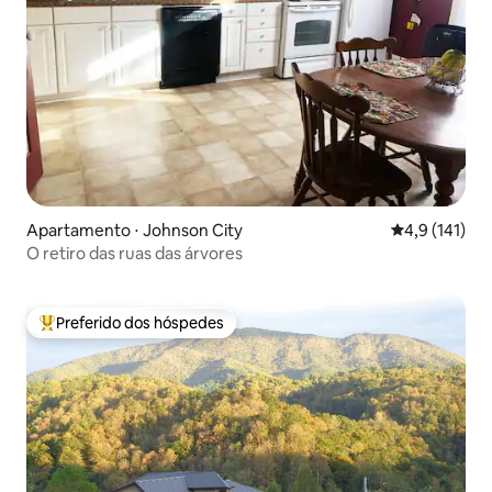
Apartamento ⋅ Johnson City
4,9 de uma av
4,9 (141)
O retiro das ruas das árvores
Preferido dos hóspedes
Entre os melhores preferidos dos hóspedes