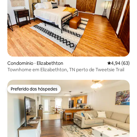
Condomínio ⋅ Elizabethton
4,94 de uma a
4,94 (63)
Townhome em Elizabethton, TN perto de Tweetsie Trail
Preferido dos hóspedes
Preferido dos hóspedes