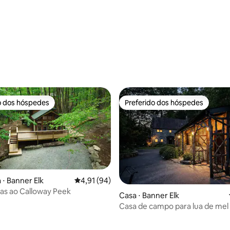
édia de 5, 228 avaliações
o dos hóspedes
Preferido dos hóspedes
o dos hóspedes
Preferido dos hóspedes
 ⋅ Banner Elk
4,91 de uma avaliação média de 5, 94 avalia
4,91 (94)
as ao Calloway Peek
Casa ⋅ Banner Elk
Casa de campo para lua de me
DuMont