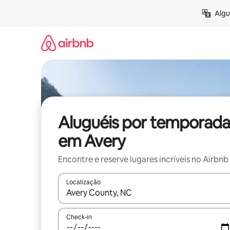
Pular
Algu
para
o
conteúdo
Aluguéis por temporada
em Avery
Encontre e reserve lugares incríveis no Airbnb
Localização
Quando os resultados estiverem disponíveis, expl
Check-in