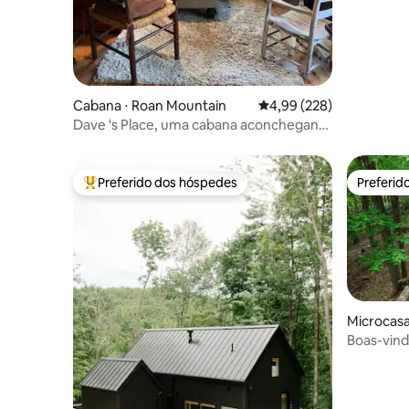
Cabana ⋅ Roan Mountain
4,99 de uma avaliação m
4,99 (228)
Dave 's Place, uma cabana aconchegante
de 2 quartos no riacho
Preferido dos hóspedes
Preferid
Entre os melhores preferidos dos hóspedes
Preferid
Microcasa
Boas-vind