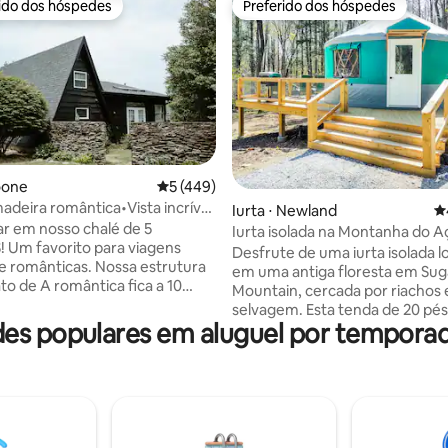
rido dos hóspedes
Preferido dos hóspedes
 melhores preferidos dos hóspedes
Preferido dos hóspedes
édia de 5, 309 avaliações
oone
5 de uma avaliação média de 5, 449 avalia
5 (449)
adeira romântica•Vista incrível
Iurta ⋅ Newland
4
ontanha•Chuveiro épico
ar em nosso chalé de 5
Iurta isolada na Montanha do A
 Um favorito para viagens
Mobilado, HotTub
Desfrute de uma iurta isolada l
 e românticas. Nossa estrutura
em uma antiga floresta em Sug
o de A romântica fica a 10
Mountain, cercada por riachos 
o centro de Boone e a uma
selvagem. Esta tenda de 20 pé
gem de carro de Banner Elk.
s populares em aluguel por tempora
uma cozinha mobiliada, banhei
ista incrível da Grandfather
completo, banheira de hidro
 esta vista tem sido
privada, aquecimento e ar con
ada uma das melhores de
com um fogão a lenha aconche
sta cabana moderna tem um
Durma confortavelmente em 
surround, uma lareira, uma
colchão de espuma de memória
 de hidromassagem para 2
polegadas com lençóis aconch