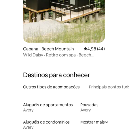
Cabana ⋅ Beech Mountain
4,98 de uma avaliação 
4,98 (44)
Wild Daisy · Retiro com spa · Beech
Mountain
Destinos para conhecer
Outros tipos de acomodações
Principais pontos turí
Aluguéis de apartamentos
Pousadas
Avery
Avery
Aluguéis de condomínios
Mostrar mais
Avery