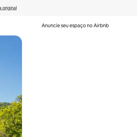
 original
Anuncie seu espaço no Airbnb
 deslizando o dedo na tela.