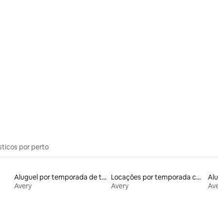
média de 5, 44 avaliações
sticos por perto
Aluguel por temporada de townhouses
Locações por temporada com piscina
Avery
Avery
Av