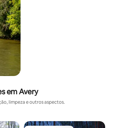
es em Avery
o, limpeza e outros aspectos.
Microcasa