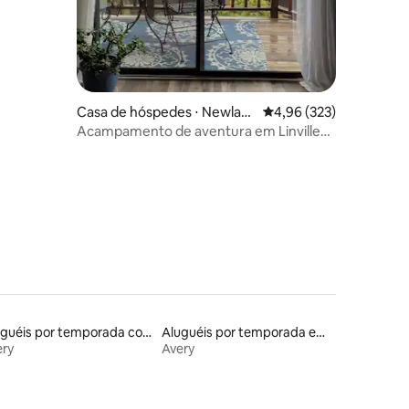
Casa de hóspedes ⋅ Newlan
4,96 de uma avaliação 
4,96 (323)
d
Acampamento de aventura em Linville
Gorge
Aluguéis por temporada com caiaque
Aluguéis por temporada em hotéis-fazenda
ery
Avery