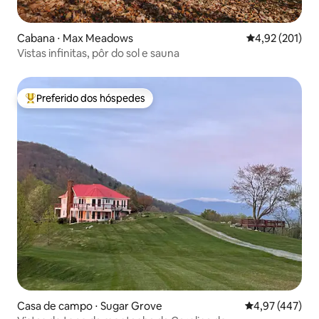
Cabana ⋅ Max Meadows
4,92 de uma av
4,92 (201)
Vistas infinitas, pôr do sol e sauna
Preferido dos hóspedes
Entre os melhores preferidos dos hóspedes
Casa de campo ⋅ Sugar Grove
4,97 de uma av
4,97 (447)