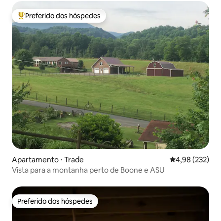
Preferido dos hóspedes
Entre os melhores preferidos dos hóspedes
Apartamento ⋅ Trade
4,98 de uma av
4,98 (232)
Vista para a montanha perto de Boone e ASU
Preferido dos hóspedes
Preferido dos hóspedes