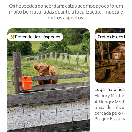
Os hóspedes concordam: estas acomodações foram
muito bem avaliadas quanto a localização, limpeza e
outros aspectos.
Preferido dos hóspedes
Preferido dos hó
Entre os melhores preferidos dos hóspedes
Preferido dos hó
Lugar para ficar ⋅
Hungry Mother Isl
cabana único.
A Hungry Mother 
única de três quar
cercada pelo riac
Parque Estadual 
Marion, VA. Localizado na Back of the
Dragon Trail e ce