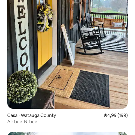
Casa ⋅ Watauga County
4,99 de uma av
4,99 (199)
Air bee-N-bee