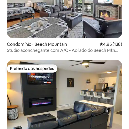
Condomínio ⋅ Beech Mountain
4,95 de uma av
4,95 (138)
Studio aconchegante com A/C - Ao lado do Beech Mtn
Resort
Preferido dos hóspedes
Preferido dos hóspedes