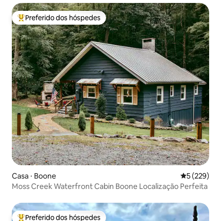
Preferido dos hóspedes
Entre os melhores preferidos dos hóspedes
Casa ⋅ Boone
5 de uma av
5 (229)
Moss Creek Waterfront Cabin Boone Localização Perfeita
Preferido dos hóspedes