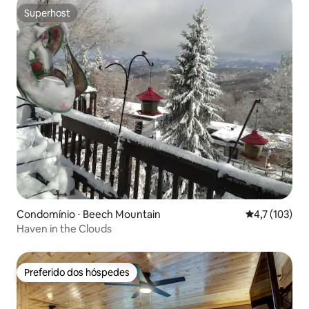
Superhost
Superhost
Condomínio ⋅ Beech Mountain
4,7 de uma av
4,7 (103)
Haven in the Clouds
Preferido dos hóspedes
Preferido dos hóspedes