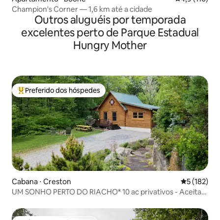
Champion's Corner — 1,6 km até a cidade
Outros aluguéis por temporada
excelentes perto de Parque Estadual
Hungry Mother
Preferido dos hóspedes
Entre os melhores preferidos dos hóspedes
Cabana ⋅ Creston
5 de uma av
5 (182)
UM SONHO PERTO DO RIACHO* 10 ac privativos - Aceita
cães!