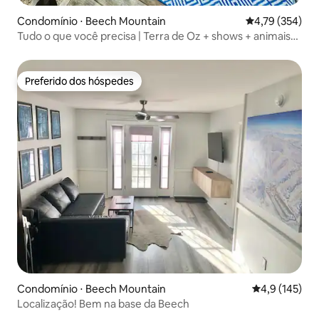
Condomínio ⋅ Beech Mountain
4,79 de uma av
4,79 (354)
Tudo o que você precisa | Terra de Oz + shows + animais
de estimação!
Preferido dos hóspedes
Preferido dos hóspedes
Condomínio ⋅ Beech Mountain
4,9 de uma av
4,9 (145)
Localização! Bem na base da Beech