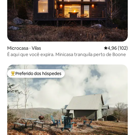
Microcasa ⋅ Vilas
4,96 de uma av
4,96 (102)
É aqui que você expira. Minicasa tranquila perto de Boone
Preferido dos hóspedes
Entre os melhores preferidos dos hóspedes