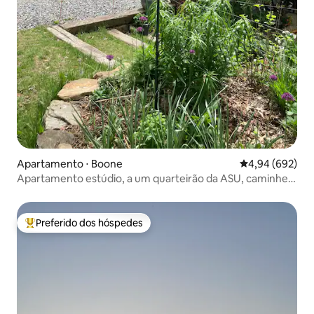
Apartamento ⋅ Boone
4,94 de uma ava
4,94 (692)
Apartamento estúdio, a um quarteirão da ASU, caminhe
até a cidade
Preferido dos hóspedes
Entre os melhores preferidos dos hóspedes