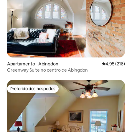
Apartamento ⋅ Abingdon
4,95 de uma av
4,95 (216)
Greenway Suíte no centro de Abingdon
Preferido dos hóspedes
Preferido dos hóspedes