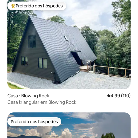
Preferido dos hóspedes
Entre os melhores preferidos dos hóspedes
Casa ⋅ Blowing Rock
4,99 de uma av
4,99 (110)
Casa triangular em Blowing Rock
Preferido dos hóspedes
Preferido dos hóspedes