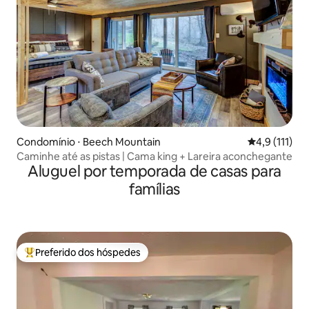
Condomínio ⋅ Beech Mountain
4,9 de uma av
4,9 (111)
Caminhe até as pistas | Cama king + Lareira aconchegante
Aluguel por temporada de casas para
famílias
Preferido dos hóspedes
Entre os melhores preferidos dos hóspedes