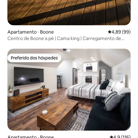
Apartamento ⋅ Boone
4,89 de uma av
4,89 (99)
Centro de Boone a pé | Cama king | Carregamento de
veículos elétricos gratuito
Preferido dos hóspedes
Preferido dos hóspedes
Apartamento ⋅ Boone
4,9 de uma av
4,9 (116)