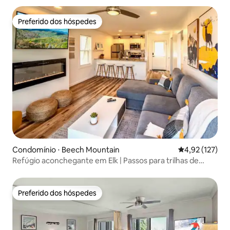
Preferido dos hóspedes
Preferido dos hóspedes
Condomínio ⋅ Beech Mountain
4,92 de uma av
4,92 (127)
Refúgio aconchegante em Elk | Passos para trilhas de
esqui/bicicleta
Preferido dos hóspedes
Preferido dos hóspedes