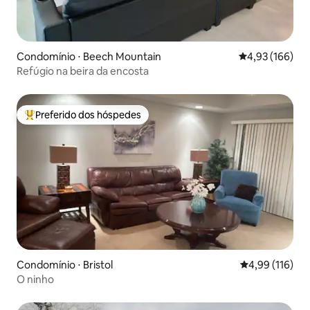
Condomínio ⋅ Beech Mountain
4,93 de uma av
4,93 (166)
Refúgio na beira da encosta
Preferido dos hóspedes
Entre os melhores preferidos dos hóspedes
Condomínio ⋅ Bristol
4,99 de uma av
4,99 (116)
O ninho