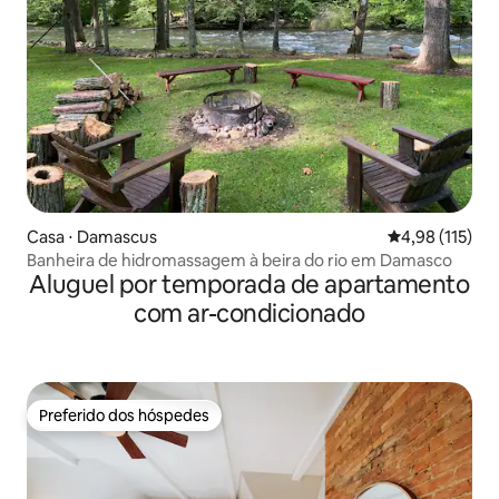
Casa ⋅ Damascus
4,98 de uma av
4,98 (115)
Banheira de hidromassagem à beira do rio em Damasco
Aluguel por temporada de apartamento
com ar-condicionado
Preferido dos hóspedes
Preferido dos hóspedes