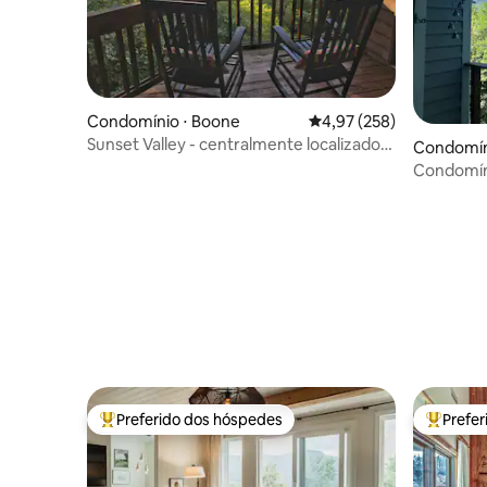
Condomínio ⋅ Boone
4,97 de uma avaliação m
4,97 (258)
Sunset Valley - centralmente localizado
Condomíni
com vista para as montanhas
Condomín
vista
Preferido dos hóspedes
Prefe
Entre os melhores preferidos dos hóspedes
Entre os