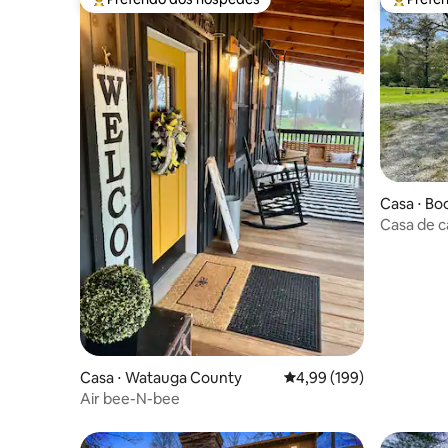
Entre os melhores preferidos dos hóspedes
Entre os
Casa ⋅ Bo
Casa de 
riacho em
Casa ⋅ Watauga County
4,99 de uma avaliação m
4,99 (199)
Air bee-N-bee