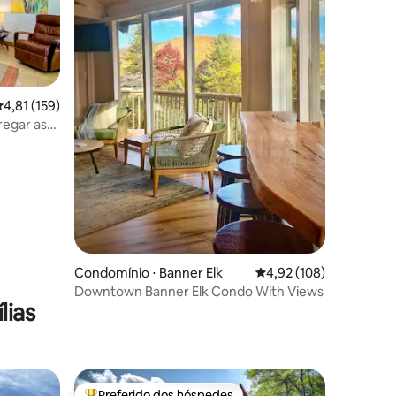
ções
,81 de uma avaliação média de 5, 159 avaliações
4,81 (159)
regar as
Condomínio ⋅ Banner Elk
4,92 de uma avaliação 
4,92 (108)
Downtown Banner Elk Condo With Views
lias
Preferido dos hóspedes