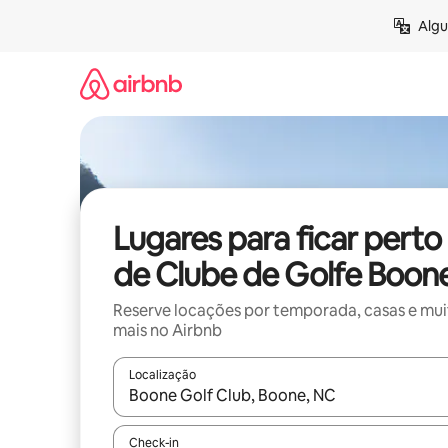
Pular
Algu
para
o
conteúdo
Lugares para ficar perto
de Clube de Golfe Boon
Reserve locações por temporada, casas e mu
mais no Airbnb
Localização
Quando os resultados estiverem disponíveis, expl
Check-in