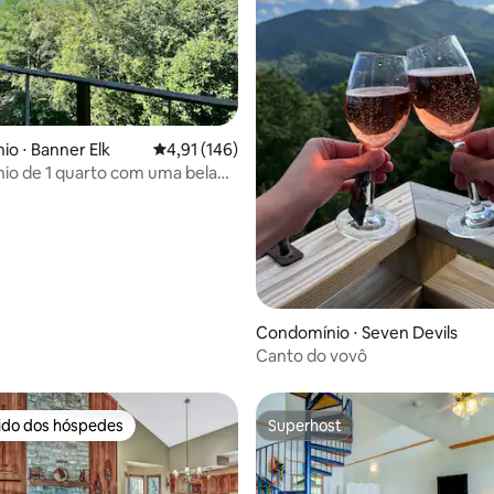
édia de 5, 258 avaliações
o ⋅ Banner Elk
4,91 de uma avaliação média de 5, 146 avalia
4,91 (146)
io de 1 quarto com uma bela
Condomínio ⋅ Seven Devils
Canto do vovô
rido dos hóspedes
Superhost
 melhores preferidos dos hóspedes
Superhost