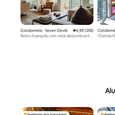
Condomínio ⋅ Seven Devils
4,99 de uma avaliação m
4,99 (255)
Condomíni
Retiro tranquilo com vista deslumbrante
Chetola R
para a montanha
comodidad
Alu
Preferido dos hóspedes
Prefe