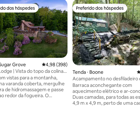
rido dos hóspedes
Preferido dos hóspedes
 melhores preferidos dos hóspedes
Preferido dos hóspedes
Sugar Grove
4,98 de uma avaliação média de 5, 398 avalia
4,98 (398)
odge | Vista do topo da colina,
édia de 5, 216 avaliações
Tenda ⋅ Boone
4
gos, banheira de
m vistas para a montanha,
Acampamento no desfiladeiro
ssagem
na varanda coberta, mergulhe
Barraca aconchegante com
ra de hidromassagem e passe
aquecimento elétrico e ar-con
ao redor da fogueira. O
Duas camadas, para todas as e
Lodge fica na pitoresca Sugar
4,9 m x 4,9 m, perto de uma ca
poucos minutos do centro de
nos arredores do Parque Boon
lojas, restaurantes e itens
A apenas três minutos de Boon
ia a dia. Ótimo para:
longe de tudo. A poucos minut
 grupos de amigos, escapadas na
Ski Mountain, Tweetsie e de loc
des
pesca. Banheiro químico nas
n, 1
proximidades para usar como b