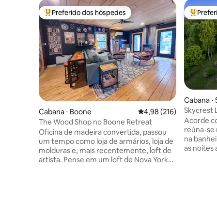
Preferido dos hóspedes
Prefe
Entre os melhores preferidos dos hóspedes
Entre os
Cabana ⋅ 
Skycrest L
Cabana ⋅ Boone
4,98 de uma avaliação m
4,98 (216)
sala de jo
Acorde co
The Wood Shop no Boone Retreat
hidroma
reúna-se 
Oficina de madeira convertida, passou
na banhei
um tempo como loja de armários, loja de
as noites 
molduras e, mais recentemente, loft de
Skycrest 
artista. Pense em um loft de Nova York
Grove, a 
que encontra uma cabana na montanha,
Boone, de 
completo com um fogão a lenha de
essenciais do d
porta de vidro!! Agora, torna-se um
famílias,
espaço muito único. Entre através da
montanha Capacidade: 8 hóspe
espaçosa garagem para 2 carros até a
Quartos: 3 Camas: 1 King, 1 Quee
loja original, layout atualizado para