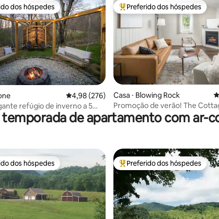
rido dos hóspedes
Preferido dos hóspedes
 melhores preferidos dos hóspedes
Entre os melhores preferidos d
média de 5, 115 avaliações
Casa ⋅ Blowing Rock
4
one
4,98 de uma avaliação média de 5, 276 avalia
4,98 (276)
Promoção de verão! The Cotta
nte refúgio de inverno a 5
r temporada de apartamento com ar-c
Main St /Pkg
one e a 10 min de Blowin Rock
rido dos hóspedes
Preferido dos hóspedes
 melhores preferidos dos hóspedes
Entre os melhores preferidos d