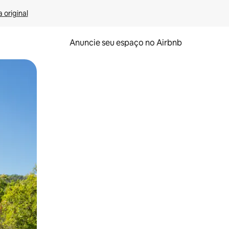
 original
Anuncie seu espaço no Airbnb
 deslizando o dedo na tela.