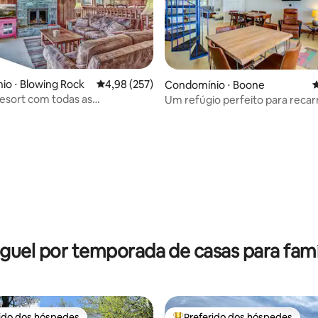
édia de 5, 255 avaliações
o ⋅ Blowing Rock
4,98 de uma avaliação média de 5, 257 avalia
4,98 (257)
Condomínio ⋅ Boone
4
esort com todas as
Um refúgio perfeito para recar
es: piscina, lago, ofurô
baterias e se reconectar
guel por temporada de casas para famí
rido dos hóspedes
Preferido dos hóspedes