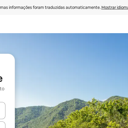
mas informações foram traduzidas automaticamente. 
Mostrar idioma
e
ito
ore-os usando as seta para cima e para baixo do teclado ou tocando e