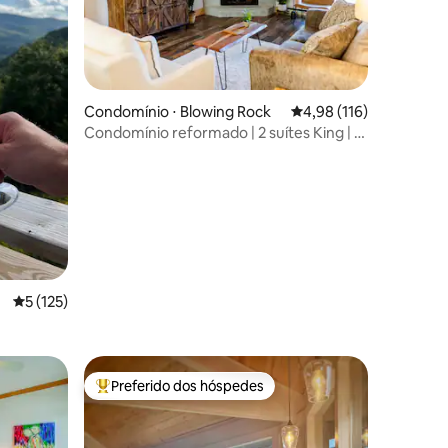
Condomínio ⋅ Blowing Rock
4,98 de uma avaliação 
4,98 (116)
Condomínio reformado | 2 suítes King | A
ções
poucos passos da rua principal
5 de uma avaliação média de 5, 125 avaliações
5 (125)
Preferido dos hóspedes
Entre os melhores preferidos dos hóspedes