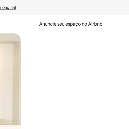
 original
Anuncie seu espaço no Airbnb
 deslizando o dedo na tela.