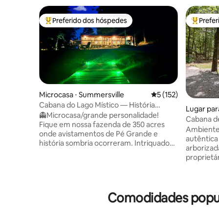
Preferido dos hóspedes
Prefe
Entre os melhores preferidos dos hóspedes
Entre os
Microcasa ⋅ Summersville
5 de uma avaliação m
5 (152)
Cabana do Lago Místico — História
Lugar par
Sombria!
👻Microcasa/grande personalidade!
en
Cabana de
Fique em nossa fazenda de 350 acres
autêntica
Ambiente 
onde avistamentos de Pé Grande e
autêntica
história sombria ocorreram. Intriquado
arborizad
pelo paranormal? Nós fornecemos
proprietá
equipamentos ghosthunting para sua
Outras casa
visita. Esta cabana aconchegante e
milha de 
personalizada fica em um local privativo
a caminho 
sob árvores antigas em um vale
devagar! 
Comodidades popul
montanhoso, em uma antiga mina de
depois que o
carvão recuperada. A 30 minutos do
retorno n
Parque Nacional New River Gorge. A 20