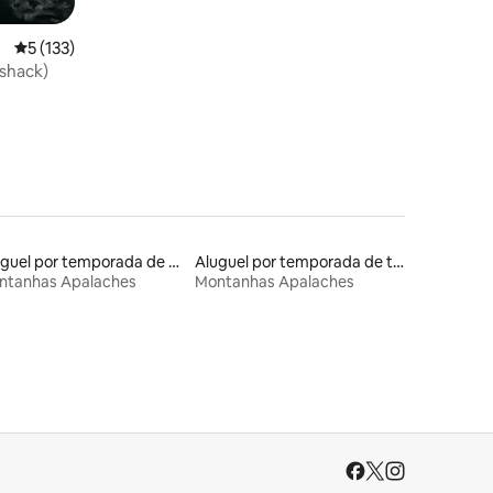
5 de uma avaliação média de 5, 133 avaliações
5 (133)
shack)
Aluguel por temporada de casas de hóspedes
Aluguel por temporada de trens
ntanhas Apalaches
Montanhas Apalaches