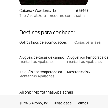
Cabana ⋅ Wardensville
5 de uma avaliação 
5 (46)
The Vale at Será - moderno com piscina
de imersão + sauna
Destinos para conhecer
Outros tipos de acomodações
Coisas para fazer
Aluguéis de casas de campo
Montanhas Apalaches
Montanhas Apalaches
Aluguéis por temporada com acesso ao lago
Mostrar mais
Montanhas Apalaches
Airbnb
Montanhas Apalaches
© 2026 Airbnb, Inc.
Privacidade
Termos