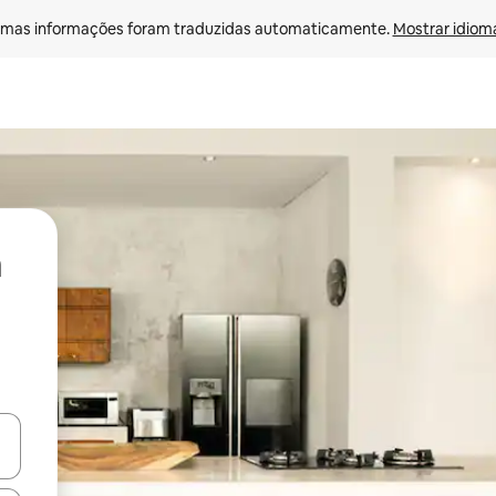
mas informações foram traduzidas automaticamente. 
Mostrar idioma
ore-os usando as seta para cima e para baixo do teclado ou tocando e