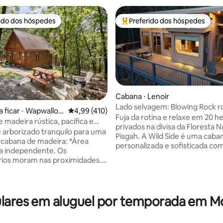
rido dos hóspedes
Preferido dos hóspedes
 melhores preferidos dos hóspedes
Entre os melhores preferidos d
édia de 5, 152 avaliações
Cabana ⋅ Lenoir
Lado selvagem: Blowing Rock r
a ficar ⋅ Wapwallop
4,99 de uma avaliação média de 5, 410 avalia
4,99 (410)
isolado e luxuoso
Fuja da rotina e relaxe em 20 h
 madeira rústica, pacífica e
privados na divisa da Floresta N
 na floresta
arborizado tranquilo para uma
Pisgah. A Wild Side é uma caba
 cabana de madeira: *Área
personalizada e sofisticada com
a independente. Os
deslumbrantes para as montan
rios moram nas proximidades.
suíte master romântica, um ba
s visíveis no inverno. *1/2
master de luxo, lareira a gás, pi
estrada de terra passa por casas
nogueira, internet Starlink e u
da cabana. Por favor, dirija
banheira de hidromassagem pri
*Placas ao longo da estrada
ares em aluguel por temporada em M
para banhos refrescantes ao pô
 GPS é desligado. *Faça o
Cuidadosamente decorada par
a área de estacionamento. *
oferecer conforto e conexão, 