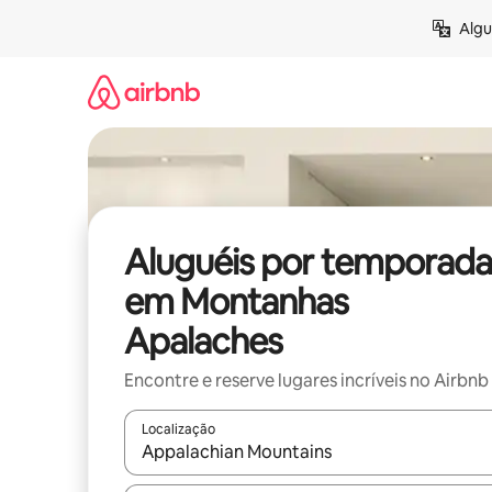
Pular
Algu
para
o
conteúdo
Aluguéis por temporada
em Montanhas
Apalaches
Encontre e reserve lugares incríveis no Airbnb
Localização
Quando os resultados estiverem disponíveis, expl