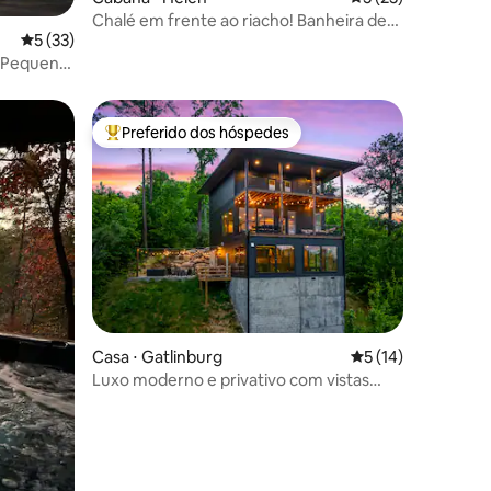
Chalé em frente ao riacho! Banheira de
5 de uma avaliação média de 5, 33 avaliações
5 (33)
hidromassagem, fogueira, aceita animais
de estimação
a Pequena
Preferido dos hóspedes
os hóspedes
Entre os melhores preferidos dos hóspedes
ções
Casa ⋅ Gatlinburg
5 de uma avaliação
5 (14)
Luxo moderno e privativo com vistas
deslumbrantes!