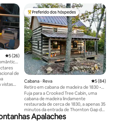
Microcasa
Preferido dos hóspedes
Prefe
os hóspedes
Entre os melhores preferidos dos hóspedes
Entre o
Microcas
Timberwo
descansa
Efland, Caro
tranquilo
aproxima
de Hillsb
pés quad
5 de uma avaliação média de 5, 26 avaliações
5 (26)
privado 
omântico,
ções
nossa casa prin
ectares
detalhes 
acional de
camas, u
na
Cabana ⋅ Reva
5 de uma avaliação
5 (84)
natural 
 vistas
Retiro em cabana de madeira de 1830 •
hidromass
has, uma
35 min do Parque Nacional de
piscina d
Fuja para a Crooked Tree Cabin, uma
nheiro
Shenandoah
caracter
cabana de madeira lindamente
so de
podem to
restaurada de cerca de 1830, a apenas 35
ma
crianças.
minutos da entrada de Thornton Gap do
vativa
ontanhas Apalaches
Parque Nacional de Shenandoah.
r do sol.
Perfeito para casais, este retiro
a
romântico é a base ideal para
a