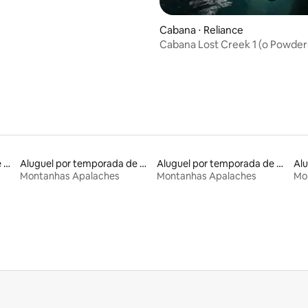
média de 5, 46 avaliações
Cabana ⋅ Reliance
Cabana Lost Creek 1 (o Powder
Aluguel por temporada de ônibus
Aluguel por temporada de casas arredondadas
Aluguel por temporada de casas na árvore
Montanhas Apalaches
Montanhas Apalaches
Mo