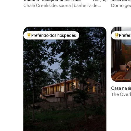
Chalé Creekside: sauna | banheira de
Domo geo
hidromassagem | fogueira |
luxo — Ri
aconchegante
Preferido dos hóspedes
Prefe
Entre os melhores preferidos dos hóspedes
Entre os
Casa na á
The Overl
romântica