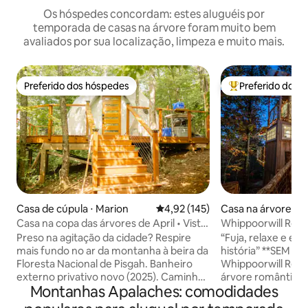
Os hóspedes concordam: estes aluguéis por
temporada de casas na árvore foram muito bem
avaliados por sua localização, limpeza e muito mais.
Preferido dos hóspedes
Preferido dos 
Preferido dos hóspedes
Entre os melhore
Casa de cúpula ⋅ Marion
4,92 de uma avaliação média de 
4,92 (145)
Casa na árvore ⋅ 
Casa na copa das árvores de April • Vista
Whippoorwill Ret
para a montanha Blue Ridge e cachoeira
Preso na agitação da cidade? Respire
“Fuja, relaxe e es
mais fundo no ar da montanha à beira da
história” **SEM T
Floresta Nacional de Pisgah. Banheiro
Whippoorwill Retr
externo privativo novo (2025). Caminhe
árvore romântica e
Montanhas Apalaches: comodidades
por 3 trilhas panorâmicas em cachoeiras
nas copas das árvo
nas proximidades ou saboreie café
Chattanooga. Este