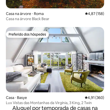
Casa na árvore ⋅ Roma
4,87 de uma av
4,87 (158)
Casa na árvore Black Bear
Preferido dos hóspedes
Preferido dos hóspedes
Casa ⋅ Basye
4,91 de uma av
4,91 (360)
Lux Vistas das Montanhas da Virgínia, 3 King, 2 Twin
Aluguel por temporada de casas na