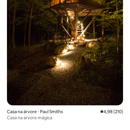
Casa na árvore ⋅ Paul Smiths
4,98 de uma av
4,98 (210)
Casa na árvore mágica