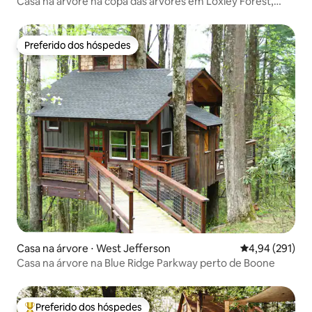
Casa na árvore na copa das árvores em Loxley Forest,
Dahlonega
Preferido dos hóspedes
Preferido dos hóspedes
Casa na árvore ⋅ West Jefferson
4,94 de uma av
4,94 (291)
Casa na árvore na Blue Ridge Parkway perto de Boone
Preferido dos hóspedes