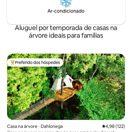
Ar-condicionado
Aluguel por temporada de casas na
árvore ideais para famílias
Preferido dos hóspedes
Entre os melhores preferidos dos hóspedes
Casa na árvore ⋅ Dahlonega
4,98 de uma av
4,98 (122)