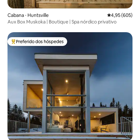
Cabana ⋅ Huntsville
4,95 de uma ava
4,95 (605)
Aux Box Muskoka | Boutique | Spa nórdico privativo
Preferido dos hóspedes
Entre os melhores preferidos dos hóspedes