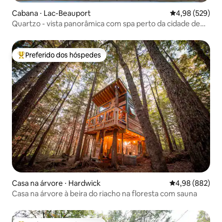
Cabana ⋅ Lac-Beauport
4,98 de uma ava
4,98 (529)
Quartzo - vista panorâmica com spa perto da cidade de
Quebec
Preferido dos hóspedes
Entre os melhores preferidos dos hóspedes
Casa na árvore ⋅ Hardwick
4,98 de uma ava
4,98 (882)
Casa na árvore à beira do riacho na floresta com sauna