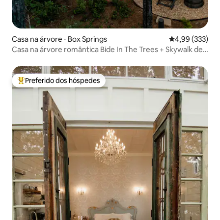
Casa na árvore ⋅ Box Springs
4,99 de uma av
4,99 (333)
Casa na árvore romântica Bide In The Trees + Skywalk de
30 metros
Preferido dos hóspedes
Entre os melhores preferidos dos hóspedes