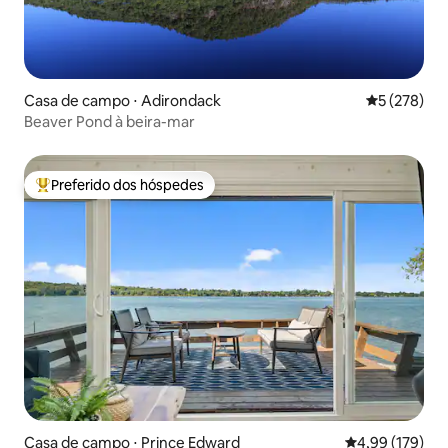
Casa de campo ⋅ Adirondack
5 de uma av
5 (278)
Beaver Pond à beira-mar
Preferido dos hóspedes
Entre os melhores preferidos dos hóspedes
Casa de campo ⋅ Prince Edward
4,99 de uma av
4,99 (179)