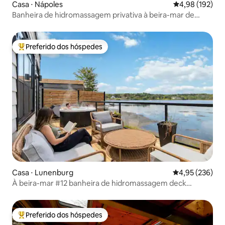
Casa ⋅ Nápoles
4,98 de uma av
4,98 (192)
Banheira de hidromassagem privativa à beira-mar de
designer LUX - Isolada
Preferido dos hóspedes
Entre os melhores preferidos dos hóspedes
Casa ⋅ Lunenburg
4,95 de uma av
4,95 (236)
À beira-mar #12 banheira de hidromassagem deck
privativo churrasco
Preferido dos hóspedes
Entre os melhores preferidos dos hóspedes