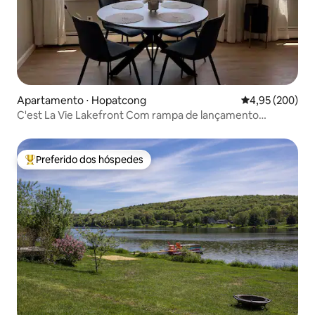
Apartamento ⋅ Hopatcong
4,95 de uma ava
4,95 (200)
C'est La Vie Lakefront Com rampa de lançamento
opcional
Preferido dos hóspedes
Entre os melhores preferidos dos hóspedes