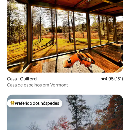
Casa ⋅ Guilford
4,95 de uma av
4,95 (151)
Casa de espelhos em Vermont
Preferido dos hóspedes
Entre os melhores preferidos dos hóspedes