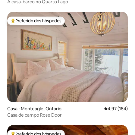
A casa-barco no Quarto Lago
Preferido dos hóspedes
Entre os melhores preferidos dos hóspedes
Casa ⋅ Monteagle, Ontario.
4,97 de uma av
4,97 (184)
Casa de campo Rose Door
Preferido dos hóspedes