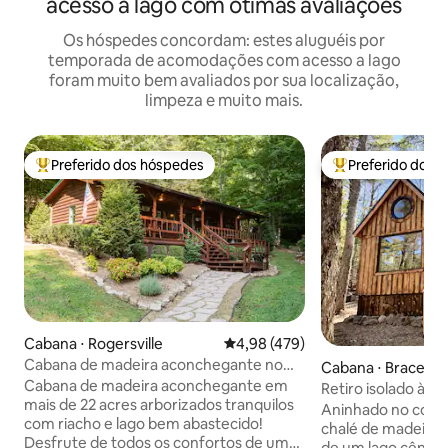
acesso a lago com ótimas avaliações
Os hóspedes concordam: estes aluguéis por
temporada de acomodações com acesso a lago
foram muito bem avaliados por sua localização,
limpeza e muito mais.
Preferido dos hóspedes
Preferido dos 
Entre os melhores preferidos dos hóspedes
Entre os melhore
Cabana ⋅ Rogersville
4,98 de uma avaliação média de 
4,98 (479)
Cabana de madeira aconchegante no
Cabana ⋅ Bracebri
campo! SEM taxas de limpeza ou de
Cabana de madeira aconchegante em
Retiro isolado à be
animais de estimação!
mais de 22 acres arborizados tranquilos
Hideaway
Aninhado no cora
com riacho e lago bem abastecido!
chalé de madeira a
Desfrute de todos os confortos de um
de um lago cênico