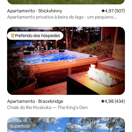
Apartamento ⋅ Shickshinny
4,97 de uma av
4,97 (507)
Apartamento privativo à beira do lago - um pequeno
oásis!
Preferido dos hóspedes
Entre os melhores preferidos dos hóspedes
Apartamento ⋅ Bracebridge
4,98 de uma av
4,98 (434)
Chalé do Rio Muskoka — The King's Den
Superhost
Superhost