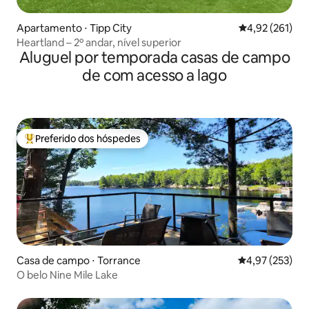
Apartamento ⋅ Tipp City
4,92 de uma av
4,92 (261)
Heartland – 2º andar, nível superior
Aluguel por temporada casas de campo
de com acesso a lago
Preferido dos hóspedes
Entre os melhores preferidos dos hóspedes
Casa de campo ⋅ Torrance
4,97 de uma av
4,97 (253)
O belo Nine Mile Lake