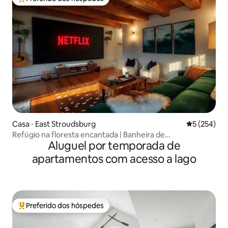
Entre os melhores preferidos dos hóspedes
Casa ⋅ East Stroudsburg
5 de uma av
5 (254)
Refúgio na floresta encantada | Banheira de
Aluguel por temporada de
hidromassagem | Tela de cinema
apartamentos com acesso a lago
Preferido dos hóspedes
Entre os melhores preferidos dos hóspedes