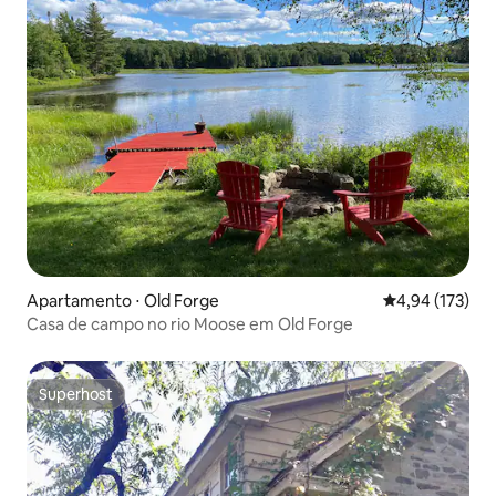
Apartamento ⋅ Old Forge
4,94 de uma av
4,94 (173)
Casa de campo no rio Moose em Old Forge
Superhost
Superhost