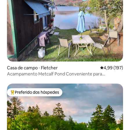
Casa de campo ⋅ Fletcher
4,99 de uma av
4,99 (197)
Acampamento Metcalf Pond Conveniente para
Smugglers Notch
Preferido dos hóspedes
Entre os melhores preferidos dos hóspedes