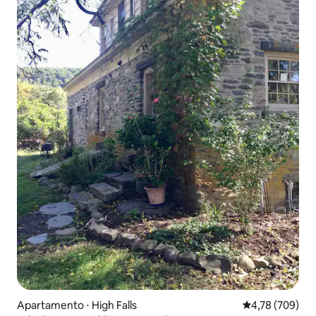
Apartamento ⋅ High Falls
4,78 de uma av
4,78 (709)