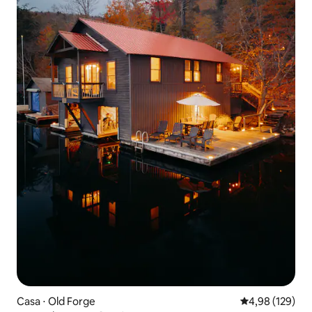
Casa ⋅ Old Forge
4,98 de uma av
4,98 (129)