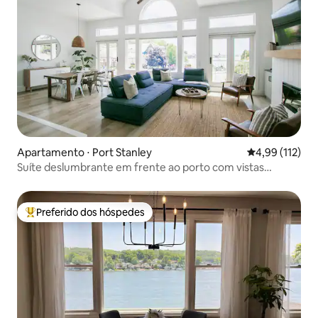
Apartamento ⋅ Port Stanley
4,99 de uma av
4,99 (112)
Suíte deslumbrante em frente ao porto com vistas
excepcionais.
Preferido dos hóspedes
Entre os melhores preferidos dos hóspedes