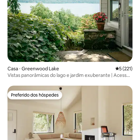
Casa ⋅ Greenwood Lake
5 de uma av
5 (221)
Vistas panorâmicas do lago e jardim exuberante | Acesso
à praia
Preferido dos hóspedes
Preferido dos hóspedes