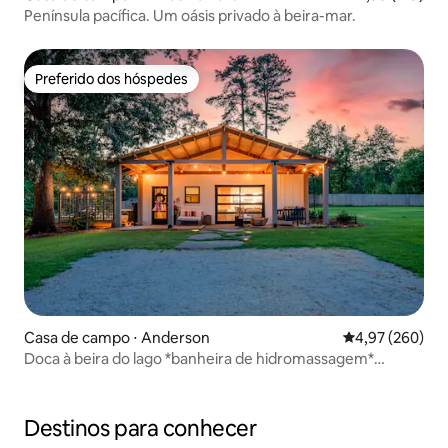
Península pacífica. Um oásis privado à beira-mar.
Preferido dos hóspedes
Preferido dos hóspedes
Casa de campo ⋅ Anderson
4,97 de uma ava
4,97 (260)
Doca à beira do lago *banheira de hidromassagem*
Anderson/Clemson cama king size
Destinos para conhecer