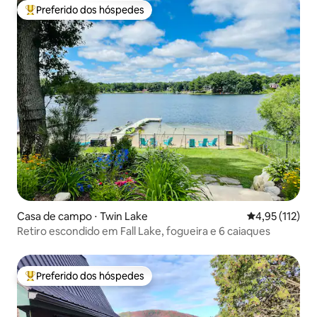
Preferido dos hóspedes
Entre os melhores preferidos dos hóspedes
Casa de campo ⋅ Twin Lake
4,95 de uma av
4,95 (112)
Retiro escondido em Fall Lake, fogueira e 6 caiaques
Preferido dos hóspedes
Entre os melhores preferidos dos hóspedes