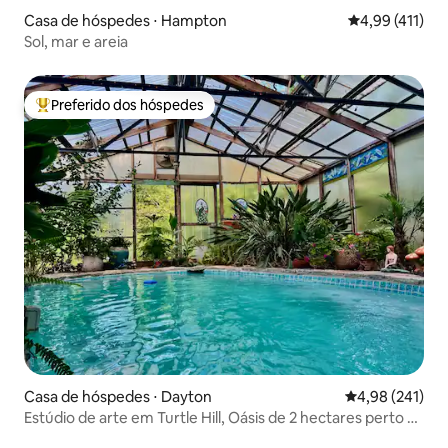
Casa de hóspedes ⋅ Hampton
4,99 de uma av
4,99 (411)
Sol, mar e areia
Preferido dos hóspedes
Entre os melhores preferidos dos hóspedes
Casa de hóspedes ⋅ Dayton
4,98 de uma av
4,98 (241)
Estúdio de arte em Turtle Hill, Oásis de 2 hectares perto da
cidade