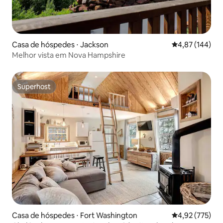
Casa de hóspedes ⋅ Jackson
4,87 de uma av
4,87 (144)
Melhor vista em Nova Hampshire
Superhost
Superhost
Casa de hóspedes ⋅ Fort Washington
4,92 de uma av
4,92 (775)