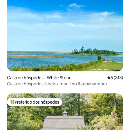
Casa de hóspedes ⋅ White Stone
5 de uma av
5 (313)
Casa de hóspedes à beira-mar II no Rappahannock
Preferido dos hóspedes
Entre os melhores preferidos dos hóspedes