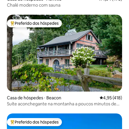
Chalé moderno com sauna
Preferido dos hóspedes
Entre os melhores preferidos dos hóspedes
Casa de hóspedes ⋅ Beacon
4,95 de uma av
4,95 (418)
Suíte aconchegante na montanha a poucos minutos de
Beacon
Preferido dos hóspedes
Entre os melhores preferidos dos hóspedes