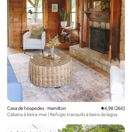
Casa de hóspedes ⋅ Hamilton
4,98 de uma ava
4,98 (260)
Cabana à beira-mar | Refúgio tranquilo à beira da lagoa