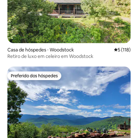
Casa de hóspedes ⋅ Woodstock
5 de uma av
5 (118)
Retiro de luxo em celeiro em Woodstock
Preferido dos hóspedes
Preferido dos hóspedes