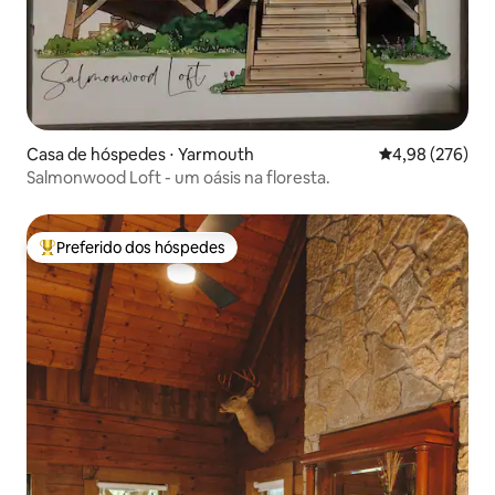
Casa de hóspedes ⋅ Yarmouth
4,98 de uma ava
4,98 (276)
Salmonwood Loft - um oásis na floresta.
Preferido dos hóspedes
Entre os melhores preferidos dos hóspedes