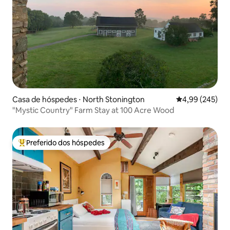
Casa de hóspedes ⋅ North Stonington
4,99 de uma ava
4,99 (245)
"Mystic Country" Farm Stay at 100 Acre Wood
Preferido dos hóspedes
Entre os melhores preferidos dos hóspedes