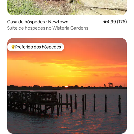
Casa de hóspedes ⋅ Newtown
4,99 de uma av
4,99 (176)
Suíte de hóspedes no Wisteria Gardens
Preferido dos hóspedes
Entre os melhores preferidos dos hóspedes