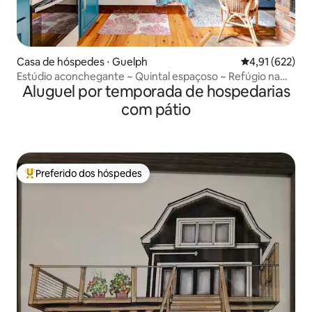
Casa de hóspedes ⋅ Guelph
4,91 de uma av
4,91 (622)
Estúdio aconchegante ~ Quintal espaçoso ~ Refúgio na
Aluguel por temporada de hospedarias
natureza ~ Ar-condicionado
com pátio
Preferido dos hóspedes
Entre os melhores preferidos dos hóspedes