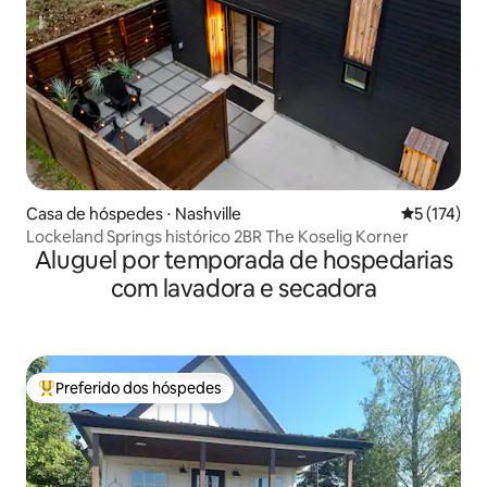
Casa de hóspedes ⋅ Nashville
5 de uma av
5 (174)
Lockeland Springs histórico 2BR The Koselig Korner
Aluguel por temporada de hospedarias
com lavadora e secadora
Preferido dos hóspedes
Entre os melhores preferidos dos hóspedes