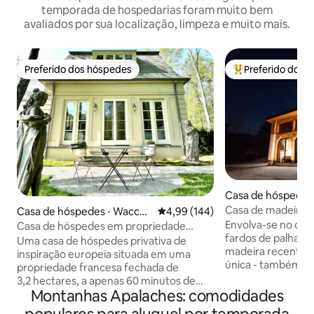
temporada de hospedarias foram muito bem
avaliados por sua localização, limpeza e muito mais.
Preferido dos hóspedes
Preferido dos 
Preferido dos hóspedes
Entre os melhore
Casa de hóspedes
Casa de madeira 
Casa de hóspedes ⋅ Waccab
4,99 de uma avaliação média de 
4,99 (144)
Hill
uc
Envolva-se no calo
Casa de hóspedes em propriedade
fardos de palha c
francesa em lago privativo
Uma casa de hóspedes privativa de
madeira recentem
inspiração europeia situada em uma
única - também c
propriedade francesa fechada de
de DD. Construída
3,2 hectares, a apenas 60 minutos de
homenagem à nos
Montanhas Apalaches: comodidades
Nova York. Rodeado por jardins bem
damos as boas-vin
cuidados, estátuas do século XVIII e um