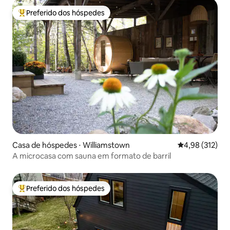
Preferido dos hóspedes
Entre os melhores preferidos dos hóspedes
Casa de hóspedes ⋅ Williamstown
4,98 de uma av
4,98 (312)
A microcasa com sauna em formato de barril
Preferido dos hóspedes
Entre os melhores preferidos dos hóspedes