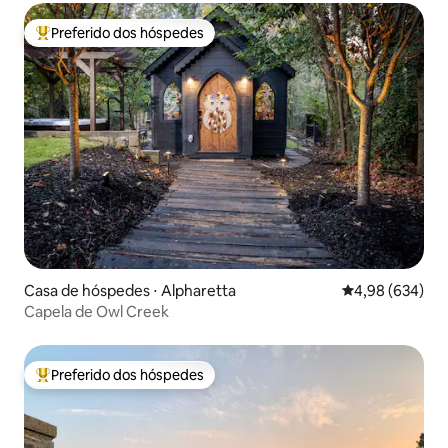
Preferido dos hóspedes
Entre os melhores preferidos dos hóspedes
Casa de hóspedes ⋅ Alpharetta
4,98 de uma ava
4,98 (634)
Capela de Owl Creek
Preferido dos hóspedes
Entre os melhores preferidos dos hóspedes