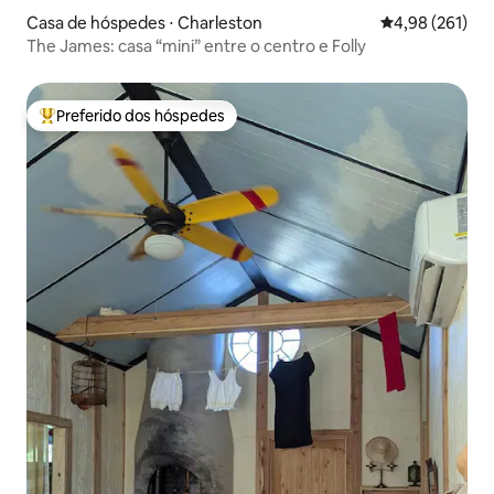
Casa de hóspedes ⋅ Charleston
4,98 de uma av
4,98 (261)
The James: casa “mini” entre o centro e Folly
Preferido dos hóspedes
Entre os melhores preferidos dos hóspedes