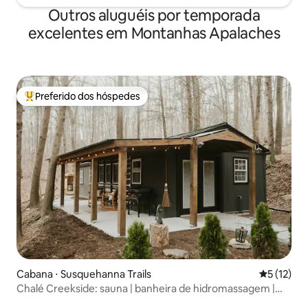
Outros aluguéis por temporada
excelentes em Montanhas Apalaches
Preferido dos hóspedes
Entre os melhores preferidos dos hóspedes
Cabana ⋅ Susquehanna Trails
5 de uma a
5 (12)
Chalé Creekside: sauna | banheira de hidromassagem |
fogueira | aconchegante