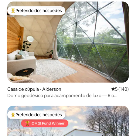
Preferido dos hóspedes
Entre os melhores preferidos dos hóspedes
Casa de cúpula ⋅ Alderson
5 de uma av
5 (140)
Domo geodésico para acampamento de luxo — Rio
Greenbrier
Preferido dos hóspedes
Entre os melhores preferidos dos hóspedes