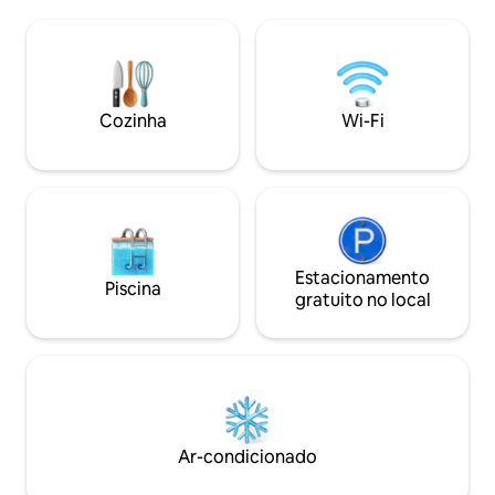
estrada depois qu
carvão recuperada. A 30 minutos do
*Faça o retorno na
Parque Nacional New River Gorge. A 20
estacionamento. * Banheiro completo
minutos do Museu Bigfoot de West
*Cozinha: forno d
Virginia. A 10 minutos do Lago
de ar/ micro-onda
Summersville. A 5 minutos da vinícola e
torradeira, sob o 
destilaria. A 40 minutos de TALA. Ou
Cozinha
Wi-Fi
freezer. *Cama qu
caminhe pelas trilhas da nossa fazenda,
Futon *Potes, panelas, utensílios
relaxe e contemple as estrelas.
*Serviço de mesa para
livros
Estacionamento
Piscina
gratuito no local
Ar-condicionado