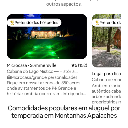
outros aspectos.
Preferido dos hóspedes
Preferido dos 
Entre os melhores preferidos dos hóspedes
Entre os melhore
Microcasa ⋅ Summersville
5 de uma avaliação média de 
5 (152)
Cabana do Lago Místico — História
Lugar para ficar ⋅
Sombria!
👻Microcasa/grande personalidade!
en
Cabana de madeira 
Fique em nossa fazenda de 350 acres
autêntica na flore
Ambiente arboriza
onde avistamentos de Pé Grande e
autêntica cabana 
história sombria ocorreram. Intriquado
arborizada indep
pelo paranormal? Nós fornecemos
proprietários mor
equipamentos ghosthunting para sua
Comodidades populares em aluguel por
Outras casas visíveis
visita. Esta cabana aconchegante e
milha de estrada d
temporada em Montanhas Apalaches
personalizada fica em um local privativo
casas a caminho da
sob árvores antigas em um vale
dirija devagar! *Pl
montanhoso, em uma antiga mina de