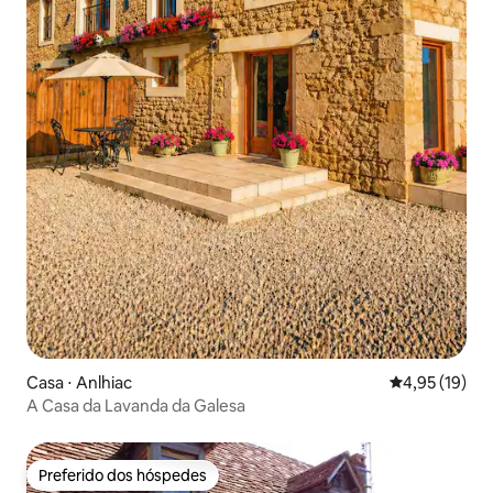
Casa ⋅ Anlhiac
4,95 de uma a
4,95 (19)
A Casa da Lavanda da Galesa
Preferido dos hóspedes
Preferido dos hóspedes