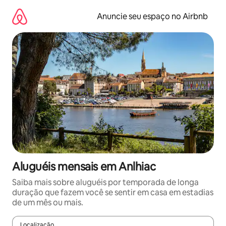
Pular
para
Anuncie seu espaço no Airbnb
o
conteúdo
Aluguéis mensais em Anlhiac
Saiba mais sobre aluguéis por temporada de longa
duração que fazem você se sentir em casa em estadias
de um mês ou mais.
Localização