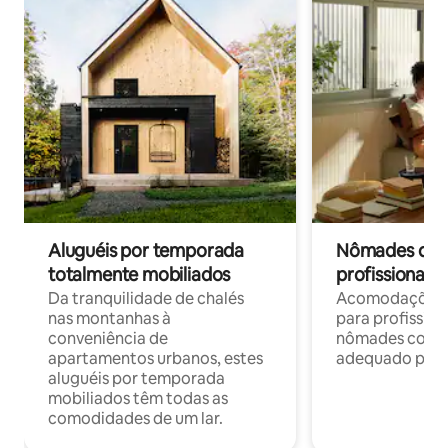
Aluguéis por temporada
Nômades digit
totalmente mobiliados
profissionais 
Da tranquilidade de chalés
Acomodações c
nas montanhas à
para profission
conveniência de
nômades com W
apartamentos urbanos, estes
adequado para 
aluguéis por temporada
mobiliados têm todas as
comodidades de um lar.