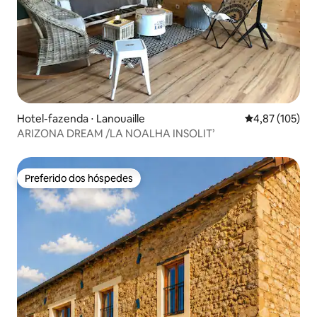
Hotel-fazenda ⋅ Lanouaille
4,87 de uma av
4,87 (105)
ARIZONA DREAM /LA NOALHA INSOLIT’
Preferido dos hóspedes
Preferido dos hóspedes