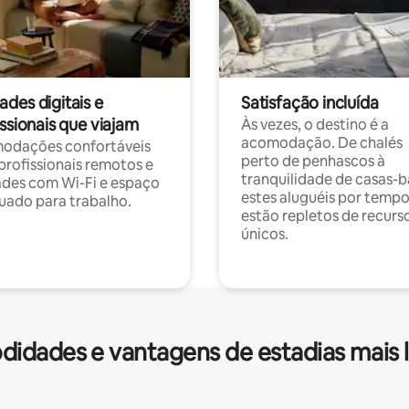
des digitais e
Satisfação incluída
ssionais que viajam
Às vezes, o destino é a
acomodação. De chalés
odações confortáveis
perto de penhascos à
profissionais remotos e
tranquilidade de casas-b
des com Wi-Fi e espaço
estes aluguéis por temp
ado para trabalho.
estão repletos de recurs
únicos.
idades e vantagens de estadias mais 