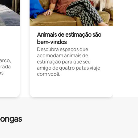
Animais de estimação são
bem-vindos
Descubra espaços que
acomodam animais de
arco,
estimação para que seu
orada
amigo de quatro patas viaje
os
com você.
longas