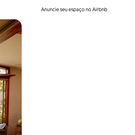
Anuncie seu espaço no Airbnb
 deslizando o dedo na tela.