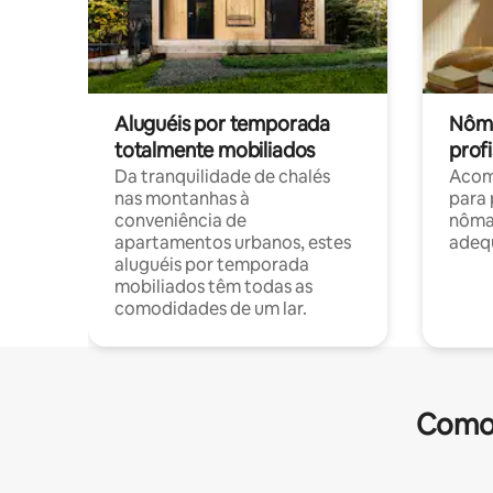
Aluguéis por temporada
Nôma
totalmente mobiliados
profi
Da tranquilidade de chalés
Acom
nas montanhas à
para 
conveniência de
nôma
apartamentos urbanos, estes
adequ
aluguéis por temporada
mobiliados têm todas as
comodidades de um lar.
Comod