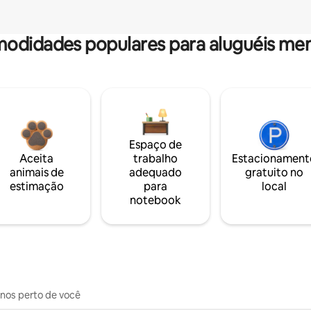
odidades populares para aluguéis men
Espaço de
Aceita
trabalho
Estacionament
animais de
adequado
gratuito no
estimação
para
local
notebook
inos perto de você