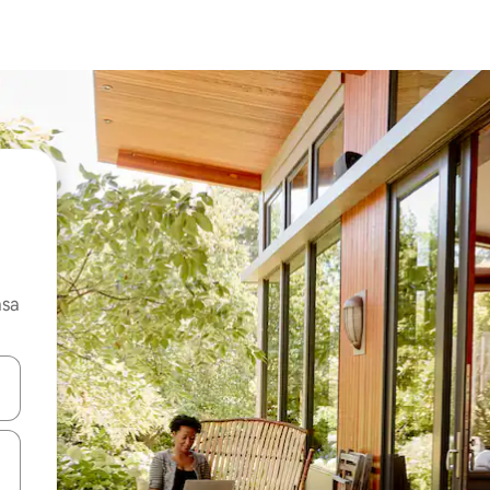
asa
ore-os usando as seta para cima e para baixo do teclado ou tocando e