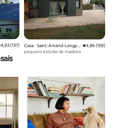
ções
,93 de uma avaliação média de 5, 137 avaliações
4,93 (137)
Casa ⋅ Saint-Amand-Longpr
4,86 de uma avaliação 
4,86 (159)
é
pequeno estúdio de madeira
sais