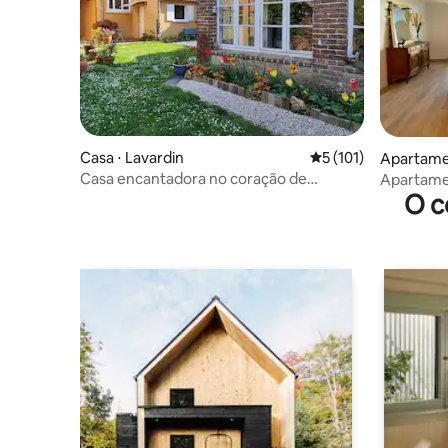
Casa ⋅ Lavardin
5 de uma avaliação m
5 (101)
Apartament
Casa encantadora no coração de
Apartame
O c
Lavardin