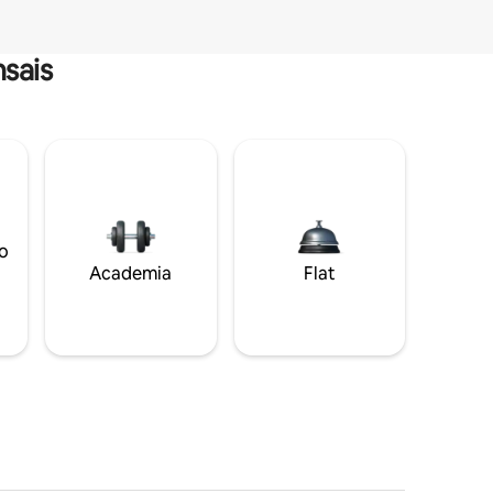
sais
o
Academia
Flat