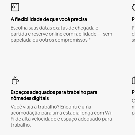
A flexibilidade de que você precisa
P
Escolha suas datas exatas de chegada e
P
partida e reserve online com facilidade — sem
d
papelada ou outros compromissos.*
s
Espaços adequados para trabalho para
P
nômades digitais
O
Você viaja a trabalho? Encontre uma
m
acomodação para uma estadia longa com Wi-
p
Fi de alta velocidade e espaço adequado para
trabalho.