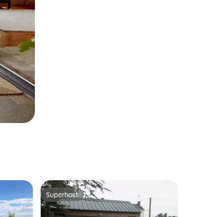
Superhost
os hóspedes
Superhost