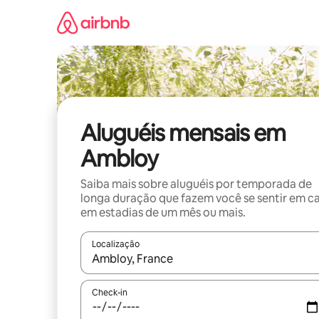
Pular
para
o
conteúdo
Aluguéis mensais em
Ambloy
Saiba mais sobre aluguéis por temporada de
longa duração que fazem você se sentir em c
em estadias de um mês ou mais.
Localização
Quando os resultados estiverem disponíveis, expl
Check-in