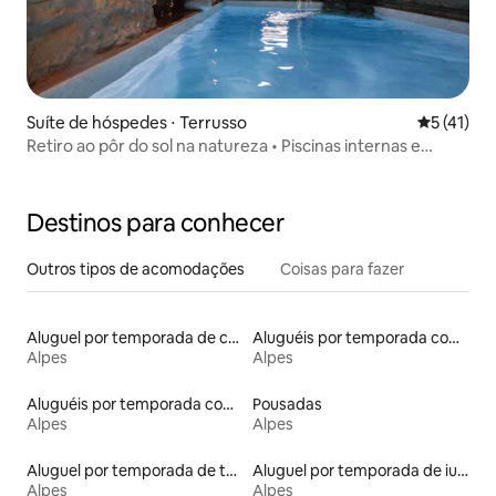
Suíte de hóspedes ⋅ Terrusso
5 de uma a
5 (41)
Retiro ao pôr do sol na natureza • Piscinas internas e
externas
Destinos para conhecer
Outros tipos de acomodações
Coisas para fazer
Aluguel por temporada de casas arredondadas
Aluguéis por temporada com acesso ao lago
Alpes
Alpes
Aluguéis por temporada com café da manhã
Pousadas
Alpes
Alpes
Aluguel por temporada de torres
Aluguel por temporada de iurtas
Alpes
Alpes