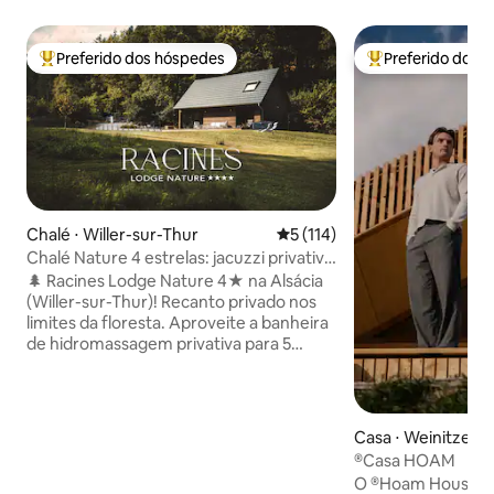
Preferido dos hóspedes
Preferido dos 
Entre os melhores preferidos dos hóspedes
Entre os melhore
Chalé ⋅ Willer-sur-Thur
5 de uma avaliação média de 
5 (114)
Chalé Nature 4 estrelas: jacuzzi privativo
e vista para a floresta
🌲 Racines Lodge Nature 4★ na Alsácia
(Willer-sur-Thur)! Recanto privado nos
limites da floresta. Aproveite a banheira
de hidromassagem privativa para 5
pessoas com vista para os Vosges e o
braseiro. Conforto premium,
totalmente equipado: lençóis, toalhas e
kit de boas-vindas para começar a
Casa ⋅ Weinitzen
estadia (café e chá, sabão em pó,
®Casa HOAM
pastilhas para máquina de lavar louça,
O ®Hoam House é 
papel higiênico, etc.). Ideal para