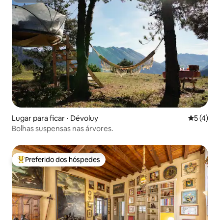
Superhost
Lugar para ficar ⋅ Dévoluy
5 de uma 
5 (4)
Bolhas suspensas nas árvores.
Preferido dos hóspedes
Entre os melhores preferidos dos hóspedes