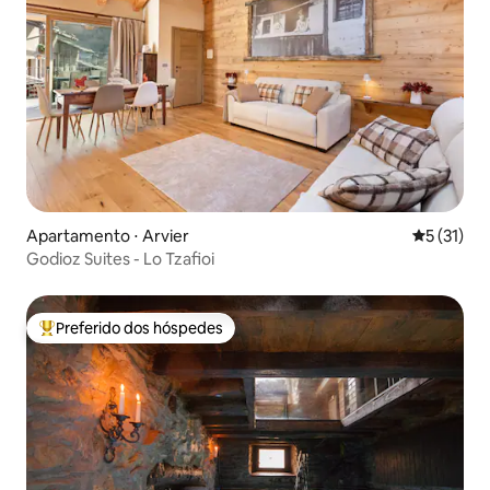
Apartamento ⋅ Arvier
5 de uma a
5 (31)
Godioz Suites - Lo Tzafioi
Preferido dos hóspedes
Entre os melhores preferidos dos hóspedes