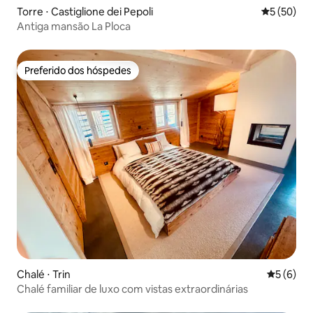
Torre ⋅ Castiglione dei Pepoli
5 de uma a
5 (50)
Antiga mansão La Ploca
Preferido dos hóspedes
Preferido dos hóspedes
Chalé ⋅ Trin
5 de uma 
5 (6)
Chalé familiar de luxo com vistas extraordinárias