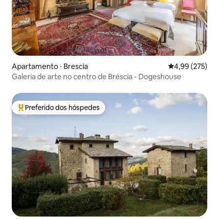
Apartamento ⋅ Brescia
4,99 de uma av
4,99 (275)
Galeria de arte no centro de Bréscia - Dogeshouse
Preferido dos hóspedes
Entre os melhores preferidos dos hóspedes