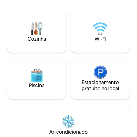
janelas e uma tran
BOLZANO A APENAS 25 MINUTOS DE
aqueles em busca 
DISTÂNCIA ♥️RESORT DE ESQUI
relaxamento. O mo
"CARENESS" A APENAS 600 MT ESTADIA
agradável: madeir
♥️MÁGICA EM MOUNTAIN VILLAGE
também cores mais
♥️JARDIM+TERRAÇO PANORÂMICO ♥️2
modernos. Excursõ
BELOS QUARTOS DUPLOS ♥️2
em raquetes de n
BANHEIROS LUXUOSOS COM
Cozinha
Wi-Fi
CHUVEIROS ♥️Recarregue veículos
elétricos ♥️WI-FI, 2 SMART TV 55" ♥️O
SONHO DE TER UMA ÁREA PRIVATIVA
DE MAIS DE 280 METROS QUADRADOS!
Estacionamento
Piscina
gratuito no local
Ar-condicionado