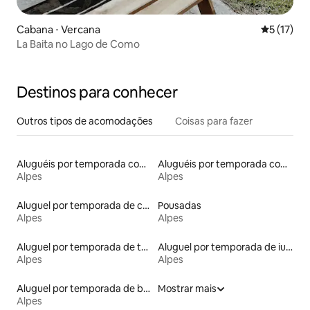
Cabana ⋅ Vercana
5 de uma a
5 (17)
La Baita no Lago de Como
Destinos para conhecer
Outros tipos de acomodações
Coisas para fazer
Aluguéis por temporada com café da manhã
Aluguéis por temporada com acesso ao lago
Alpes
Alpes
Aluguel por temporada de casas arredondadas
Pousadas
Alpes
Alpes
Aluguel por temporada de torres
Aluguel por temporada de iurtas
Alpes
Alpes
Aluguel por temporada de barcos
Mostrar mais
Alpes