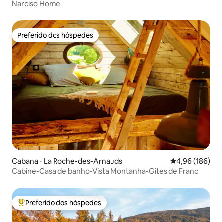
Narciso Home
Preferido dos hóspedes
Preferido dos hóspedes
Cabana ⋅ La Roche-des-Arnauds
4,96 de uma av
4,96 (186)
Cabine-Casa de banho-Vista Montanha-Gites de Franc
Preferido dos hóspedes
Entre os melhores preferidos dos hóspedes