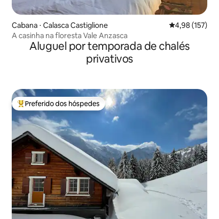
Cabana ⋅ Calasca Castiglione
4,98 de uma av
4,98 (157)
A casinha na floresta Vale Anzasca
Aluguel por temporada de chalés
privativos
Preferido dos hóspedes
Entre os melhores preferidos dos hóspedes