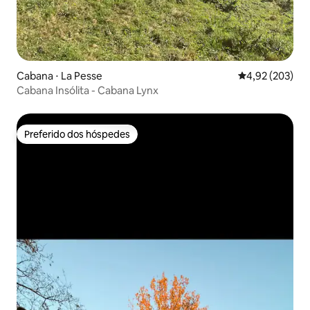
Cabana ⋅ La Pesse
4,92 de uma av
4,92 (203)
Cabana Insólita - Cabana Lynx
Preferido dos hóspedes
Preferido dos hóspedes