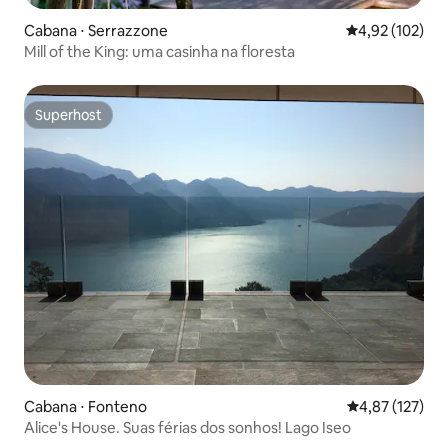
Cabana ⋅ Serrazzone
4,92 de uma av
4,92 (102)
Mill of the King: uma casinha na floresta
Superhost
Superhost
Cabana ⋅ Fonteno
4,87 de uma av
4,87 (127)
Alice's House. Suas férias dos sonhos! Lago Iseo