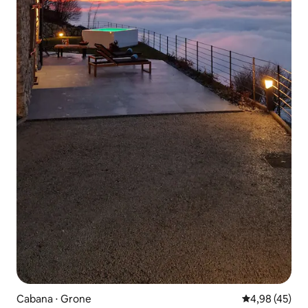
Cabana ⋅ Grone
4,98 de uma a
4,98 (45)