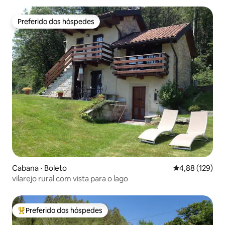
Preferido dos hóspedes
Preferido dos hóspedes
Cabana ⋅ Boleto
4,88 de uma av
4,88 (129)
vilarejo rural com vista para o lago
Preferido dos hóspedes
Entre os melhores preferidos dos hóspedes