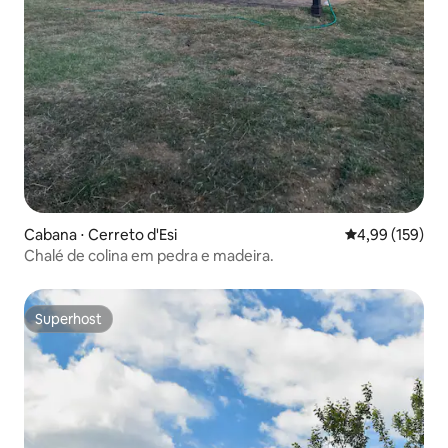
Cabana ⋅ Cerreto d'Esi
4,99 de uma av
4,99 (159)
Chalé de colina em pedra e madeira.
Superhost
Superhost