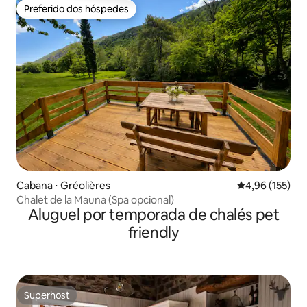
Preferido dos hóspedes
Preferido dos hóspedes
Cabana ⋅ Gréolières
4,96 de uma av
4,96 (155)
Chalet de la Mauna (Spa opcional)
Aluguel por temporada de chalés pet
friendly
Superhost
Superhost