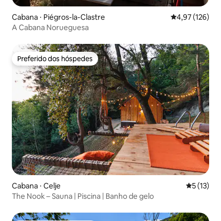
Cabana ⋅ Piégros-la-Clastre
4,97 de uma av
4,97 (126)
A Cabana Norueguesa
Preferido dos hóspedes
Preferido dos hóspedes
Cabana ⋅ Celje
5 de uma a
5 (13)
The Nook – Sauna | Piscina | Banho de gelo