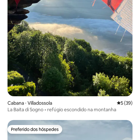
Cabana ⋅ Villadossola
5 de uma a
5 (39)
La Baita di Sogno • refúgio escondido na montanha
Preferido dos hóspedes
Preferido dos hóspedes