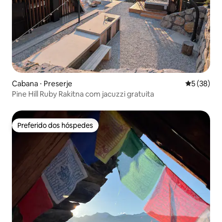
Cabana ⋅ Preserje
5 de uma a
5 (38)
Pine Hill Ruby Rakitna com jacuzzi gratuita
Preferido dos hóspedes
Preferido dos hóspedes