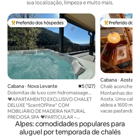
sua localização, limpeza e muito mais.
Preferido dos hóspedes
Preferido dos 
Entre os melhores preferidos dos hóspedes
Entre os melhore
Cabana ⋅ Aosta Val
Cabana ⋅ Nova Levante
5 de uma avaliação média de 
5 (127)
Chalé aconchegan
vista incrível
Dolomitas de luxo com hidromassagem
Montanhas dos Alpe
e sauna
Aosta. Uma caba
♥️APARTAMENTO EXCLUSIVO CHALET
aldeia a 1600 metr
DELUXE "ScentOfPine" COM
vacas pastando e
MOBILIÁRIO DE MADEIRA NATURAL
(geralmente) no i
PRECIOSA SPA ♥️PARTICULAR –
Alpes: comodidades populares para
coração, amorosa
JACUZZI AQUECIDO FANTÁSTICO E
preservando as ant
SAUNA ESPAÇOSA + VISTA INCRÍVEL
aluguel por temporada de chalés
Uma vista maravil
PARA AS DOLOMITAS ♥️CENTRO DE