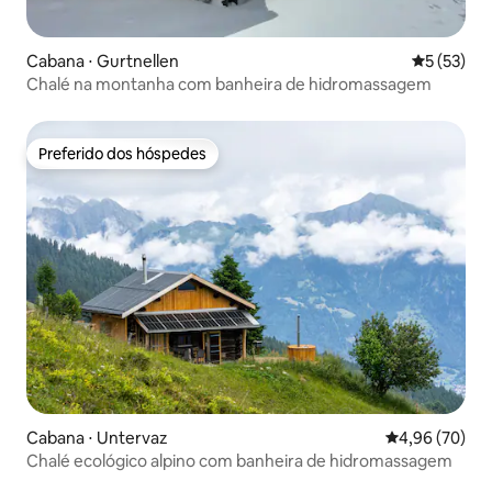
Cabana ⋅ Gurtnellen
5 de uma a
5 (53)
Chalé na montanha com banheira de hidromassagem
Preferido dos hóspedes
Preferido dos hóspedes
Cabana ⋅ Untervaz
4,96 de uma a
4,96 (70)
Chalé ecológico alpino com banheira de hidromassagem