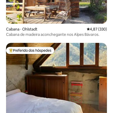
Cabana ⋅ Ohlstadt
4,87 de uma av
4,87 (330)
Cabana de madeira aconchegante nos Alpes Bávaros.
Preferido dos hóspedes
Entre os melhores preferidos dos hóspedes