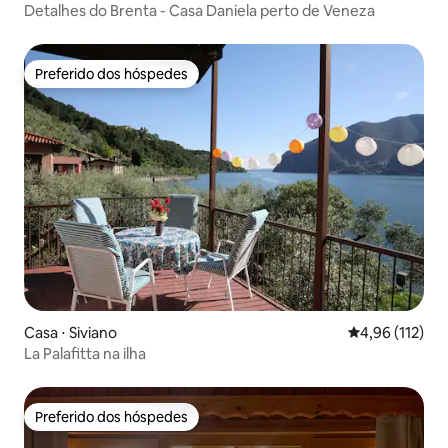
Detalhes do Brenta - Casa Daniela perto de Veneza
Preferido dos hóspedes
Preferido dos hóspedes
Casa ⋅ Siviano
4,96 de uma av
4,96 (112)
La Palafitta na ilha
Preferido dos hóspedes
Preferido dos hóspedes