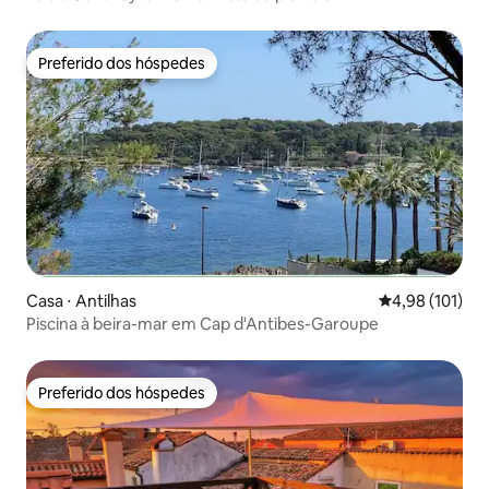
Preferido dos hóspedes
Preferido dos hóspedes
Casa ⋅ Antilhas
4,98 de uma av
4,98 (101)
Piscina à beira-mar em Cap d'Antibes-Garoupe
Preferido dos hóspedes
Preferido dos hóspedes