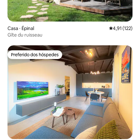
Casa ⋅ Épinal
4,91 de uma av
4,91 (122)
Gîte du ruisseau
Preferido dos hóspedes
Preferido dos hóspedes