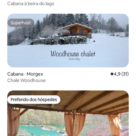
Cabana à beira do lago
Superhost
Superhost
Cabana ⋅ Morgex
4,9 de uma a
4,9 (31)
Chalé Woodhouse
Preferido dos hóspedes
Preferido dos hóspedes