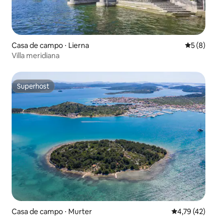
Casa de campo ⋅ Lierna
5 de uma 
5 (8)
Villa meridiana
Superhost
Superhost
Casa de campo ⋅ Murter
4,79 de uma a
4,79 (42)