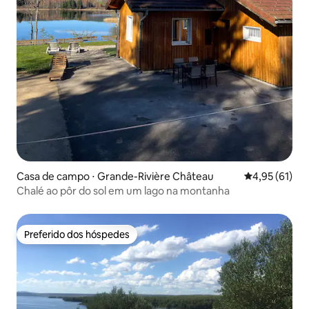
Casa de campo ⋅ Grande-Rivière Château
4,95 de uma a
4,95 (61)
Chalé ao pôr do sol em um lago na montanha
Preferido dos hóspedes
Preferido dos hóspedes