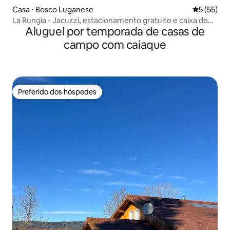
Casa ⋅ Bosco Luganese
5 de uma a
5 (55)
La Rungia - Jacuzzi, estacionamento gratuito e caixa de
Aluguel por temporada de casas de
parede EV
campo com caiaque
Preferido dos hóspedes
Preferido dos hóspedes