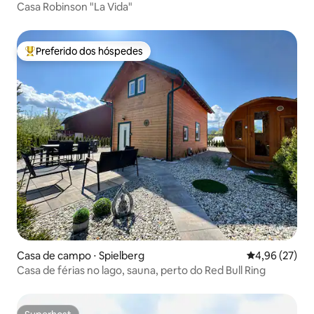
Casa Robinson "La Vida"
Preferido dos hóspedes
Entre os melhores preferidos dos hóspedes
Casa de campo ⋅ Spielberg
4,96 de uma a
4,96 (27)
Casa de férias no lago, sauna, perto do Red Bull Ring