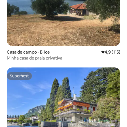
Casa de campo ⋅ Bilice
4,9 de uma av
4,9 (115)
Minha casa de praia privativa
Superhost
Superhost