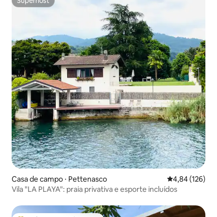
Superhost
Superhost
Casa de campo ⋅ Pettenasco
4,84 de uma av
4,84 (126)
Vila "LA PLAYA": praia privativa e esporte incluídos