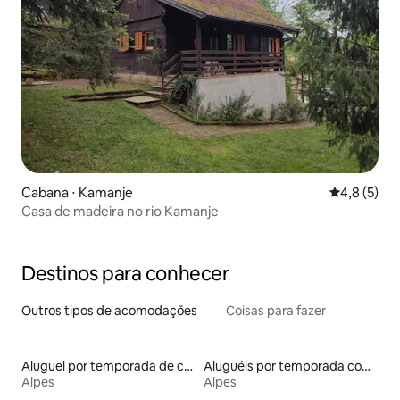
Cabana ⋅ Kamanje
4,8 de uma 
4,8 (5)
Casa de madeira no rio Kamanje
Destinos para conhecer
Outros tipos de acomodações
Coisas para fazer
Aluguel por temporada de casas arredondadas
Aluguéis por temporada com acesso ao lago
Alpes
Alpes