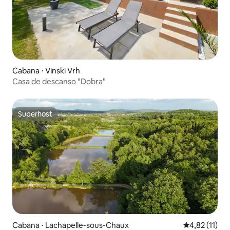
Cabana ⋅ Vinski Vrh
Casa de descanso "Dobra"
Superhost
Superhost
Cabana ⋅ Lachapelle-sous-Chaux
4,82 de uma a
4,82 (11)