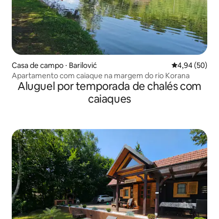
Casa de campo ⋅ Barilović
4,94 de uma a
4,94 (50)
Apartamento com caiaque na margem do rio Korana
Aluguel por temporada de chalés com
caiaques