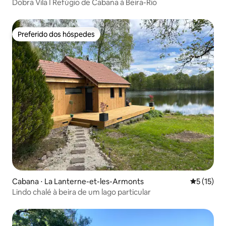
Dobra Vila I Refúgio de Cabana à Beira-Rio
Preferido dos hóspedes
Preferido dos hóspedes
Cabana ⋅ La Lanterne-et-les-Armonts
5 de uma a
5 (15)
Lindo chalé à beira de um lago particular