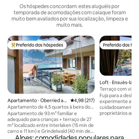
Os hóspedes concordam: estes aluguéis por
temporada de acomodações com caiaque foram
muito bem avaliados por sua localização, limpeza e
muito mais.
Preferido dos hóspedes
Preferido dos hó
Entre os melhores preferidos dos hóspedes
Preferido dos hó
Loft ⋅ Ensuès-la-
Terraço com vista
acesso à praia
Fuja para a deslu
Apartamento ⋅ Oberried am
4,98 de uma avaliação média de 
4,98 (217)
experimente a Pr
Brienzersee
Apartamento de 4,5 quartos à beira do
cuidadosamente p
Lago Brienz com vista para o lago
proprietários arq
Apartamento de 93 m² familiar e
vistas deslumbrant
adequado para crianças + terraço de 27
o mar a partir do s
m² localizado entre Interlaken (15 min de
desfrute de todos
carro e 11 km) e Grindelwald (40 min de
Alpes: comodidades populares para
modernos. Caminhe
carro) 8 espaços de cama constantes, 2