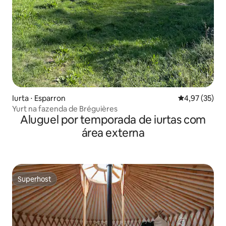
Iurta ⋅ Esparron
4,97 de uma a
4,97 (35)
Yurt na fazenda de Bréguières
Aluguel por temporada de iurtas com
área externa
Superhost
Superhost