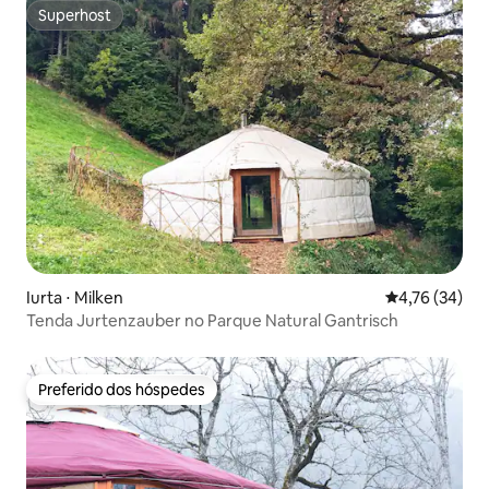
Superhost
Superhost
Iurta ⋅ Milken
4,76 de uma a
4,76 (34)
Tenda Jurtenzauber no Parque Natural Gantrisch
Preferido dos hóspedes
Preferido dos hóspedes