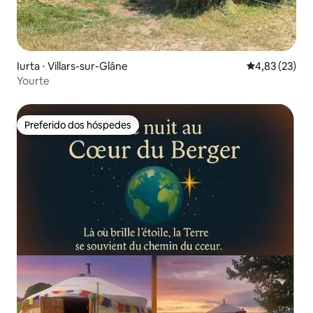
Iurta ⋅ Villars-sur-Glâne
4,83 de uma a
4,83 (23)
Yourte
Preferido dos hóspedes
Preferido dos hóspedes