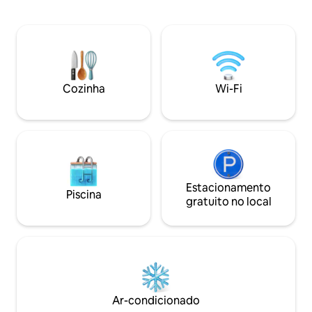
privativo com banheira espera por você
uma experiência a
para um verdadeiro momento de
(*SOBRETAXA*). -
relaxamento. Café da manhã possível,
privativo, Wi-Fi -
mediante solicitação e de acordo com a
micro-ondas (SE
nossa disponibilidade. Venha e
churrasqueira priva
experimente uma pausa da natureza e
serenidade em um vilarejo na montanha!
Cozinha
Wi-Fi
Estacionamento
Piscina
gratuito no local
Ar-condicionado