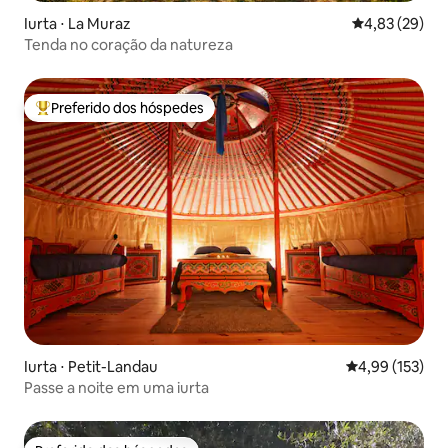
Iurta ⋅ La Muraz
4,83 de uma a
4,83 (29)
Tenda no coração da natureza
Preferido dos hóspedes
Entre os melhores preferidos dos hóspedes
Iurta ⋅ Petit-Landau
4,99 de uma av
4,99 (153)
Passe a noite em uma iurta