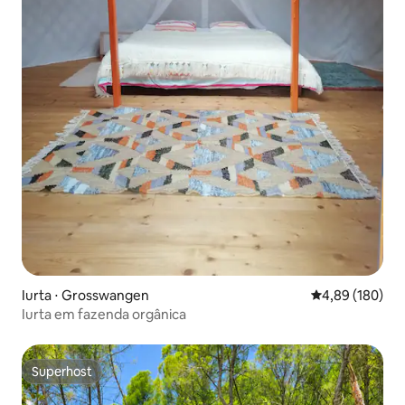
Iurta ⋅ Grosswangen
4,89 de uma av
4,89 (180)
Iurta em fazenda orgânica
Superhost
Superhost