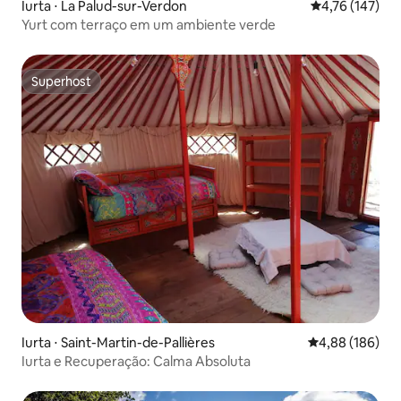
Iurta ⋅ La Palud-sur-Verdon
4,76 de uma av
4,76 (147)
Yurt com terraço em um ambiente verde
Superhost
Superhost
Iurta ⋅ Saint-Martin-de-Pallières
4,88 de uma av
4,88 (186)
Iurta e Recuperação: Calma Absoluta