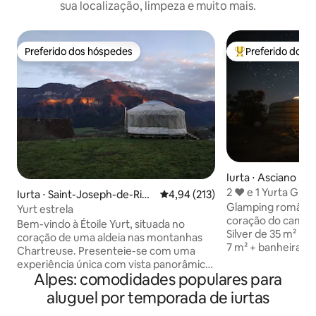
sua localização, limpeza e muito mais.
Preferido dos hóspedes
Preferido dos 
Preferido dos hóspedes
Entre os melhore
Iurta ⋅ Asciano
2 ❤️ e 1 Yurta Glamping na Toscana solo
Iurta ⋅ Saint-Joseph-de-Rivi
4,94 de uma avaliação média de 
4,94 (213)
adulti
Glamping romântic
ère
Yurt estrela
coração do campo 
Bem-vindo à Étoile Yurt, situada no
Silver de 35 m² + b
coração de uma aldeia nas montanhas
7 m² + banheira 
Chartreuse. Presenteie-se com uma
privativa a lenha a
experiência única com vista panorâmica
EXTRA), varanda pr
Alpes: comodidades populares para
para a Grande Sure. As caminhadas são
Aquecimento no in
acessíveis a partir da iurta. A poucos
aluguel por temporada de iurtas
condicionado no v
metros de distância, um banheiro
entrega direta no 