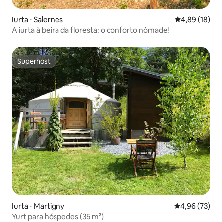
Iurta ⋅ Salernes
4,89 de uma a
4,89 (18)
A iurta à beira da floresta: o conforto nômade!
Superhost
Superhost
Iurta ⋅ Martigny
4,96 de uma a
4,96 (73)
Yurt para hóspedes (35 m²)