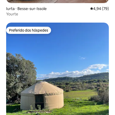
Iurta ⋅ Besse-sur-Issole
4,94 de uma a
4,94 (79)
Yourte
Preferido dos hóspedes
Preferido dos hóspedes