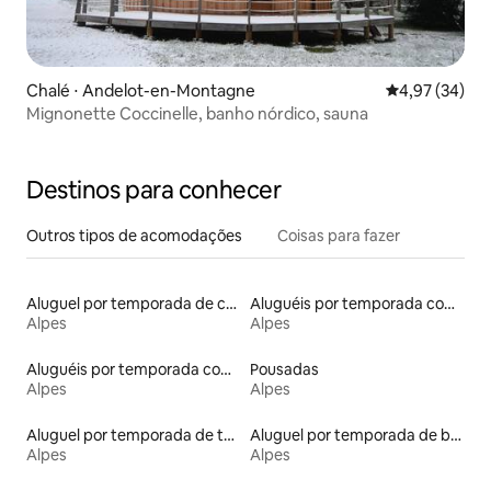
Chalé ⋅ Andelot-en-Montagne
4,97 de uma a
4,97 (34)
Mignonette Coccinelle, banho nórdico, sauna
Destinos para conhecer
Outros tipos de acomodações
Coisas para fazer
Aluguel por temporada de casas arredondadas
Aluguéis por temporada com acesso ao lago
Alpes
Alpes
Aluguéis por temporada com café da manhã
Pousadas
Alpes
Alpes
Aluguel por temporada de torres
Aluguel por temporada de barcos
Alpes
Alpes