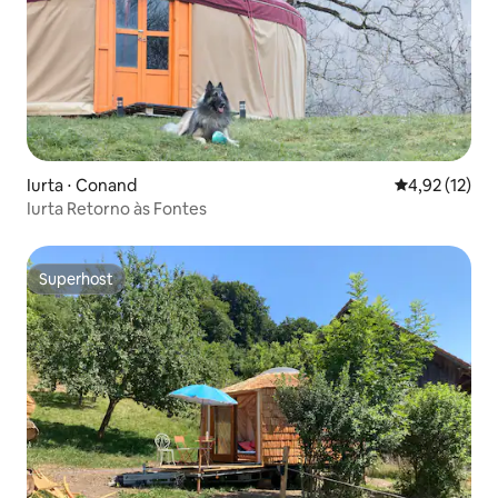
Iurta ⋅ Conand
4,92 de uma a
4,92 (12)
Iurta Retorno às Fontes
Superhost
Superhost