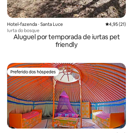
Hotel-fazenda ⋅ Santa Luce
4,95 de uma a
4,95 (21)
Iurta do bosque
Aluguel por temporada de iurtas pet
friendly
Preferido dos hóspedes
Preferido dos hóspedes