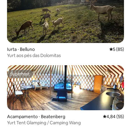
Iurta ⋅ Belluno
5 de uma a
5 (85)
Yurt aos pés das Dolomitas
Superhost
Superhost
Acampamento ⋅ Beatenberg
4,84 de uma a
4,84 (55)
Yurt Tent Glamping / Camping Wang