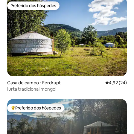
Preferido dos hóspedes
Preferido dos hóspedes
Casa de campo ⋅ Ferdrupt
4,92 de uma a
4,92 (24)
Iurta tradicional mongol
Preferido dos hóspedes
Entre os melhores preferidos dos hóspedes