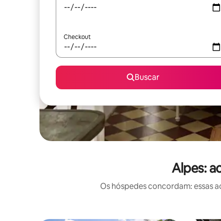
Checkout
Buscar
Alpes: a
Os hóspedes concordam: essas ac