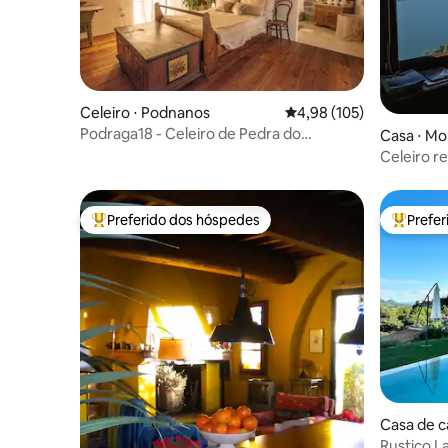
Celeiro ⋅ Podnanos
4,98 de uma avaliação m
4,98 (105)
Podraga18 - Celeiro de Pedra do
Casa ⋅ Mo
Patrimônio
Celeiro r
Preferido dos hóspedes
Prefe
Entre os melhores preferidos dos hóspedes
Entre os
Casa de c
Rustico La