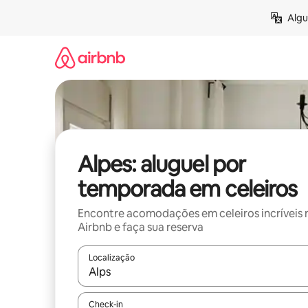
Pular
Algu
para
o
conteúdo
Alpes: aluguel por
temporada em celeiros
Encontre acomodações em celeiros incríveis 
Airbnb e faça sua reserva
Localização
Quando os resultados estiverem disponíveis, expl
Check-in