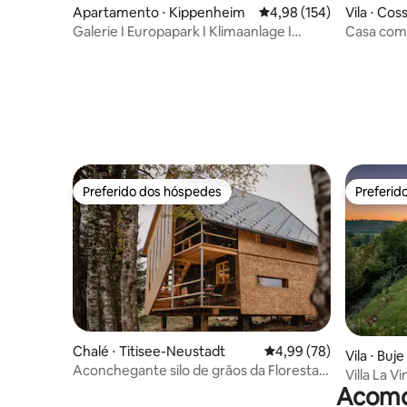
Apartamento ⋅ Kippenheim
4,98 de uma avaliação m
4,98 (154)
Vila ⋅ Co
Galerie I Europapark I Klimaanlage I
Casa com 
Boxspring
água salg
Preferido dos hóspedes
Preferid
Preferido dos hóspedes
Preferid
Chalé ⋅ Titisee-Neustadt
4,99 de uma avaliação 
4,99 (78)
Vila ⋅ Buje
Aconchegante silo de grãos da Floresta
Villa La V
Negra Korni
Acomod
jacuzzi e