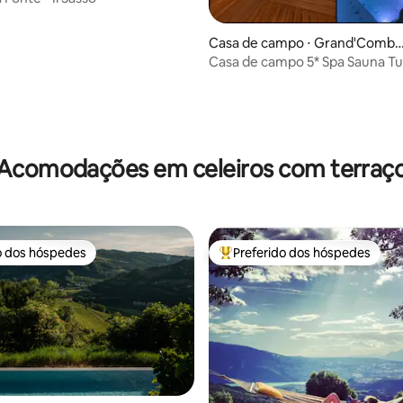
Casa de campo ⋅ Grand'Combe
-Châteleu
Casa de campo 5* Spa Sauna Tu
Banho Nórdico
édia de 5, 281 avaliações
Acomodações em celeiros com terraç
o dos hóspedes
Preferido dos hóspedes
o dos hóspedes
Entre os melhores preferidos d