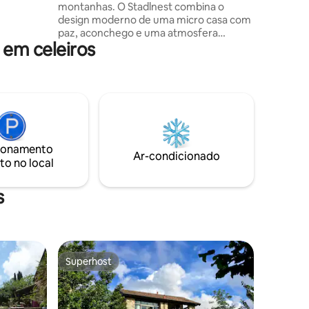
lombardo.
montanhas. O Stadlnest combina o
design moderno de uma micro casa com
paz, aconchego e uma atmosfera
em celeiros
verdadeiramente especial. Grandes
fachadas de vidro trazem a natureza
para dentro de casa, enquanto o terraço
privativo e o aconchegante fogão de
azulejos criam espaços perfeitos para
relaxar. Um lugar para manhãs lentas,
noites acolhedoras e uma fuga genuína
no Vale de Stubai – sustentável, tranquilo
ionamento
e cuidadosamente projetado para o
Ar-condicionado
to no local
essencial que realmente importa.
s
Superhost
os hóspedes
Superhost