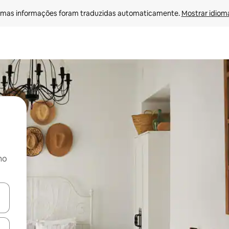
mas informações foram traduzidas automaticamente. 
Mostrar idioma
no
ore-os usando as seta para cima e para baixo do teclado ou tocando e