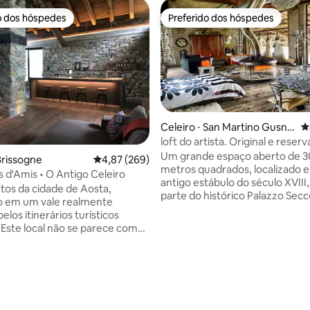
o dos hóspedes
Preferido dos hóspedes
o dos hóspedes
Preferido dos hóspedes
Celeiro ⋅ San Martino Gusna
4
go
loft do artista. Original e reser
édia de 5, 187 avaliações
Um grande espaço aberto de 3
Brissogne
4,87 de uma avaliação média de 5, 269 avalia
4,87 (269)
metros quadrados, localizado
d'Amis • O Antigo Celeiro
antigo estábulo do século XVIII,
tos da cidade de Aosta,
parte do histórico Palazzo Secc
o em um vale realmente
da segunda metade do século X
elos itinerários turísticos
com grandes janelas com vista 
. Este local não se parece com
pátio (300 m²) e para o parque
tro, alcançado através de
por muros antigos. Decorei-o com
na estrada através da floresta
paixão, criando uma mistura de
por veados, corças, raposas e
épocas, obtendo assim um estilo
dirija devagar se você quiser
acolhedor e confortável. Um espaço
leiro de 150
deliberadamente fora do tempo
xe de volta a uma nova vida