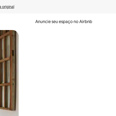
 original
Anuncie seu espaço no Airbnb
 deslizando o dedo na tela.