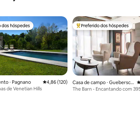
o dos hóspedes
Preferido dos hóspedes
o dos hóspedes
Entre os melhores preferidos d
édia de 5, 176 avaliações
nto ⋅ Pagnano
4,86 de uma avaliação média de 5, 120 avalia
4,86 (120)
Casa de campo ⋅ Guebersch
4
wihr
inas de Venetian Hills
The Barn - Encantando com 39
herança !