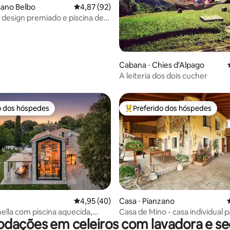
édia de 5, 154 avaliações
ssano Belbo
4,87 de uma avaliação média de 5, 92 avalia
4,87 (92)
design premiado e piscina de
ada
Cabana ⋅ Chies d'Alpago
A leiteria dos dois cucher
o dos hóspedes
Preferido dos hóspedes
o dos hóspedes
Entre os melhores preferidos d
média de 5, 78 avaliações
4,95 de uma avaliação média de 5, 40 avalia
4,95 (40)
Casa ⋅ Pianzano
inella com piscina aquecida,
Casa de Mino - casa individual p
ações em celeiros com lavadora e s
 sauna
e trabalho