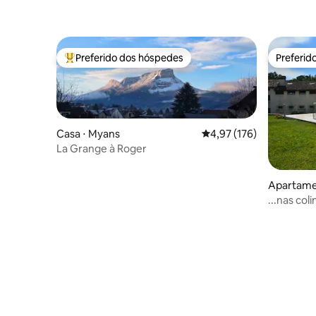
Preferido dos hóspedes
Preferid
Entre os melhores preferidos dos hóspedes
Preferid
Casa ⋅ Myans
4,97 de uma avaliação m
4,97 (176)
La Grange à Roger
Apartame
...nas col