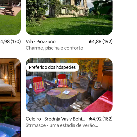
ções
,98 de uma avaliação média de 5, 170 avaliações
4,98 (170)
Vila ⋅ Piozzano
4,88 de uma avaliação 
4,88 (192)
Charme, piscina e conforto
Preferido dos hóspedes
os hóspedes
Preferido dos hóspedes
Celeiro ⋅ Srednja Vas v Bohinj
4,92 de uma avaliação 
4,92 (162)
u
Strmasce - uma estadia de verão
ções
perfeita para quem ama a natureza