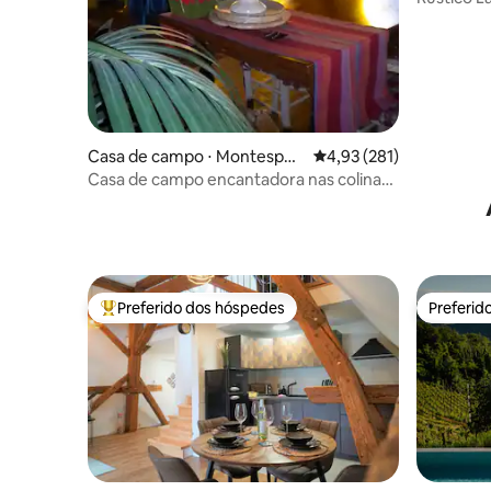
Casa de campo ⋅ Montesper
4,93 de uma avaliação m
4,93 (281)
toli
Casa de campo encantadora nas colinas
de Chiant
Preferido dos hóspedes
Preferid
Entre os melhores preferidos dos hóspedes
Preferid