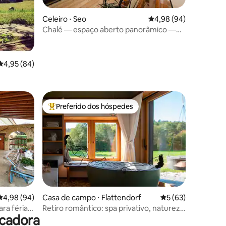
ções
Celeiro ⋅ Seo
4,98 de uma avaliação 
4,98 (94)
Chalé — espaço aberto panorâmico —
Dolomitas
4,95 de uma avaliação média de 5, 84 avaliações
4,95 (84)
Preferido dos hóspedes
os hóspedes
Entre os melhores preferidos dos hóspedes
ções
4,98 de uma avaliação média de 5, 94 avaliações
4,98 (94)
Casa de campo ⋅ Flattendorf
5 de uma avaliação
5 (63)
ara férias
Retiro romântico: spa privativo, natureza
ecadora
e personalidade