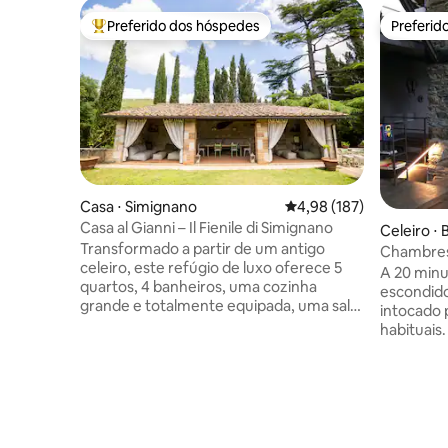
Preferido dos hóspedes
Preferid
Entre os melhores preferidos dos hóspedes
Preferid
Casa ⋅ Simignano
4,98 de uma avaliação m
4,98 (187)
Casa al Gianni – Il Fienile di Simignano
Celeiro ⋅ 
Transformado a partir de um antigo
Chambres 
celeiro, este refúgio de luxo oferece 5
A 20 minu
quartos, 4 banheiros, uma cozinha
escondid
grande e totalmente equipada, uma sala
intocado p
de estar espaçosa, um amplo jardim
habituais
privativo com estacionamento, uma
nenhum ou
banheira de hidromassagem, um pátio
uma peque
com sofás, uma churrasqueira, uma
habitada 
lareira externa e uma cozinha ao ar livre.
esquilos, 
Ideal para quem busca uma experiência
encontrá-los. O incrível ce
única, ele combina charme rústico com
anos trou