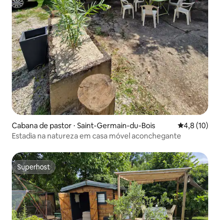
Cabana de pastor ⋅ Saint-Germain-du-Bois
4,8 de uma a
4,8 (10)
Estadia na natureza em casa móvel aconchegante
Superhost
Superhost