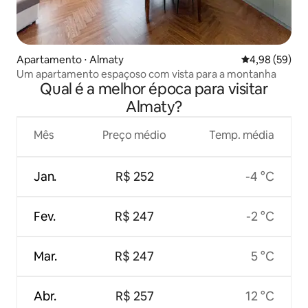
Apartamento ⋅ Almaty
4,98 de uma a
4,98 (59)
Um apartamento espaçoso com vista para a montanha
Qual é a melhor época para visitar
Almaty?
Mês
Preço médio
Temp. média
Jan.
R$ 252
-4 °C
Fev.
R$ 247
-2 °C
Mar.
R$ 247
5 °C
Abr.
R$ 257
12 °C