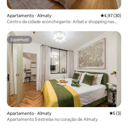
Apartamento ⋅ Almaty
4,97 de uma a
4,97 (30)
Centro da cidade aconchegante: Arbat e shopping nas
proximidades
Superhost
Superhost
Apartamento ⋅ Almaty
5 de uma 
5 (3)
Apartamento 5 estrelas no coração de Almaty