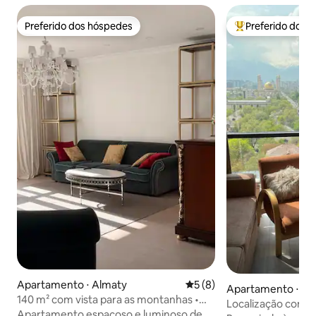
Preferido dos hóspedes
Preferido dos 
Preferido dos hóspedes
Entre os melhore
Apartamento ⋅ Almaty
5 de uma avaliação média d
5 (8)
Apartamento ⋅ Al
140 m² com vista para as montanhas •
Localização conven
Sky & Silence, Almaty
Apartamento espaçoso e luminoso de