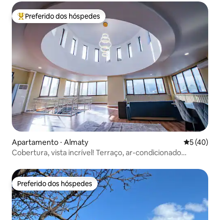
Preferido dos hóspedes
Entre os melhores preferidos dos hóspedes
Apartamento ⋅ Almaty
5 de uma a
5 (40)
Cobertura, vista incrível! Terraço, ar-condicionado
completo
Preferido dos hóspedes
Preferido dos hóspedes