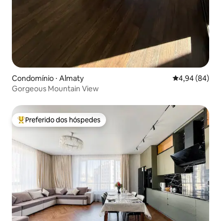
Condomínio ⋅ Almaty
4,94 de uma av
4,94 (84)
Gorgeous Mountain View
Preferido dos hóspedes
Entre os melhores preferidos dos hóspedes