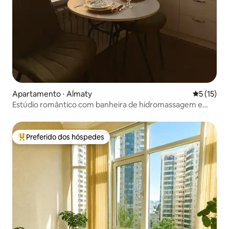
Apartamento ⋅ Almaty
5 de uma a
5 (15)
Estúdio romântico com banheira de hidromassagem e
vista para a montanha • Lareira
Preferido dos hóspedes
Entre os melhores preferidos dos hóspedes