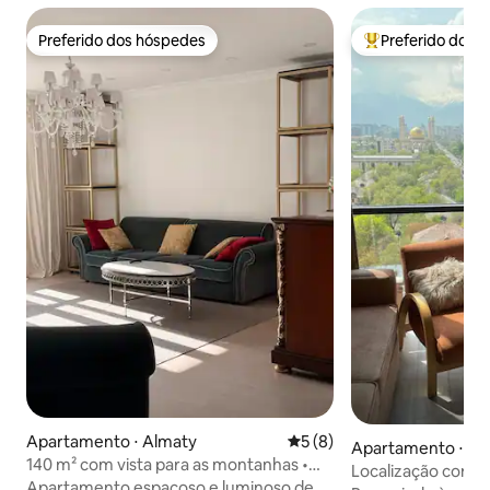
Preferido dos hóspedes
Preferido dos 
Preferido dos hóspedes
Entre os melhore
Apartamento ⋅ Almaty
5 de uma avaliação média d
5 (8)
Apartamento ⋅ Al
140 m² com vista para as montanhas •
Localização conven
Sky & Silence, Almaty
Apartamento espaçoso e luminoso de