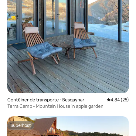
Contêiner de transporte ⋅ Besqaynar
4,84 de uma a
4,84 (25)
Terra Camp - Mountain House in apple garden
Superhost
Superhost