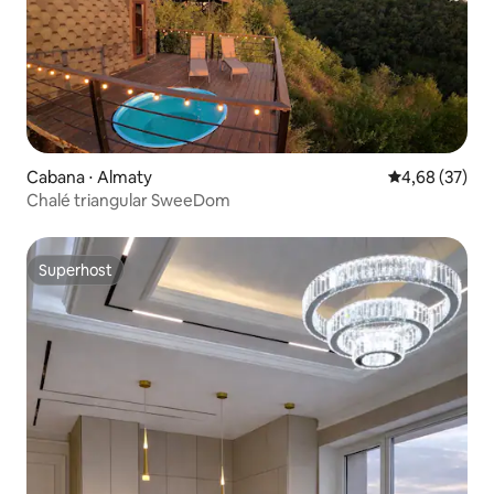
Cabana ⋅ Almaty
4,68 de uma a
4,68 (37)
Chalé triangular SweeDom
Superhost
Superhost