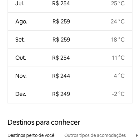
Jul.
R$ 254
25 °C
Ago.
R$ 259
24 °C
Set.
R$ 259
18 °C
Out.
R$ 254
11 °C
Nov.
R$ 244
4 °C
Dez.
R$ 249
-2 °C
Destinos para conhecer
Destinos perto de você
Outros tipos de acomodações
Pr