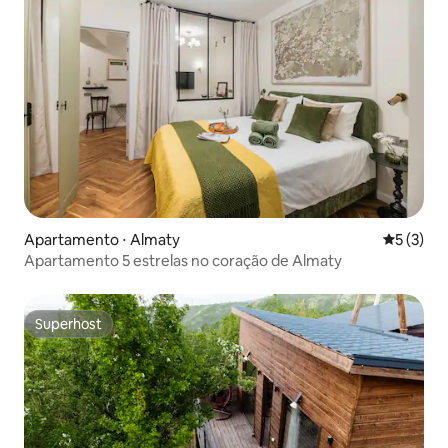
Apartamento ⋅ Almaty
5 de uma 
5 (3)
Apartamento 5 estrelas no coração de Almaty
Superhost
Superhost