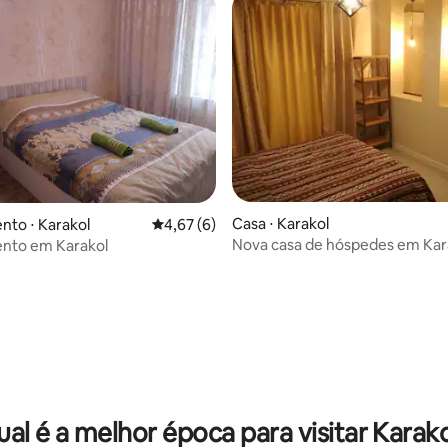
Casa ⋅ Karakol
to ⋅ Karakol
4,67 de uma avaliação média de 5, 6 avalia
4,67 (6)
Nova casa de hóspedes em Kar
nto em Karakol
Quirguistão
 média de 5, 3 avaliações
al é a melhor época para visitar Karak