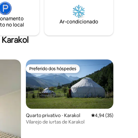
o, a
ionamento
e
Ar-condicionado
to no local
 Karakol
Preferido dos hóspedes
Preferido dos hóspedes
Quarto privativo ⋅ Karakol
4,94 de uma avaliação
4,94 (35)
Vilarejo de iurtas de Karakol