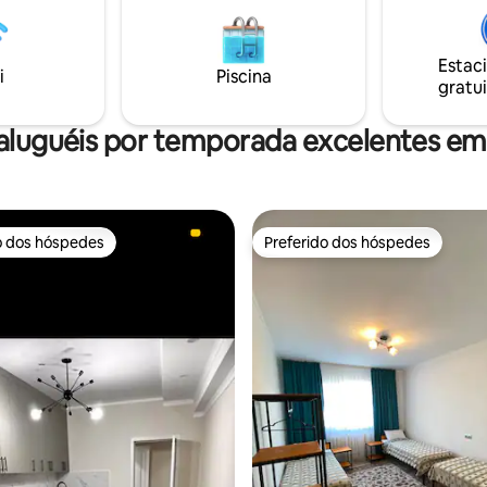
trabalhar ou relaxar Banheiro limpo e
moderno com água quente Localizado
em um bairro tranquilo e segur
Estac
poucos minutos de lojas, cafés 
i
Piscina
gratui
mercados locais Ideal para famílias, casais
ou grupos de 3 a 4 viajantes
aluguéis por temporada excelentes em
o dos hóspedes
Preferido dos hóspedes
o dos hóspedes
Preferido dos hóspedes