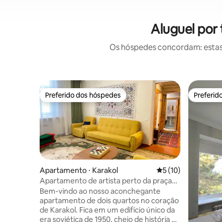
Aluguel por
Os hóspedes concordam: estas
Preferido dos hóspedes
Preferid
Preferido dos hóspedes
Preferid
Apartamento ⋅ Karakol
5 de uma avaliação 
5 (10)
Apartamento de artista perto da praça
principal de Karakol
Bem-vindo ao nosso aconchegante
apartamento de dois quartos no coração
de Karakol. Fica em um edifício único da
era soviética de 1950, cheio de história e