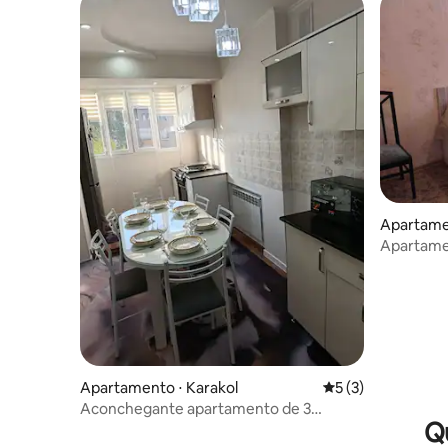
Apartamen
Apartame
Apartamento ⋅ Karakol
5 de uma avaliação
5 (3)
Aconchegante apartamento de 3
Qu
quartos em uma excelente área da
cidade.