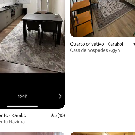
Quarto privativo ⋅ Karakol
Casa de hóspedes Agyn
to ⋅ Karakol
5 de uma avaliação média de 5, 10 avalia
5 (10)
nto Nazima