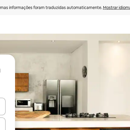
mas informações foram traduzidas automaticamente. 
Mostrar idioma
ore-os usando as seta para cima e para baixo do teclado ou tocando e