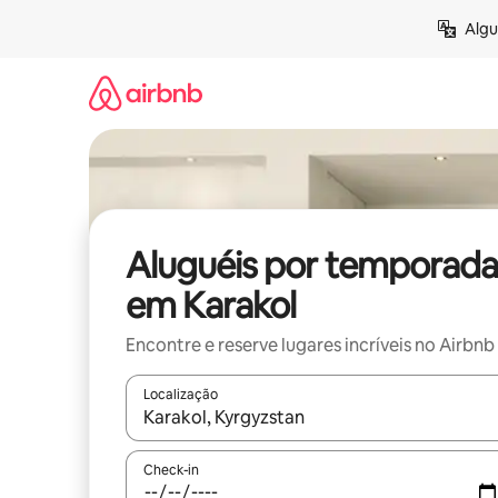
Pular
Algu
para
o
conteúdo
Aluguéis por temporada
em Karakol
Encontre e reserve lugares incríveis no Airbnb
Localização
Quando os resultados estiverem disponíveis, expl
Check-in