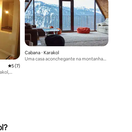
Cabana ⋅ Karakol
Uma casa aconchegante na montanha
com uma vista deslumbrante.
5 de uma avaliação média de 5, 7 avaliações
5 (7)
ções
akol,
ol?