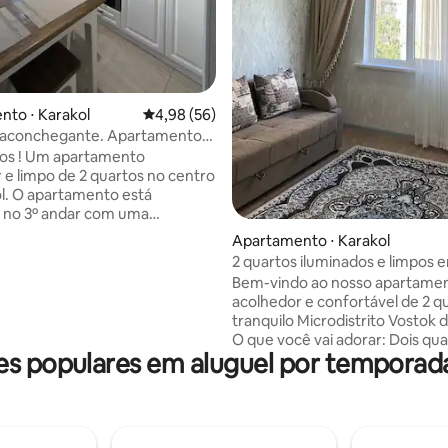
to ⋅ Karakol
4,98 de uma avaliação média de 5, 56 avalia
4,98 (56)
 aconchegante. Apartamento
 da cidade de Karakol.
os ! Um apartamento
 e limpo de 2 quartos no centro
l. O apartamento está
o no 3º andar com uma
artamento está
Apartamento ⋅ Karakol
te mobilado, com
2 quartos iluminados e limpos 
ésticos embutidos: fogão,
Bem-vindo ao nosso apartame
 micro-ondas, chaleira,
acolhedor e confortável de 2 q
 de água, máquina de lavar
tranquilo Microdistrito Vostok 
 aspirador de pó, ferro de
O que você vai adorar: Dois quartos
upa, secador de cabelo,
 populares em aluguel por temporad
limpos e espaçosos com roupa
Fi, TV digital Há
fresca e camas confortáveis Uma
mento público no quintal. A
cozinha totalmente equipada p
distância: várias lojas, bancos,
preparar refeições caseiras Wi-Fi rápido
 cafés, salões de beleza,
e uma sala de estar relaxante p
ados, praça, praça...