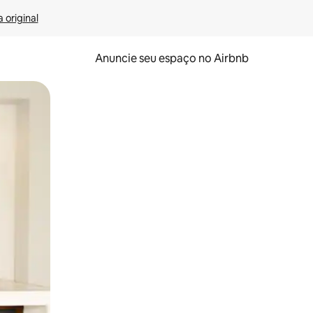
 original
Anuncie seu espaço no Airbnb
 deslizando o dedo na tela.