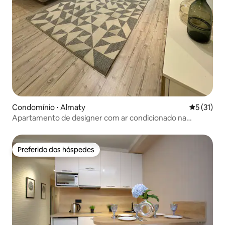
Condomínio ⋅ Almaty
5 de uma a
5 (31)
Apartamento de designer com ar condicionado na
MELHOR localização.
Preferido dos hóspedes
Preferido dos hóspedes