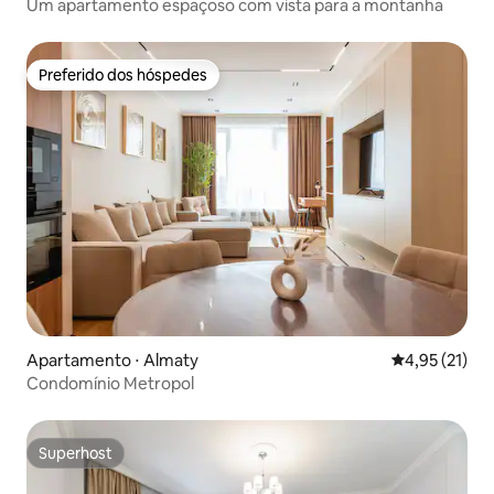
Um apartamento espaçoso com vista para a montanha
Preferido dos hóspedes
Preferido dos hóspedes
Apartamento ⋅ Almaty
4,95 de uma a
4,95 (21)
Condomínio Metropol
Superhost
Superhost