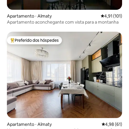
Apartamento ⋅ Almaty
4,91 de uma av
4,91 (101)
Apartamento aconchegante com vista para a montanha
Preferido dos hóspedes
Entre os melhores preferidos dos hóspedes
Apartamento ⋅ Almaty
4,98 de uma a
4,98 (61)