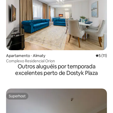
Apartamento ⋅ Almaty
5 de uma a
5 (11)
Complexo Residencial Orion
Outros aluguéis por temporada
excelentes perto de Dostyk Plaza
Superhost
Superhost