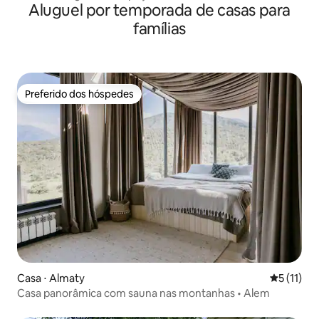
Aluguel por temporada de casas para
Almaty.
famílias
Preferido dos hóspedes
Preferido dos hóspedes
Casa ⋅ Almaty
5 de uma a
5 (11)
Casa panorâmica com sauna nas montanhas • Alem