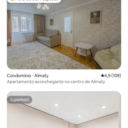
Entre os melhores preferidos dos hóspedes
Condomínio ⋅ Almaty
4,9 de uma av
4,9 (109)
Apartamento aconchegante no centro de Almaty
Superhost
Superhost