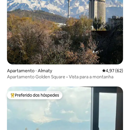
Apartamento ⋅ Almaty
4,97 de uma a
4,97 (62)
Apartamento Golden Square • Vista para a montanha
Preferido dos hóspedes
Entre os melhores preferidos dos hóspedes