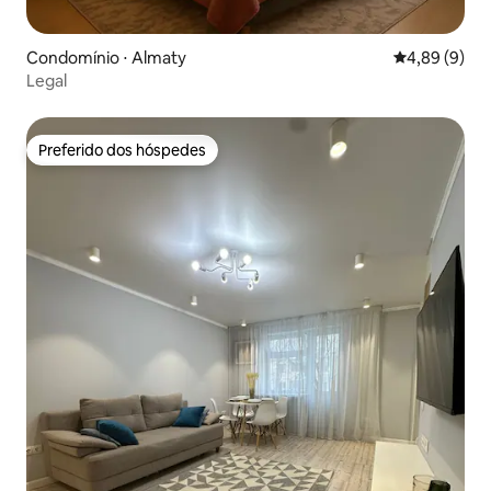
Condomínio ⋅ Almaty
4,89 de uma 
4,89 (9)
Legal
Preferido dos hóspedes
Preferido dos hóspedes