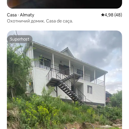
Casa ⋅ Almaty
4,98 de uma a
4,98 (48)
Охотничий домик. Casa de caça.
Superhost
Superhost