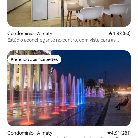
Condomínio ⋅ Almaty
4,83 de uma a
4,83 (53)
Estúdio aconchegante no centro, com vista para as
montanhas! (413)
Preferido dos hóspedes
Preferido dos hóspedes
Condomínio ⋅ Almaty
4,91 de uma av
4,91 (281)