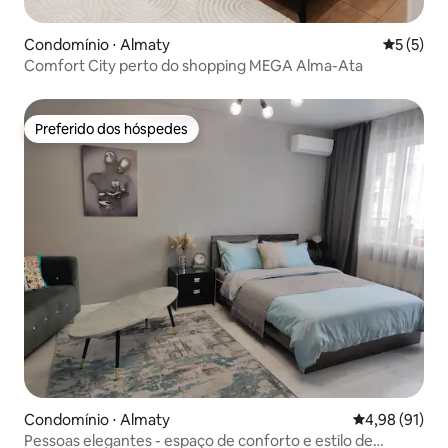
Condomínio ⋅ Almaty
5 de uma 
5 (5)
Comfort City perto do shopping MEGA Alma-Ata
Preferido dos hóspedes
Preferido dos hóspedes
Condomínio ⋅ Almaty
4,98 de uma a
4,98 (91)
Pessoas elegantes - espaço de conforto e estilo de