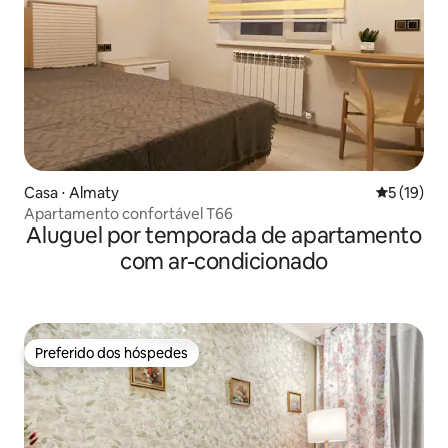
Casa ⋅ Almaty
5 de uma a
5 (19)
Apartamento confortável T66
Aluguel por temporada de apartamento
com ar-condicionado
Preferido dos hóspedes
Preferido dos hóspedes