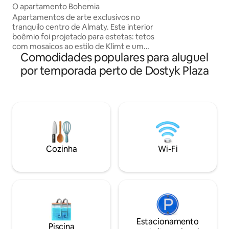
O apartamento Bohemia
pessoas: um sofá,
Apartamentos de arte exclusivos no
uma área de cozi
tranquilo centro de Almaty. Este interior
eletrodomésticos 
boêmio foi projetado para estetas: tetos
banheiro, uma TV g
com mosaicos ao estilo de Klimt e um
velocidade. Janelas com vista para as
Comodidades populares para aluguel
afresco clássico, parquet francês e uma
montanhas e um pá
banheira vintage com pés de garra criam
por temporada perto de Dostyk Plaza
uma atmosfera artística. Há uma
varanda com vista para a vegetação, um
projetor para noites de cinema
aconchegantes e uma área de dormir
atrás de cortinas grossas. O lugar
perfeito para uma escapada romântica a
uma curta caminhada do teatro GATOB,
de becos históricos e dos melhores
Cozinha
Wi-Fi
cafés de designers da cidade.
Estacionamento
Piscina