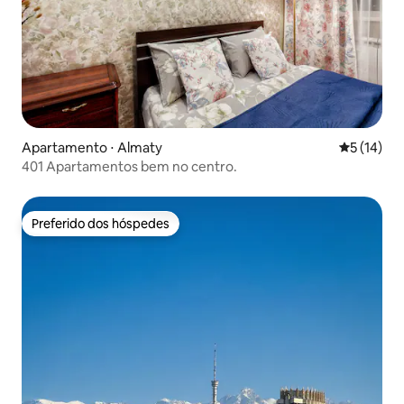
Apartamento ⋅ Almaty
5 de uma a
5 (14)
401 Apartamentos bem no centro.
Preferido dos hóspedes
Preferido dos hóspedes