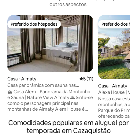
outros aspectos.
Preferido dos hóspedes
Preferido dos hó
Preferido dos hóspedes
Preferido dos hó
Casa ⋅ Almaty
5 de uma avaliação média de
5 (11)
Casa panorâmica com sauna nas
Casa ⋅ Almaty
montanhas • Alem
🏔 Casa Alem - Panorama da Montanha
Alexa House | Vila 
e Sauna | Nature View Almaty 🌄 Sinta-se
totalmente equip
Nossa casa está lo
como o personagem principal nas
montanhas, a apen
montanhas de Almaty Alem House é
Parque do Primeir
uma casa panorâmica moderna nas
oferecendo paz, ar
montanhas de Almaty com sua própria
Comodidades populares em aluguel por
à cidade. O espaço
sauna e vista para a montanha. Aqui
arquiteto local e
temporada em Cazaquistão
você acorda com uma vista das
planejado até o menor