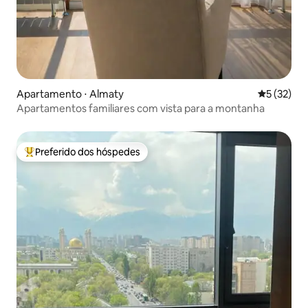
Apartamento ⋅ Almaty
5 de uma a
5 (32)
Apartamentos familiares com vista para a montanha
Preferido dos hóspedes
Entre os melhores preferidos dos hóspedes