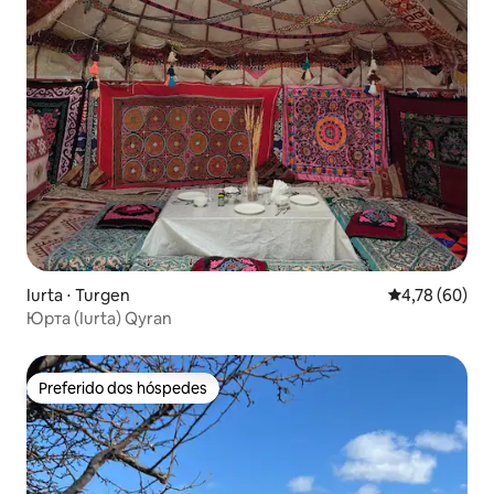
Iurta ⋅ Turgen
4,78 de uma a
4,78 (60)
Юрта (Iurta) Qyran
Preferido dos hóspedes
Preferido dos hóspedes