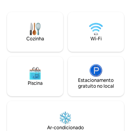
montanhas, bebe café por uma grande
dispõe de dois qu
janela panorâmica e desfruta do silêncio
principal e um quar
da natureza — a poucos minutos da
espaçosa área de 
cidade. Este lugar é para: • Uma viagem
totalmente equip
romântica • Fins de semana em família •
para o café da man
desintoxicação digital • um aniversário
encontrará terraço
aconchegante • sessões de fotos e
para a montanha,
Cozinha
Wi-Fi
conteúdo
churrasco e um par
crianças.
Estacionamento
Piscina
gratuito no local
Ar-condicionado