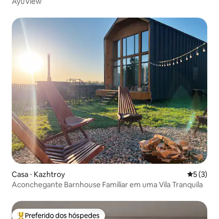
AyuView
Casa ⋅ Kazhtroy
5 de uma 
5 (3)
Aconchegante Barnhouse Familiar em uma Vila Tranquila
Preferido dos hóspedes