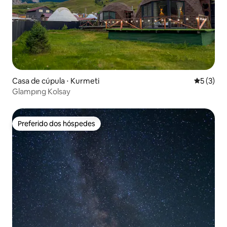
Casa de cúpula ⋅ Kurmeti
5 de uma 
5 (3)
Glampıng Kolsay
Preferido dos hóspedes
Preferido dos hóspedes