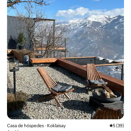
Casa de hóspedes ⋅ Koklaisay
5 de uma a
5 (39)