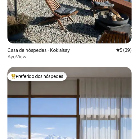
Casa de hóspedes ⋅ Koklaisay
5 de uma a
5 (39)
AyuView
Preferido dos hóspedes
Entre os melhores preferidos dos hóspedes