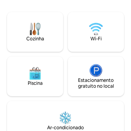
montanhas, bebe café por uma grande
dispõe de dois qu
janela panorâmica e desfruta do silêncio
principal e um quar
da natureza — a poucos minutos da
espaçosa área de 
cidade. Este lugar é para: • Uma viagem
totalmente equip
romântica • Fins de semana em família •
para o café da man
desintoxicação digital • um aniversário
encontrará terraço
aconchegante • sessões de fotos e
para a montanha,
Cozinha
Wi-Fi
conteúdo
churrasco e um par
crianças.
Estacionamento
Piscina
gratuito no local
Ar-condicionado