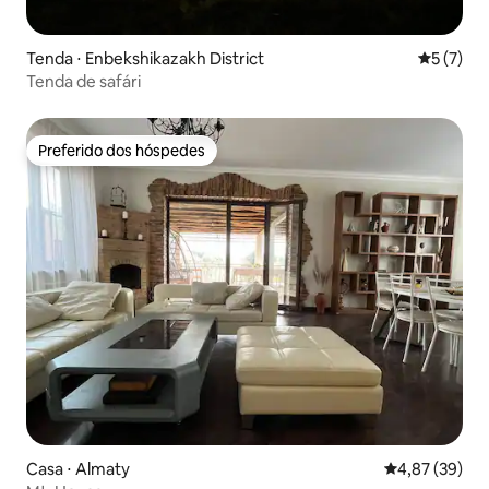
Tenda ⋅ Enbekshikazakh District
5 de uma 
5 (7)
Tenda de safári
Preferido dos hóspedes
Preferido dos hóspedes
Casa ⋅ Almaty
4,87 de uma a
4,87 (39)