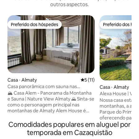
outros aspectos.
Preferido dos hóspedes
Preferido dos hó
Preferido dos hóspedes
Preferido dos hó
Casa ⋅ Almaty
5 de uma avaliação média de
5 (11)
Casa panorâmica com sauna nas
Casa ⋅ Almaty
montanhas • Alem
🏔 Casa Alem - Panorama da Montanha
Alexa House | Vila 
e Sauna | Nature View Almaty 🌄 Sinta-se
totalmente equip
Nossa casa está lo
como o personagem principal nas
montanhas, a apen
montanhas de Almaty Alem House é
Parque do Primeir
uma casa panorâmica moderna nas
oferecendo paz, ar
montanhas de Almaty com sua própria
Comodidades populares em aluguel por
à cidade. O espaço
sauna e vista para a montanha. Aqui
arquiteto local e
temporada em Cazaquistão
você acorda com uma vista das
planejado até o menor