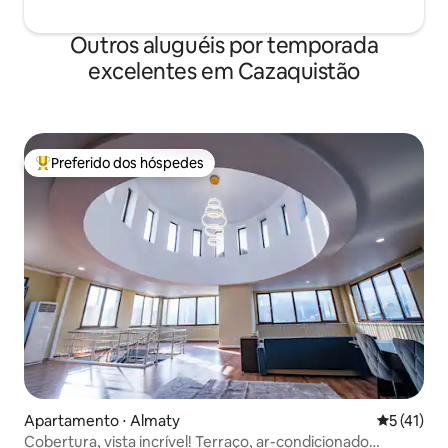
Outros aluguéis por temporada
excelentes em Cazaquistão
Preferido dos hóspedes
Entre os melhores preferidos dos hóspedes
Apartamento ⋅ Almaty
5 de uma a
5 (41)
Cobertura, vista incrível! Terraço, ar-condicionado