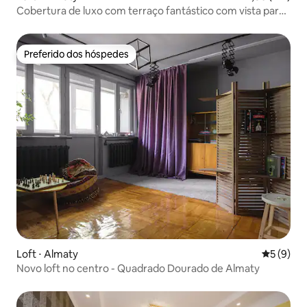
Cobertura de luxo com terraço fantástico com vista para
a montanha
Preferido dos hóspedes
Preferido dos hóspedes
Loft ⋅ Almaty
5 de uma 
5 (9)
Novo loft no centro - Quadrado Dourado de Almaty