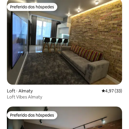
Preferido dos hóspedes
Preferido dos hóspedes
Loft ⋅ Almaty
4,97 de uma a
4,97 (33)
Loft Vibes Almaty
Preferido dos hóspedes
Preferido dos hóspedes