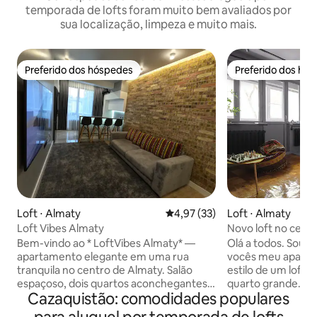
temporada de lofts foram muito bem avaliados por
sua localização, limpeza e muito mais.
Preferido dos hóspedes
Preferido dos hó
Preferido dos hóspedes
Preferido dos hó
Loft ⋅ Almaty
4,97 de uma avaliação média de
4,97 (33)
Loft ⋅ Almaty
Loft Vibes Almaty
Novo loft no cent
de Almaty
Bem-vindo ao * LoftVibes Almaty* —
Olá a todos. Sou c
apartamento elegante em uma rua
vocês meu aparta
tranquila no centro de Almaty. Salão
estilo de um loft industri
espaçoso, dois quartos aconchegantes,
quarto grande. - Quarto combinado com
Cazaquistão: comodidades populares
TV enorme, cozinha totalmente
banheira -Hall - C
equipada e dois banheiros modernos.
Um banheiro separa