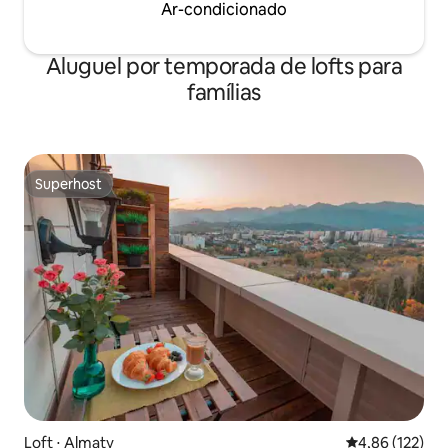
Ar-condicionado
Aluguel por temporada de lofts para
famílias
Superhost
Superhost
Loft ⋅ Almaty
4,86 de uma av
4,86 (122)