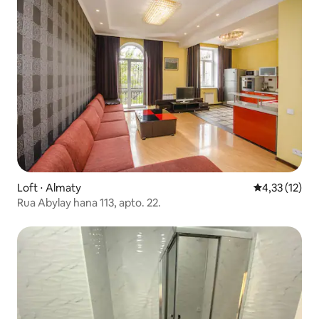
Loft ⋅ Almaty
4,33 de uma a
4,33 (12)
Rua Abylay hana 113, apto. 22.