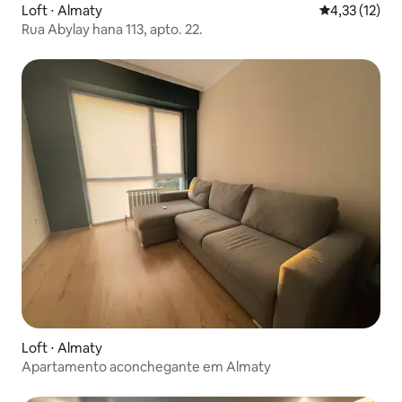
Loft ⋅ Almaty
4,33 de uma a
4,33 (12)
Rua Abylay hana 113, apto. 22.
Loft ⋅ Almaty
Apartamento aconchegante em Almaty