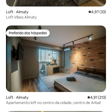
Loft ⋅ Almaty
4,97 de uma a
4,97 (33)
Loft Vibes Almaty
Preferido dos hóspedes
Preferido dos hóspedes
Loft ⋅ Almaty
4,91 de uma av
4,91 (213)
Apartamento loft no centro da cidade, centro de Arbat