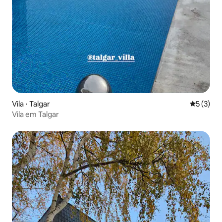
Vila ⋅ Talgar
5 de uma 
5 (3)
Vila em Talgar