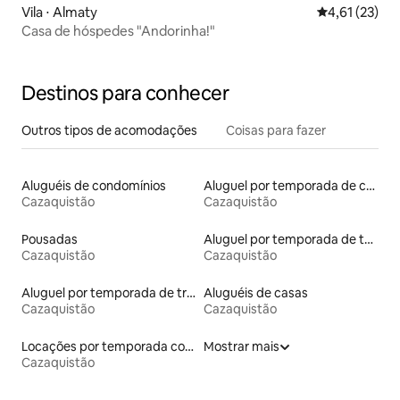
Vila ⋅ Almaty
4,61 de uma a
4,61 (23)
Casa de hóspedes "Andorinha!"
Destinos para conhecer
Outros tipos de acomodações
Coisas para fazer
Aluguéis de condomínios
Aluguel por temporada de casas de hóspedes
Cazaquistão
Cazaquistão
Pousadas
Aluguel por temporada de townhouses
Cazaquistão
Cazaquistão
Aluguel por temporada de trailers
Aluguéis de casas
Cazaquistão
Cazaquistão
Locações por temporada com piscina
Mostrar mais
Cazaquistão