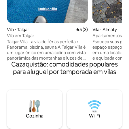
Vila ⋅ Talgar
5 de uma avaliação média d
5 (3)
Vila ⋅ Almaty
Vila em Talgar
Apartamentos Ho
Talgar Villa - a vila de férias perfeita •
Esqueça suas pre
Panorama, piscina, sauna A Talgar Villa é
espaço espaçoso e privad
um lugar único em uma colina com vista
em uma localização
panorâmica das montanhas e luzes de
e equipada com tu
Cazaquistão: comodidades populares
Talgar e Almaty. O terreno de 3 hectares
para uma estadia c
oferece silêncio, ar fresco e privacidade.
patinagem de alt
para aluguel por temporada em vilas
Os hóspedes encontrarão três edifícios:
fica a 7 km e a es
uma casa de spa com vitrais para até 10
Shymbulak, dentro
pessoas, uma sauna com sala de estar,
há supermercado
duas casas de hóspedes e uma piscina
restaurantes e uma
externa com vista para as montanhas e a
caminhadas. Atravé
cidade. Perfeito para relaxar com a
há uma bela vista
família, amigos, retiros de ioga ou
área da floresta.
eventos íntimos em harmonia com a
para viver, bem c
Cozinha
Wi-Fi
natureza.
eventos.