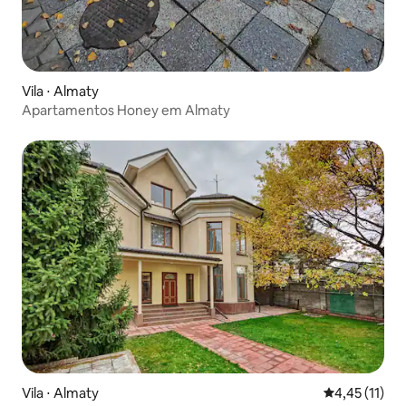
Vila ⋅ Almaty
Apartamentos Honey em Almaty
Vila ⋅ Almaty
4,45 de uma a
4,45 (11)