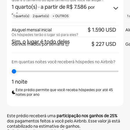
Qual é o tamanho do apartamento que você vai alugar?
1 quarto(s)
· a partir de R$ 7.586
por
mês
1 quarto(s)
2 quarto(s)
+ OUTROS
1 
$ 1.590 USD
Aluguel mensal inicial
Al
Os hóspedes terão o lugar só para eles?
Sim, o lugar é todo deles
$ 227 USD
Ganhos médios
por semana
Ga
Em quantas noites você receberá hóspedes no Airbnb?
1 noite
Este prédio permite que você receba hóspedes por até 45
noites por ano
Este prédio receberá uma
participação nos ganhos de
25%
dos pagamentos feitos a você pelo Airbnb. Esse valor já está
contabilizado na estimativa de ganhos.