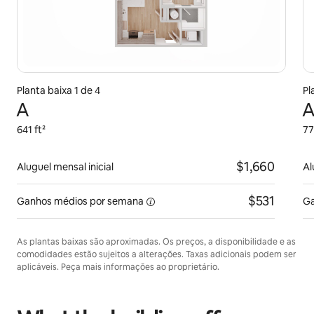
Planta baixa 1 de 4
Pl
A
A
641 ft²
77
$1,660
Aluguel mensal inicial
Al
$531
Ganhos médios
por semana
Ga
As plantas baixas são aproximadas. Os preços, a disponibilidade e as
comodidades estão sujeitos a alterações. Taxas adicionais podem ser
aplicáveis. Peça mais informações ao proprietário.