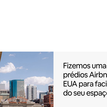
Fizemos uma p
Fizemos uma 
prédios
Airbn
EUA para faci
do seu espaç