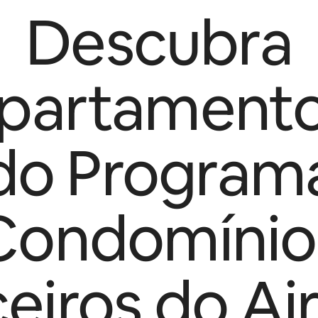
Descubra
partament
do Program
Condomínio
ceiros do Ai