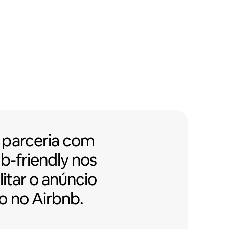
arceria com prédios Airbnb-frien
parceria
com
b-friendly nos
litar o anúncio
o no Airbnb.