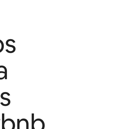
os
a
s
rbnb