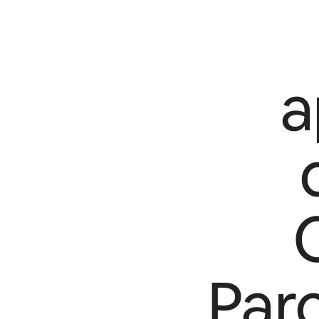
a
Par