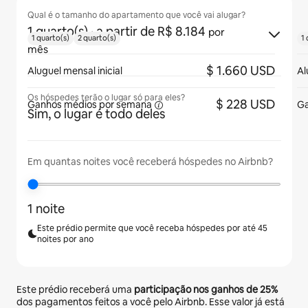
Qual é o tamanho do apartamento que você vai alugar?
1 quarto(s)
· a partir de R$ 8.184
por
1 quarto(s)
2 quarto(s)
1 
mês
$ 1.660 USD
Aluguel mensal inicial
Al
Os hóspedes terão o lugar só para eles?
$ 228 USD
Ganhos médios
por semana
Ga
Sim, o lugar é todo deles
Em quantas noites você receberá hóspedes no Airbnb?
1 noite
Este prédio permite que você receba hóspedes por até 45
noites por ano
Este prédio receberá uma
participação nos ganhos de
25%
dos pagamentos feitos a você pelo Airbnb. Esse valor já está