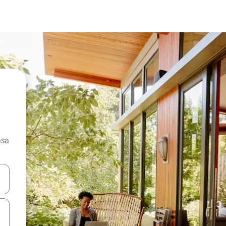
asa
ore-os usando as seta para cima e para baixo do teclado ou tocando e