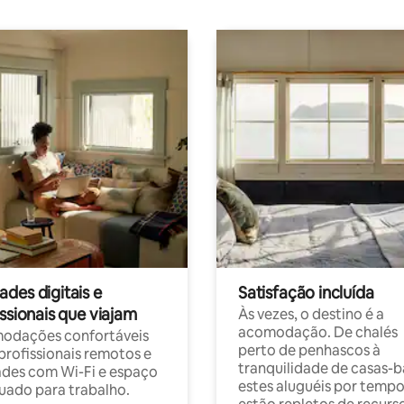
des digitais e
Satisfação incluída
ssionais que viajam
Às vezes, o destino é a
acomodação. De chalés
odações confortáveis
perto de penhascos à
profissionais remotos e
tranquilidade de casas-b
des com Wi-Fi e espaço
estes aluguéis por temp
ado para trabalho.