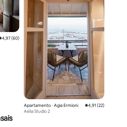
4,97 de uma avaliação média de 5, 60 avaliações
4,97 (60)
ções
Apartamento ⋅ Agia Ermioni
4,91 de uma avaliação
4,91 (22)
Aélia Studio 2
sais