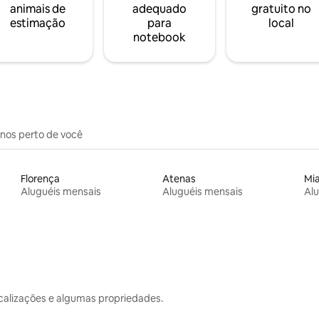
animais de
adequado
gratuito no
estimação
para
local
notebook
inos perto de você
Florença
Atenas
Mi
Aluguéis mensais
Aluguéis mensais
Alu
calizações e algumas propriedades.