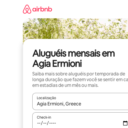
Pular
para
o
conteúdo
Aluguéis mensais em
Agia Ermioni
Saiba mais sobre aluguéis por temporada de
longa duração que fazem você se sentir em c
em estadias de um mês ou mais.
Localização
Quando os resultados estiverem disponíveis, expl
Check-in