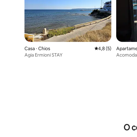
Casa ⋅ Chios
4,8 de uma avaliação
4,8 (5)
Apartame
Agia Ermioni STAY
Acomodaç
O c