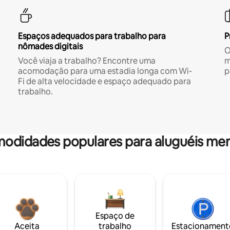
Espaços adequados para trabalho para
P
nômades digitais
O
Você viaja a trabalho? Encontre uma
m
acomodação para uma estadia longa com Wi-
p
Fi de alta velocidade e espaço adequado para
trabalho.
odidades populares para aluguéis men
Espaço de
Aceita
trabalho
Estacionament