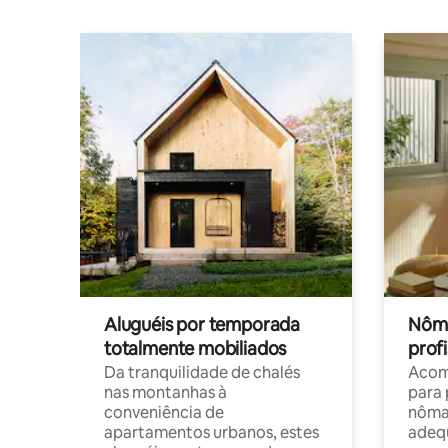
Aluguéis por temporada
Nôma
totalmente mobiliados
profi
Da tranquilidade de chalés
Acom
nas montanhas à
para 
conveniência de
nôma
apartamentos urbanos, estes
adequ