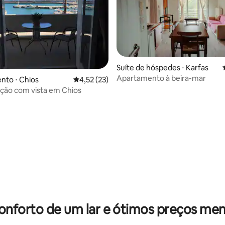
Suíte de hóspedes ⋅ Karfas
Apartamento à beira-mar
 média de 5, 5 avaliações
nto ⋅ Chios
4,52 de uma avaliação média de 5, 23 avalia
4,52 (23)
ão com vista em Chios
onforto de um lar e ótimos preços men