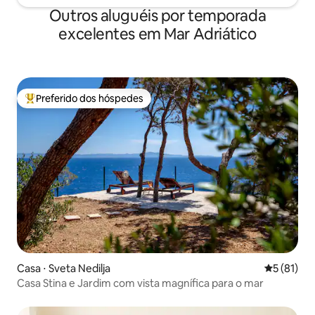
Outros aluguéis por temporada
excelentes em Mar Adriático
Preferido dos hóspedes
Entre os melhores preferidos dos hóspedes
Casa ⋅ Sveta Nedilja
5 de uma a
5 (81)
Casa Stina e Jardim com vista magnífica para o mar