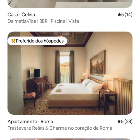
Casa ⋅ Čelina
5 de uma a
5 (14)
DalmatiaVibe | 3BR | Piscina | Vista
Preferido dos hóspedes
Entre os melhores preferidos dos hóspedes
Apartamento ⋅ Roma
5 de uma a
5 (23)
Trastevere Relais & Charme no coração de Roma