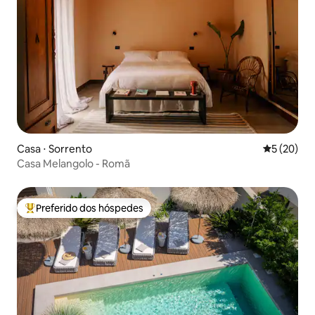
Casa ⋅ Sorrento
5 de uma a
5 (20)
Casa Melangolo - Romã
Preferido dos hóspedes
Entre os melhores preferidos dos hóspedes