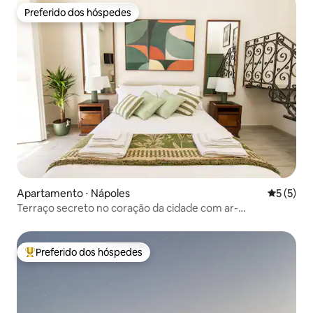
Preferido dos hóspedes
Preferido dos hóspedes
Apartamento ⋅ Nápoles
5 de uma 
5 (5)
Terraço secreto no coração da cidade com ar-
condicionado e elevador
Preferido dos hóspedes
Entre os melhores preferidos dos hóspedes