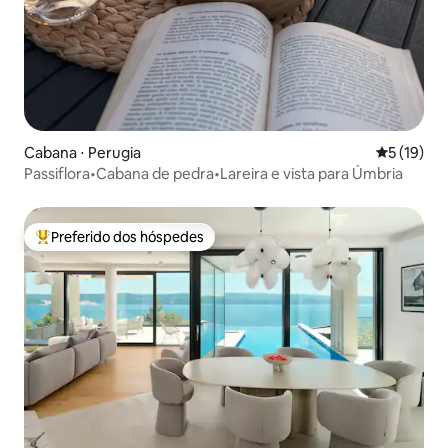
Cabana ⋅ Perugia
5 de uma a
5 (19)
Passiflora•Cabana de pedra•Lareira e vista para Úmbria
Preferido dos hóspedes
Entre os melhores preferidos dos hóspedes