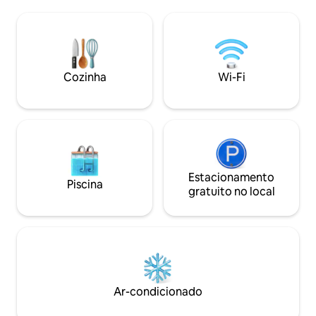
churrasqueira a gás e banheira de
exclusivas: uma pi
hidromassagem aquecida. A casa fica a 2
uma banheira de
quilômetros (1,2 milhas) de todas as
relaxante, uma la
comodidades. Está localizada no centro
uma área de jantar ao ar 
da Ístria, o que a torna uma excelente
com a natureza e
base para explorar toda a península.
simpáticos animai
Cozinha
Wi-Fi
Estacionamento coberto para 2 carros.
galinhas, patos, g
cachorro.
Estacionamento
Piscina
gratuito no local
Ar-condicionado