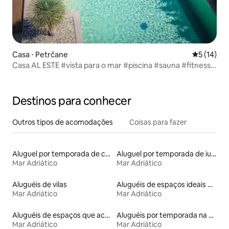
Casa ⋅ Petrčane
5 de uma a
5 (14)
Casa AL ESTE #vista para o mar #piscina #sauna #fitness
#ioga
Destinos para conhecer
Outros tipos de acomodações
Coisas para fazer
Aluguel por temporada de casas arredondadas
Aluguel por temporada de iurtas
Mar Adriático
Mar Adriático
Aluguéis de vilas
Aluguéis de espaços ideais para famílias
Mar Adriático
Mar Adriático
Aluguéis de espaços que aceitam animais de estimação
Aluguéis por temporada na orla
Mar Adriático
Mar Adriático