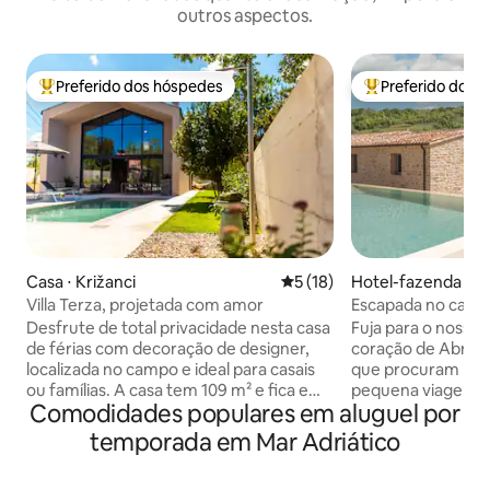
outros aspectos.
Preferido dos hóspedes
Preferido dos 
Entre os melhores preferidos dos hóspedes
Entre os melhore
Casa ⋅ Križanci
5 de uma avaliação média de
5 (18)
Hotel-fazenda ⋅ Ce
o
Villa Terza, projetada com amor
Escapada no campo
Desfrute de total privacidade nesta casa
Fuja para o nosso 
de férias com decoração de designer,
coração de Abruzzo
localizada no campo e ideal para casais
que procuram ro
ou famílias. A casa tem 109 m² e fica em
pequena viagem em
Comodidades populares em aluguel por
um terreno de 750 m². A casa oferece
Perfeitamente pos
dois quartos confortáveis com banheiro,
e as montanhas, n
temporada em Mar Adriático
sala de estar, cozinha totalmente
arredores naturai
equipada e uma bela área externa com
Desfrute de comod