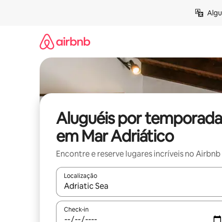
Pular
Algu
para
o
conteúdo
Aluguéis por temporada
em Mar Adriático
Encontre e reserve lugares incríveis no Airbnb
Localização
Quando os resultados estiverem disponíveis, expl
Check-in