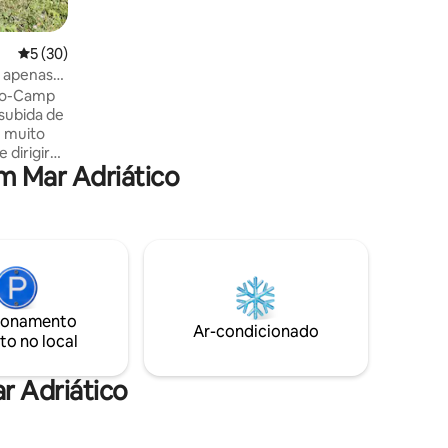
edifício histórico tombado, não há
elevador. O anfitrião ajudará você a
carregar sua bagagem.
5 de uma avaliação média de 5, 30 avaliações
5 (30)
 apenas
co-Camp
e muito
 dirigir
 Mar Adriático
e metade
cachoeira
to tem
uena
ira. A
ionamento
ara várias
Ar-condicionado
to no local
aredes
r Adriático