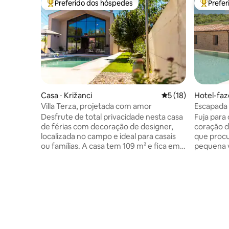
Preferido dos hóspedes
Prefe
Entre os melhores preferidos dos hóspedes
Entre os
Casa ⋅ Križanci
5 de uma avaliação 
5 (18)
Hotel-faz
o
Villa Terza, projetada com amor
Escapada 
Desfrute de total privacidade nesta casa
Fuja para
de férias com decoração de designer,
coração d
localizada no campo e ideal para casais
que proc
ou famílias. A casa tem 109 m² e fica em
pequena v
um terreno de 750 m². A casa oferece
Perfeitam
dois quartos confortáveis com banheiro,
e as mont
sala de estar, cozinha totalmente
arredores
equipada e uma bela área externa com
Desfrute 
churrasqueira a gás e banheira de
exclusiva
hidromassagem aquecida. A casa fica a 2
banheira 
quilômetros (1,2 milhas) de todas as
uma larei
comodidades. Está localizada no centro
jantar ao ar livre. E