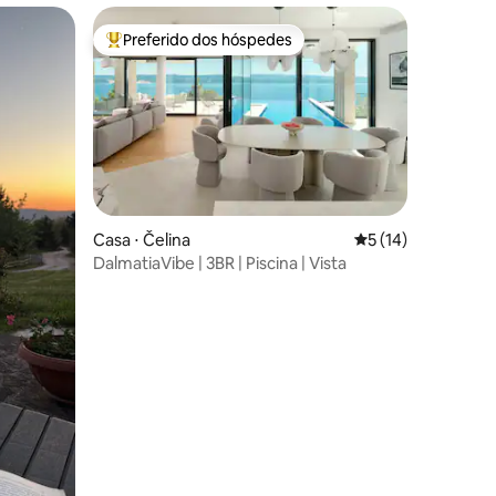
Preferido dos hóspedes
os hóspedes
Entre os melhores preferidos dos hóspedes
ções
Casa ⋅ Čelina
5 de uma avaliação
5 (14)
DalmatiaVibe | 3BR | Piscina | Vista