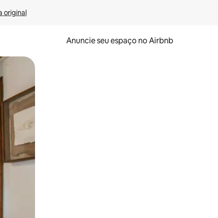
 original
Anuncie seu espaço no Airbnb
 deslizando o dedo na tela.