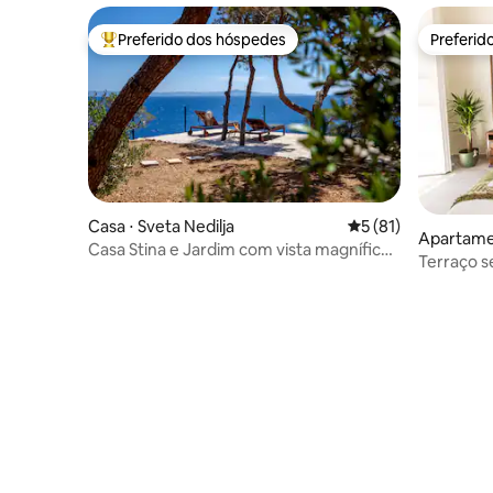
Preferido dos hóspedes
Preferid
Entre os melhores preferidos dos hóspedes
Preferid
Casa ⋅ Sveta Nedilja
5 de uma avaliação 
5 (81)
Apartame
Casa Stina e Jardim com vista magnífica
Terraço s
para o mar
com ar-co