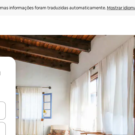
mas informações foram traduzidas automaticamente. 
Mostrar idioma
ore-os usando as seta para cima e para baixo do teclado ou tocando e