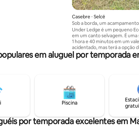
e conheça nossos simpáticos
e fazenda — cabras, galinhas,
tos e nosso adorável cachorro.
Casebre ⋅ Selcë
Sob a borda, um acampamento
para acesso a pé
Under Ledge é um pequeno E
em um canto selvagem. É uma subida de
1 hora e 40 minutos em um val
acidentado, mas terá a opção de
opulares em aluguel por temporada em
com nosso caminhão por quas
do caminho. Under The Ledge fica entre
um belo desfiladeiro e a maior 
da Albânia. Tem 3 cabanas de estrutura
em A, chuveiro e banheiro
compartilhados. O acampamen
uma varanda panorâmica, peq
cozinha, grelha e canto de fogue
Estac
propriedade serve como base p
i
Piscina
gratui
trilhas de caminhada e belas p
para fazer rapel.
guéis por temporada excelentes em Ma