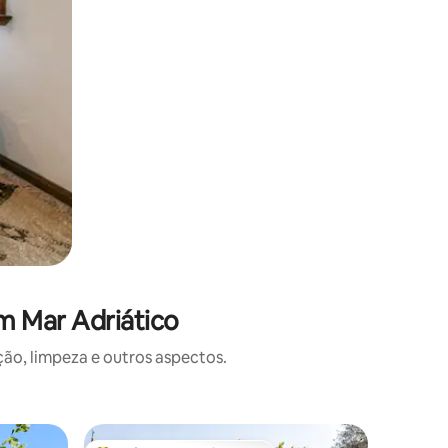
m Mar Adriático
o, limpeza e outros aspectos.
Condomín