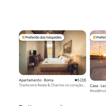
Preferido dos hóspedes
Prefe
Entre os melhores preferidos dos hóspedes
Entre os
Apartamento ⋅ Roma
5 de uma avaliação 
5 (23)
Trastevere Relais & Charme no coração
Casa ⋅ Le
de Roma
Residênci
terraço 