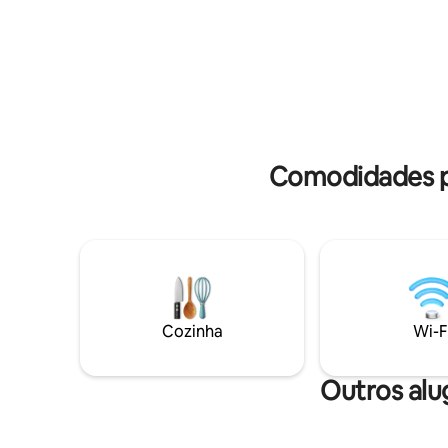
da Ístria, o que a torna uma excelente
natureza 
base para explorar toda a península.
animais d
Estacionamento coberto para 2 carros.
patos, ga
Comodidades p
Cozinha
Wi-F
Outros alu