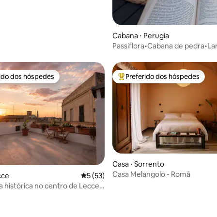
Cabana ⋅ Perugia
Passiflora•Cabana de pedra•Lar
vista para Úmbria
rido dos hóspedes
Preferido dos hóspedes
 melhores preferidos dos hóspedes
Entre os melhores preferidos d
média de 5, 23 avaliações
Casa ⋅ Sorrento
Casa Melangolo - Romã
cce
5 de uma avaliação média de 5, 53 avalia
5 (53)
a histórica no centro de Lecce,
panorâmico