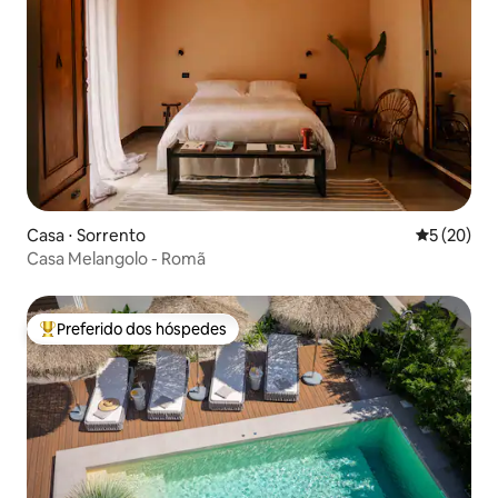
Casa ⋅ Sorrento
5 de uma a
5 (20)
Casa Melangolo - Romã
Preferido dos hóspedes
Entre os melhores preferidos dos hóspedes