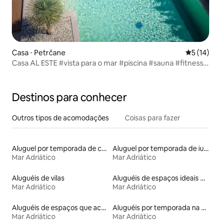
Casa ⋅ Petrčane
5 de uma a
5 (14)
Casa AL ESTE #vista para o mar #piscina #sauna #fitness
#ioga
Destinos para conhecer
Outros tipos de acomodações
Coisas para fazer
Aluguel por temporada de casas arredondadas
Aluguel por temporada de iurtas
Mar Adriático
Mar Adriático
Aluguéis de vilas
Aluguéis de espaços ideais para famílias
Mar Adriático
Mar Adriático
Aluguéis de espaços que aceitam animais de estimação
Aluguéis por temporada na orla
Mar Adriático
Mar Adriático