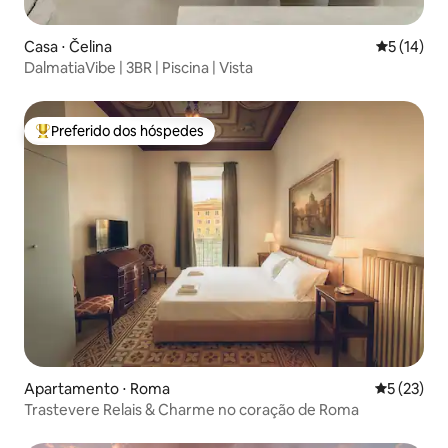
Casa ⋅ Čelina
5 de uma a
5 (14)
DalmatiaVibe | 3BR | Piscina | Vista
Preferido dos hóspedes
Entre os melhores preferidos dos hóspedes
Apartamento ⋅ Roma
5 de uma a
5 (23)
Trastevere Relais & Charme no coração de Roma