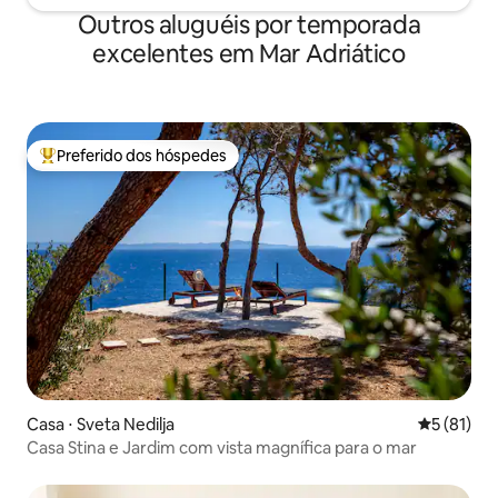
Outros aluguéis por temporada
excelentes em Mar Adriático
Preferido dos hóspedes
Entre os melhores preferidos dos hóspedes
Casa ⋅ Sveta Nedilja
5 de uma a
5 (81)
Casa Stina e Jardim com vista magnífica para o mar