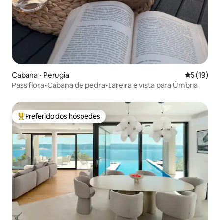
Cabana ⋅ Perugia
5 de uma a
5 (19)
Passiflora•Cabana de pedra•Lareira e vista para Úmbria
Preferido dos hóspedes
Entre os melhores preferidos dos hóspedes