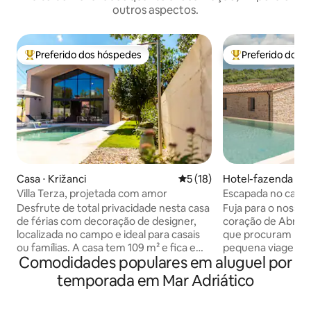
outros aspectos.
Preferido dos hóspedes
Preferido dos 
Entre os melhores preferidos dos hóspedes
Entre os melhore
Casa ⋅ Križanci
5 de uma avaliação média de
5 (18)
Hotel-fazenda ⋅ Ce
o
Villa Terza, projetada com amor
Escapada no campo
Desfrute de total privacidade nesta casa
Fuja para o nosso 
de férias com decoração de designer,
coração de Abruzzo
localizada no campo e ideal para casais
que procuram ro
ou famílias. A casa tem 109 m² e fica em
pequena viagem em
Comodidades populares em aluguel por
um terreno de 750 m². A casa oferece
Perfeitamente pos
dois quartos confortáveis com banheiro,
e as montanhas, n
temporada em Mar Adriático
sala de estar, cozinha totalmente
arredores naturai
equipada e uma bela área externa com
Desfrute de comod