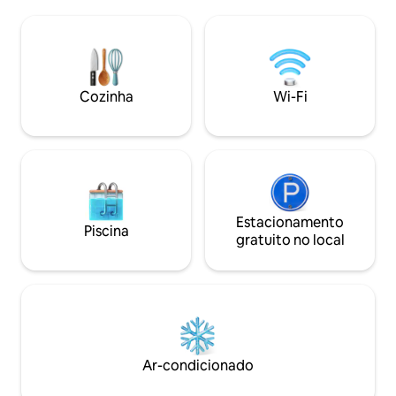
churrasqueira a gás e banheira de
exclusivas: uma pi
hidromassagem aquecida. A casa fica a 2
uma banheira de
quilômetros (1,2 milhas) de todas as
relaxante, uma la
comodidades. Está localizada no centro
uma área de jantar ao ar 
da Ístria, o que a torna uma excelente
com a natureza e
base para explorar toda a península.
simpáticos animai
Cozinha
Wi-Fi
Estacionamento coberto para 2 carros.
galinhas, patos, g
cachorro.
Estacionamento
Piscina
gratuito no local
Ar-condicionado