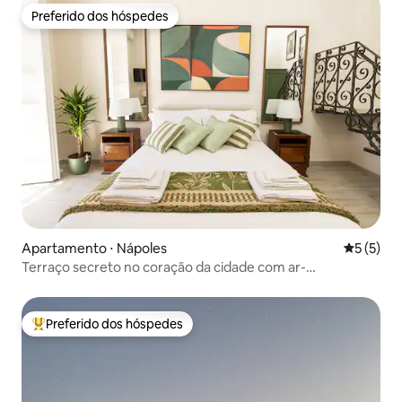
Preferido dos hóspedes
Preferido dos hóspedes
Apartamento ⋅ Nápoles
5 de uma 
5 (5)
Terraço secreto no coração da cidade com ar-
condicionado e elevador
Preferido dos hóspedes
Entre os melhores preferidos dos hóspedes