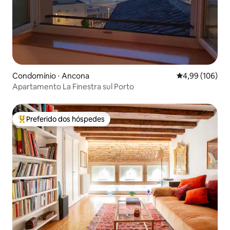
Condomínio ⋅ Ancona
4,99 de uma av
4,99 (106)
Apartamento La Finestra sul Porto
Preferido dos hóspedes
Entre os melhores preferidos dos hóspedes