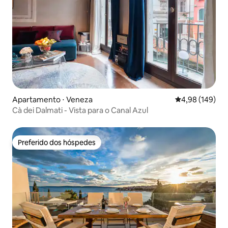
Apartamento ⋅ Veneza
4,98 de uma av
4,98 (149)
Cà dei Dalmati - Vista para o Canal Azul
Preferido dos hóspedes
Preferido dos hóspedes