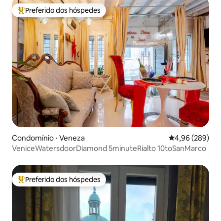
Preferido dos hóspedes
Entre os melhores preferidos dos hóspedes
Condomínio ⋅ Veneza
4,96 de uma ava
4,96 (289)
VeniceWatersdoorDiamond 5minuteRialto 10toSanMarco
Preferido dos hóspedes
Entre os melhores preferidos dos hóspedes