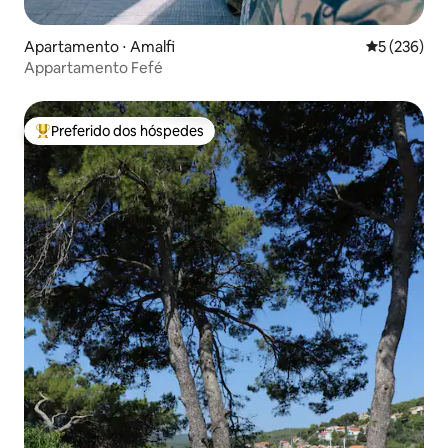
Apartamento ⋅ Amalfi
5 de uma av
5 (236)
Appartamento Fefé
Preferido dos hóspedes
Entre os melhores preferidos dos hóspedes