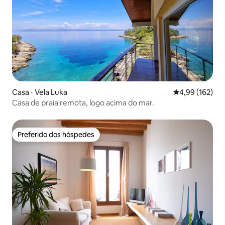
Casa ⋅ Vela Luka
4,99 de uma av
4,99 (162)
Casa de praia remota, logo acima do mar.
Preferido dos hóspedes
Preferido dos hóspedes