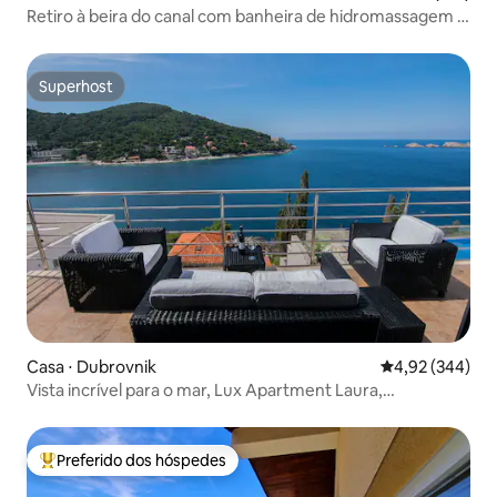
Retiro à beira do canal com banheira de hidromassagem e
jardim
Superhost
Superhost
Casa ⋅ Dubrovnik
4,92 de uma ava
4,92 (344)
Vista incrível para o mar, Lux Apartment Laura,
estacionamento gratuito
Preferido dos hóspedes
Entre os melhores preferidos dos hóspedes