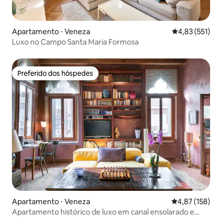
Apartamento ⋅ Veneza
4,83 de uma av
4,83 (551)
Luxo no Campo Santa Maria Formosa
Preferido dos hóspedes
Preferido dos hóspedes
Apartamento ⋅ Veneza
4,87 de uma av
4,87 (158)
Apartamento histórico de luxo em canal ensolarado e
calmo