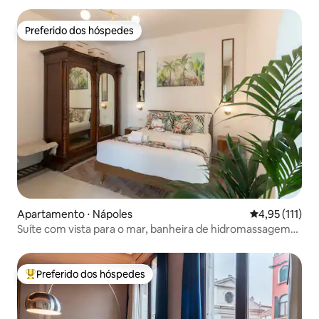
Preferido dos hóspedes
Preferido dos hóspedes
Apartamento ⋅ Nápoles
4,95 de uma av
4,95 (111)
Suíte com vista para o mar, banheira de hidromassagem
privativa e terraço.
Preferido dos hóspedes
Entre os melhores preferidos dos hóspedes