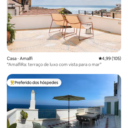
Casa ⋅ Amalfi
4,99 de uma av
4,99 (105)
“AmalfiRa: terraço de luxo com vista para o mar”
Preferido dos hóspedes
Entre os melhores preferidos dos hóspedes