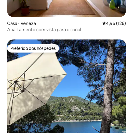
Casa ⋅ Veneza
4,96 de uma av
4,96 (126)
Apartamento com vista para o canal
Preferido dos hóspedes
Preferido dos hóspedes