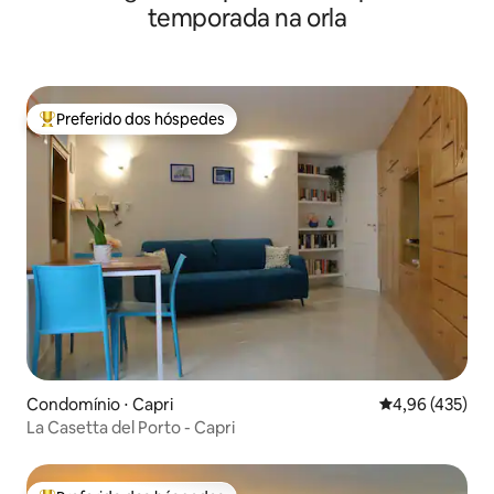
temporada na orla
Preferido dos hóspedes
Entre os melhores preferidos dos hóspedes
Condomínio ⋅ Capri
4,96 de uma av
4,96 (435)
La Casetta del Porto - Capri