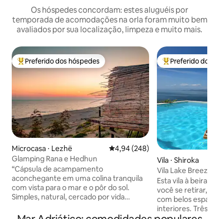
Os hóspedes concordam: estes aluguéis por
temporada de acomodações na orla foram muito bem
avaliados por sua localização, limpeza e muito mais.
Preferido dos hóspedes
Preferido dos 
Entre os melhores preferidos dos hóspedes
Entre os melhore
Microcasa ⋅ Lezhë
4,94 de uma avaliação média de 5
4,94 (248)
Glamping Rana e Hedhun
Vila ⋅ Shiroka
“Cápsula de acampamento
Vila Lake Breeze c
aconchegante em uma colina tranquila
magníficas
Esta vila à beira d
com vista para o mar e o pôr do sol.
você se retirar, re
Simples, natural, cercado por vida
com belos espaços 
florestal e total privacidade. Sinta a brisa,
interiores. Três 
ouça os pássaros e desfrute de frutos do
vista para o lago.