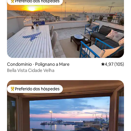
Preferido dos hóspedes
Entre os melhores preferidos dos hóspedes
Condomínio ⋅ Polignano a Mare
4,97 de uma av
4,97 (105)
Bella Vista Cidade Velha
Preferido dos hóspedes
Entre os melhores preferidos dos hóspedes