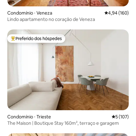
Condomínio ⋅ Veneza
4,94 de uma av
4,94 (160)
Lindo apartamento no coração de Veneza
Preferido dos hóspedes
Entre os melhores preferidos dos hóspedes
Condomínio ⋅ Trieste
5 de uma av
5 (107)
The Maison | Boutique Stay 160m², terraço e garagem