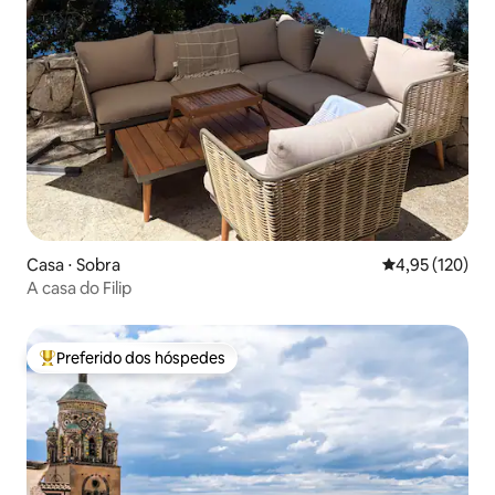
Casa ⋅ Sobra
4,95 de uma av
4,95 (120)
A casa do Filip
Preferido dos hóspedes
Entre os melhores preferidos dos hóspedes