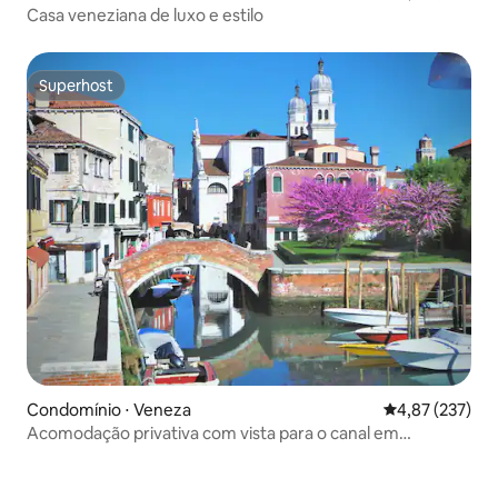
Casa veneziana de luxo e estilo
Superhost
Superhost
Condomínio ⋅ Veneza
4,87 de uma av
4,87 (237)
Acomodação privativa com vista para o canal em
Dorsoduro, Veneza