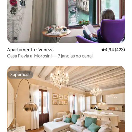
Apartamento ⋅ Veneza
4,94 de uma av
4,94 (423)
Casa Flavia ai Morosini — 7 janelas no canal
Superhost
Superhost