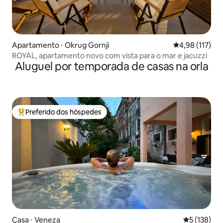
Apartamento ⋅ Okrug Gornji
4,98 de uma av
4,98 (117)
ROYAL, apartamento novo com vista para o mar e jacuzzi
Aluguel por temporada de casas na orla
Preferido dos hóspedes
Entre os melhores preferidos dos hóspedes
Casa ⋅ Veneza
5 de uma av
5 (138)