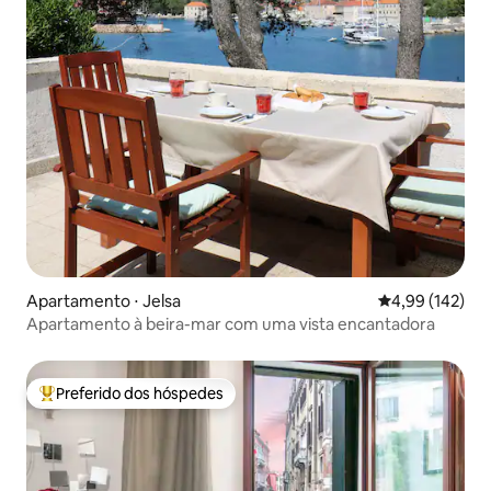
Apartamento ⋅ Jelsa
4,99 de uma av
4,99 (142)
Apartamento à beira-mar com uma vista encantadora
Preferido dos hóspedes
Entre os melhores preferidos dos hóspedes