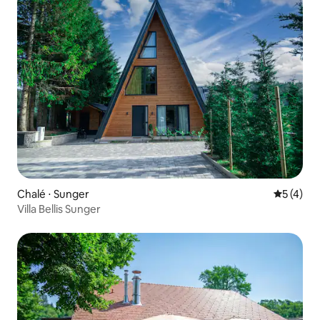
Chalé ⋅ Sunger
5 de uma 
5 (4)
Villa Bellis Sunger