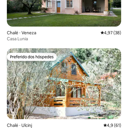
Chalé ⋅ Veneza
4,97 de uma a
4,97 (38)
Casa Lunia
Preferido dos hóspedes
Preferido dos hóspedes
Chalé ⋅ Ulcinj
4,9 de uma a
4,9 (61)