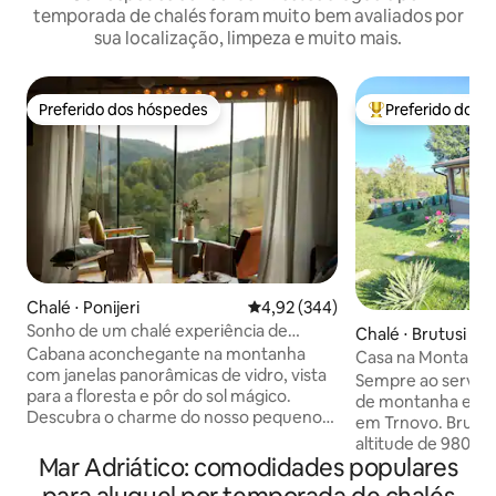
temporada de chalés foram muito bem avaliados por
sua localização, limpeza e muito mais.
Preferido dos hóspedes
Preferido dos 
Preferido dos hóspedes
Entre os melhore
Chalé ⋅ Ponijeri
4,92 de uma avaliação média de 
4,92 (344)
Sonho de um chalé experiência de
Chalé ⋅ Brutusi
boutique
Cabana aconchegante na montanha
Casa na Montanha
com janelas panorâmicas de vidro, vista
Bjelašnica/Trnovo
Sempre ao serviço do
para a floresta e pôr do sol mágico.
de montanha está 
Descubra o charme do nosso pequeno
em Trnovo. Brutus
chalé dos sonhos em Ponijeri. Acorde
altitude de 980m. 
com vistas deslumbrantes da floresta e
Mar Adriático: comodidades populares
fresco da montan
pores do sol mágicos através de janelas
montanhas Treskav