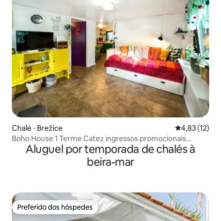
Chalé ⋅ Brežice
4,83 de uma a
4,83 (12)
Boho House 1 Terme Catez ingressos promocionais
Aluguel por temporada de chalés à
preços-camp
beira-mar
Preferido dos hóspedes
Preferido dos hóspedes