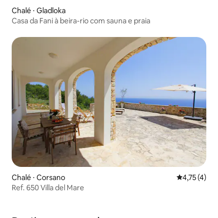
Chalé ⋅ Gladloka
Casa da Fani à beira-rio com sauna e praia
Chalé ⋅ Corsano
4,75 de uma 
4,75 (4)
Ref. 650 Villa del Mare