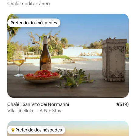
Chalé mediterrâneo
Preferido dos hóspedes
Preferido dos hóspedes
Chalé ⋅ San Vito dei Normanni
5 de uma 
5 (9)
Villa Libellula — A Fab Stay
Preferido dos hóspedes
Entre os melhores preferidos dos hóspedes