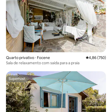
Quarto privativo ⋅ Focene
4,86 de uma ava
4,86 (750)
Sala de relaxamento com saída para a praia
Superhost
Superhost