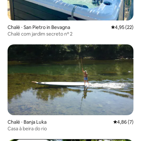
Chalé ⋅ San Pietro in Bevagna
4,95 de uma a
4,95 (22)
Chalé com jardim secreto nº 2
Chalé ⋅ Banja Luka
4,86 de uma 
4,86 (7)
Casa à beira do rio