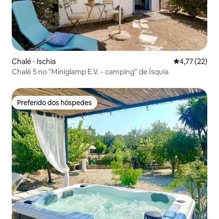
Chalé ⋅ Ischia
4,77 de uma a
4,77 (22)
Chalé 5 no "Miniglamp E.V. - camping" de Ísquia
Preferido dos hóspedes
Preferido dos hóspedes