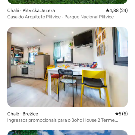
Chalé ⋅ Plitvička Jezera
4,88 de uma a
4,88 (24)
Casa do Arquiteto Plitvice - Parque Nacional Plitvice
Chalé ⋅ Brežice
5 de uma 
5 (6)
Ingressos promocionais para o Boho House 2 Terme
Catez