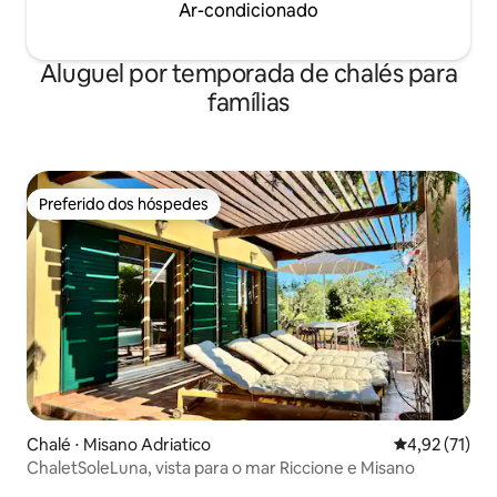
Ar-condicionado
Aluguel por temporada de chalés para
famílias
Preferido dos hóspedes
Preferido dos hóspedes
Chalé ⋅ Misano Adriatico
4,92 de uma a
4,92 (71)
ChaletSoleLuna, vista para o mar Riccione e Misano