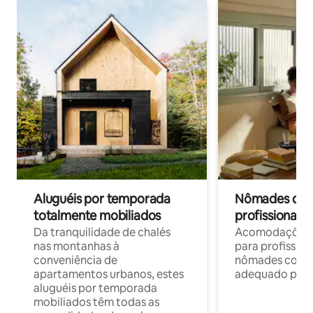
Aluguéis por temporada
Nômades digit
totalmente mobiliados
profissionais 
Da tranquilidade de chalés
Acomodações c
nas montanhas à
para profission
conveniência de
nômades com W
apartamentos urbanos, estes
adequado para 
aluguéis por temporada
mobiliados têm todas as