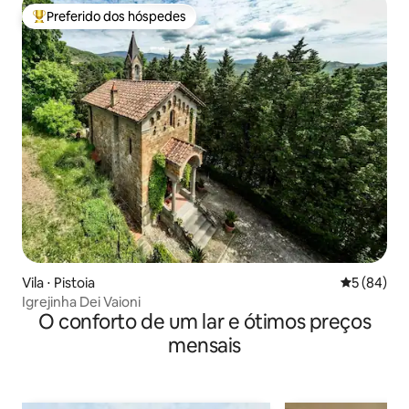
Preferido dos hóspedes
Entre os melhores preferidos dos hóspedes
Vila ⋅ Pistoia
5 de uma a
5 (84)
Igrejinha Dei Vaioni
O conforto de um lar e ótimos preços
mensais