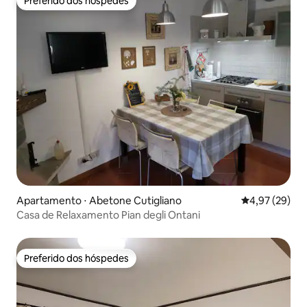
Preferido dos hóspedes
Preferido dos hóspedes
Apartamento ⋅ Abetone Cutigliano
4,97 de uma a
4,97 (29)
Casa de Relaxamento Pian degli Ontani
Preferido dos hóspedes
Preferido dos hóspedes