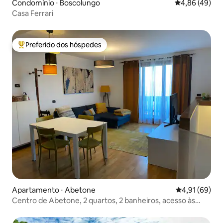
Condomínio ⋅ Boscolungo
4,86 de uma a
4,86 (49)
Casa Ferrari
Preferido dos hóspedes
Entre os melhores preferidos dos hóspedes
Apartamento ⋅ Abetone
4,91 de uma a
4,91 (69)
Centro de Abetone, 2 quartos, 2 banheiros, acesso às
pistas